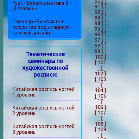
90 ]
[
Курс «Белая пластика 3 –
91 ]
[
Д гелями»
92 ]
[
93 ]
[
Семинар «Винтаж или
94 ]
[
искусство под старину» -
95 ]
[
гелевый дизайн
96 ]
[
97 ]
[
98 ]
[
99 ]
[
Тематические
100 ]
семинары по
[ 101
художественной
]
[
102 ]
росписи:
[ 103
]
[
Китайская роспись ногтей
104 ]
1 уровень
[ 105
]
[
106 ]
Китайская роспись ногтей
[ 107
2 уровень
]
[
108 ]
Китайская роспись ногтей
[ 109
3 уровень
]
[