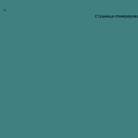
^
Страница сгенерирова