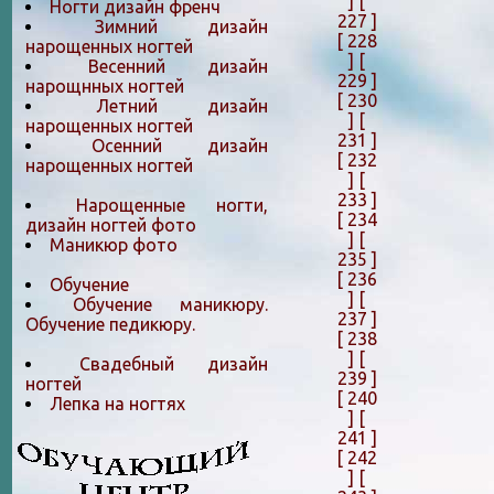
]
[
Ногти дизайн френч
227 ]
Зимний дизайн
[ 228
нарощенных ногтей
]
[
Весенний дизайн
229 ]
нарощнных ногтей
[ 230
Летний дизайн
]
[
нарощенных ногтей
231 ]
Осенний дизайн
[ 232
нарощенных ногтей
]
[
233 ]
Нарощенные ногти,
[ 234
дизайн ногтей фото
]
[
Маникюр фото
235 ]
[ 236
Обучение
]
[
Обучение маникюру.
237 ]
Обучение педикюру.
[ 238
]
[
Свадебный дизайн
239 ]
ногтей
[ 240
Лепка на ногтяx
]
[
241 ]
[ 242
]
[