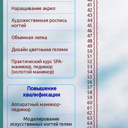
41 ]
[
Наращивание акрил
42 ]
[
43 ]
[
44 ]
[
Художественная роспись
45 ]
[
ногтей
46 ]
[
47 ]
[
Объемная лепка
48 ]
[
49 ]
[
Дизайн цветными гелями
50 ]
[
51 ]
[
52 ]
[
Практический курс SPA-
53 ]
[
маникюр, педикюр
54 ]
[
(золотой маникюр)
55 ]
[
56 ]
[
57 ]
[
Повышение
58 ]
[
квалификации
59 ]
[
60 ]
[
Аппаратный маникюр-
61 ]
[
педикюр
62 ]
[
63 ]
[
Моделирование
64 ]
[
искусственных ногтей гелем