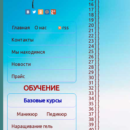
16 ]
[
17 ]
[
18 ]
[
19 ]
[
20 ]
[
Главная
О нас
rss
21 ]
[
22 ]
[
Контакты
23 ]
[
24 ]
[
25 ]
[
Мы находимся
26 ]
[
27 ]
[
Новости
28 ]
[
29 ]
[
Прайс
30 ]
[
31 ]
[
ОБУЧЕНИЕ
32 ]
[
33 ]
[
34 ]
[
Базовые курсы
35 ]
[
36 ]
[
37 ]
[
Маникюр
Педикюр
38 ]
[
39 ]
[
Наращивание гель
40 ]
[