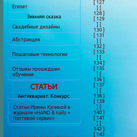
[ 127
Египет
]
[
128 ]
Зимняя сказка
[ 129
]
[
Свадебные дизайны
130 ]
[ 131
Абстракция
]
[
132 ]
[ 133
Пошаговые технологии
]
[
134 ]
[ 135
Отзывы прошедших
]
[
обучение
136 ]
[ 137
СТАТЬИ
]
[
138 ]
Антиквариат. Конкурс.
[ 139
]
[
Статьи Ирины Купиной в
140 ]
журнале «HAND & nails +
[ 141
Ногтевой сервис»
]
[
142 ]
[ 143