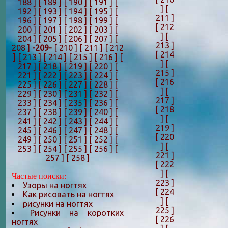
188 ]
[ 189 ]
[ 190 ]
[ 191 ]
[
]
[
192 ]
[ 193 ]
[ 194 ]
[ 195 ]
[
211 ]
196 ]
[ 197 ]
[ 198 ]
[ 199 ]
[
[ 212
200 ]
[ 201 ]
[ 202 ]
[ 203 ]
[
]
[
204 ]
[ 205 ]
[ 206 ]
[ 207 ]
[
213 ]
208 ]
-209-
[ 210 ]
[ 211 ]
[ 212
[ 214
]
[ 213 ]
[ 214 ]
[ 215 ]
[ 216 ]
[
]
[
217 ]
[ 218 ]
[ 219 ]
[ 220 ]
[
215 ]
221 ]
[ 222 ]
[ 223 ]
[ 224 ]
[
[ 216
225 ]
[ 226 ]
[ 227 ]
[ 228 ]
[
]
[
229 ]
[ 230 ]
[ 231 ]
[ 232 ]
[
217 ]
233 ]
[ 234 ]
[ 235 ]
[ 236 ]
[
[ 218
237 ]
[ 238 ]
[ 239 ]
[ 240 ]
[
]
[
241 ]
[ 242 ]
[ 243 ]
[ 244 ]
[
219 ]
245 ]
[ 246 ]
[ 247 ]
[ 248 ]
[
[ 220
249 ]
[ 250 ]
[ 251 ]
[ 252 ]
[
]
[
253 ]
[ 254 ]
[ 255 ]
[ 256 ]
[
221 ]
257 ]
[ 258 ]
[ 222
]
[
Частые поиски:
223 ]
Узоры на ногтях
[ 224
Как рисовать на ногтях
]
[
рисунки на ногтях
225 ]
Рисунки на коротких
[ 226
ногтях