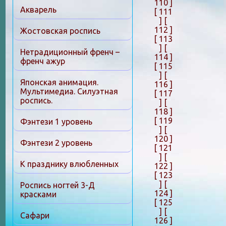
110 ]
Акварель
[ 111
]
[
112 ]
Жостовская роспись
[ 113
]
[
Нетрадиционный френч –
114 ]
френч ажур
[ 115
]
[
Японская анимация.
116 ]
Мультимедиа. Силуэтная
[ 117
роспись.
]
[
118 ]
[ 119
Фэнтези 1 уровень
]
[
120 ]
Фэнтези 2 уровень
[ 121
]
[
К празднику влюбленных
122 ]
[ 123
]
[
Роспись ногтей 3-Д
124 ]
красками
[ 125
]
[
Сафари
126 ]