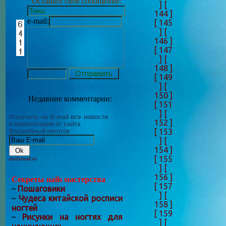
Оставьте своё сообщение:
]
[
144 ]
e-mail:
[ 145
]
[
146 ]
[ 147
]
[
148 ]
[ 149
]
[
150 ]
Недавние комментарии:
[ 151
]
[
Получать на E-mail все новости
152 ]
и комментарии от сайта
[ 153
Волшебный ноготок
]
[
154 ]
[ 155
rss2email.ru
]
[
156 ]
Секреты nails мастерства
[ 157
Пошаговики
~
]
[
Чудеса китайской росписи
~
158 ]
ногтей
[ 159
Рисунки на ногтях для
~
]
[