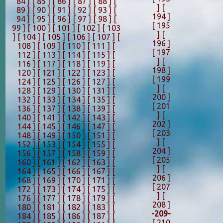
84 ]
[ 85 ]
[ 86 ]
[ 87 ]
[ 88 ]
[
]
[
89 ]
[ 90 ]
[ 91 ]
[ 92 ]
[ 93 ]
[
194 ]
94 ]
[ 95 ]
[ 96 ]
[ 97 ]
[ 98 ]
[
[ 195
99 ]
[ 100 ]
[ 101 ]
[ 102 ]
[ 103
]
[
]
[ 104 ]
[ 105 ]
[ 106 ]
[ 107 ]
[
196 ]
108 ]
[ 109 ]
[ 110 ]
[ 111 ]
[
[ 197
112 ]
[ 113 ]
[ 114 ]
[ 115 ]
[
]
[
116 ]
[ 117 ]
[ 118 ]
[ 119 ]
[
198 ]
120 ]
[ 121 ]
[ 122 ]
[ 123 ]
[
[ 199
124 ]
[ 125 ]
[ 126 ]
[ 127 ]
[
]
[
128 ]
[ 129 ]
[ 130 ]
[ 131 ]
[
200 ]
132 ]
[ 133 ]
[ 134 ]
[ 135 ]
[
[ 201
136 ]
[ 137 ]
[ 138 ]
[ 139 ]
[
]
[
140 ]
[ 141 ]
[ 142 ]
[ 143 ]
[
202 ]
144 ]
[ 145 ]
[ 146 ]
[ 147 ]
[
[ 203
148 ]
[ 149 ]
[ 150 ]
[ 151 ]
[
]
[
152 ]
[ 153 ]
[ 154 ]
[ 155 ]
[
204 ]
156 ]
[ 157 ]
[ 158 ]
[ 159 ]
[
[ 205
160 ]
[ 161 ]
[ 162 ]
[ 163 ]
[
]
[
164 ]
[ 165 ]
[ 166 ]
[ 167 ]
[
206 ]
168 ]
[ 169 ]
[ 170 ]
[ 171 ]
[
[ 207
172 ]
[ 173 ]
[ 174 ]
[ 175 ]
[
]
[
176 ]
[ 177 ]
[ 178 ]
[ 179 ]
[
208 ]
180 ]
[ 181 ]
[ 182 ]
[ 183 ]
[
-209-
184 ]
[ 185 ]
[ 186 ]
[ 187 ]
[
[ 210