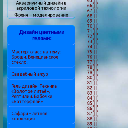
65 ]
[
Аквариумный дизайн в
66 ]
[
акриловой технологии
67 ]
[
Френч – моделирование
68 ]
[
69 ]
[
70 ]
[
71 ]
[
Дизайн цветными
72 ]
[
гелями:
73 ]
[
74 ]
[
75 ]
[
Мастер-класс на тему:
76 ]
[
Броши. Венецианское
77 ]
[
стекло.
78 ]
[
79 ]
[
Свадебный ажур
80 ]
[
81 ]
[
Гель дизайн: Техника
82 ]
[
«Золотое литьё»,
83 ]
[
Рептилии. Бабочки
84 ]
[
«Баттерфляй»
85 ]
[
86 ]
[
87 ]
[
Сафари - летняя
88 ]
[
коллекция
89 ]
[