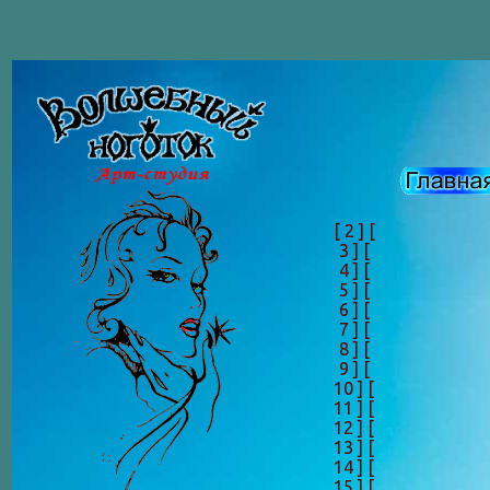
[ 2 ]
[
3 ]
[
4 ]
[
5 ]
[
6 ]
[
7 ]
[
8 ]
[
9 ]
[
10 ]
[
11 ]
[
12 ]
[
13 ]
[
14 ]
[
15 ]
[