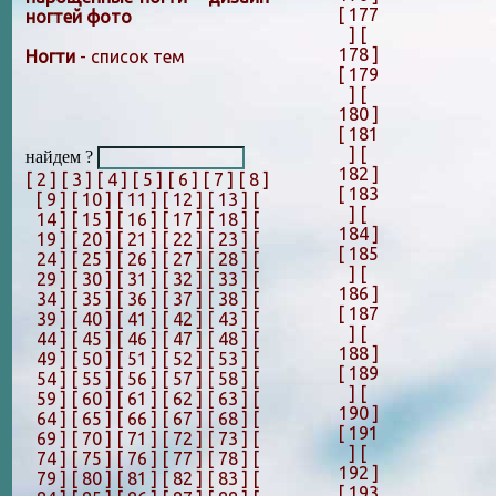
[ 177
ногтей фото
]
[
178 ]
Ногти
- список тем
[ 179
]
[
180 ]
[ 181
]
[
найдем ?
182 ]
[ 2 ]
[ 3 ]
[ 4 ]
[ 5 ]
[ 6 ]
[ 7 ]
[ 8 ]
[ 183
[ 9 ]
[ 10 ]
[ 11 ]
[ 12 ]
[ 13 ]
[
]
[
14 ]
[ 15 ]
[ 16 ]
[ 17 ]
[ 18 ]
[
184 ]
19 ]
[ 20 ]
[ 21 ]
[ 22 ]
[ 23 ]
[
[ 185
24 ]
[ 25 ]
[ 26 ]
[ 27 ]
[ 28 ]
[
]
[
29 ]
[ 30 ]
[ 31 ]
[ 32 ]
[ 33 ]
[
186 ]
34 ]
[ 35 ]
[ 36 ]
[ 37 ]
[ 38 ]
[
[ 187
39 ]
[ 40 ]
[ 41 ]
[ 42 ]
[ 43 ]
[
]
[
44 ]
[ 45 ]
[ 46 ]
[ 47 ]
[ 48 ]
[
188 ]
49 ]
[ 50 ]
[ 51 ]
[ 52 ]
[ 53 ]
[
[ 189
54 ]
[ 55 ]
[ 56 ]
[ 57 ]
[ 58 ]
[
]
[
59 ]
[ 60 ]
[ 61 ]
[ 62 ]
[ 63 ]
[
190 ]
64 ]
[ 65 ]
[ 66 ]
[ 67 ]
[ 68 ]
[
[ 191
69 ]
[ 70 ]
[ 71 ]
[ 72 ]
[ 73 ]
[
]
[
74 ]
[ 75 ]
[ 76 ]
[ 77 ]
[ 78 ]
[
192 ]
79 ]
[ 80 ]
[ 81 ]
[ 82 ]
[ 83 ]
[
[ 193