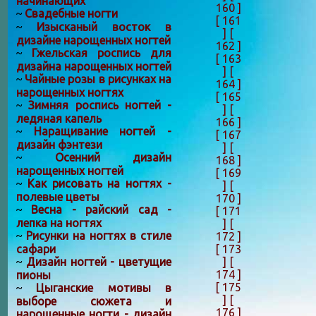
начинающих
160 ]
Свадебные ногти
~
[ 161
Изысканый восток в
~
]
[
дизайне нарощенных ногтей
162 ]
Гжельская роспись для
~
[ 163
дизайна нарощенных ногтей
]
[
Чайные розы в рисунках на
~
164 ]
нарощенных ногтях
[ 165
Зимняя роспись ногтей -
~
]
[
ледяная капель
166 ]
Наращивание ногтей -
~
[ 167
дизайн фэнтези
]
[
Осенний дизайн
~
168 ]
нарощенных ногтей
[ 169
Как рисовать на ногтях -
~
]
[
полевые цветы
170 ]
Весна - райский сад -
~
[ 171
лепка на ногтях
]
[
Рисунки на ногтях в стиле
172 ]
~
[ 173
сафари
]
[
Дизайн ногтей - цветущие
~
174 ]
пионы
[ 175
Цыганские мотивы в
~
]
[
выборе сюжета и
176 ]
нарощенные ногти - дизайн