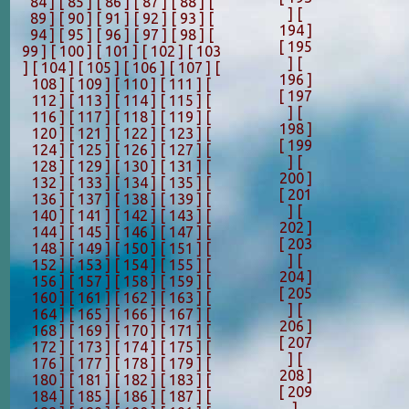
84 ]
[ 85 ]
[ 86 ]
[ 87 ]
[ 88 ]
[
]
[
89 ]
[ 90 ]
[ 91 ]
[ 92 ]
[ 93 ]
[
194 ]
94 ]
[ 95 ]
[ 96 ]
[ 97 ]
[ 98 ]
[
[ 195
99 ]
[ 100 ]
[ 101 ]
[ 102 ]
[ 103
]
[
]
[ 104 ]
[ 105 ]
[ 106 ]
[ 107 ]
[
196 ]
108 ]
[ 109 ]
[ 110 ]
[ 111 ]
[
[ 197
112 ]
[ 113 ]
[ 114 ]
[ 115 ]
[
]
[
116 ]
[ 117 ]
[ 118 ]
[ 119 ]
[
198 ]
120 ]
[ 121 ]
[ 122 ]
[ 123 ]
[
[ 199
124 ]
[ 125 ]
[ 126 ]
[ 127 ]
[
]
[
128 ]
[ 129 ]
[ 130 ]
[ 131 ]
[
200 ]
132 ]
[ 133 ]
[ 134 ]
[ 135 ]
[
[ 201
136 ]
[ 137 ]
[ 138 ]
[ 139 ]
[
]
[
140 ]
[ 141 ]
[ 142 ]
[ 143 ]
[
202 ]
144 ]
[ 145 ]
[ 146 ]
[ 147 ]
[
[ 203
148 ]
[ 149 ]
[ 150 ]
[ 151 ]
[
]
[
152 ]
[ 153 ]
[ 154 ]
[ 155 ]
[
204 ]
156 ]
[ 157 ]
[ 158 ]
[ 159 ]
[
[ 205
160 ]
[ 161 ]
[ 162 ]
[ 163 ]
[
]
[
164 ]
[ 165 ]
[ 166 ]
[ 167 ]
[
206 ]
168 ]
[ 169 ]
[ 170 ]
[ 171 ]
[
[ 207
172 ]
[ 173 ]
[ 174 ]
[ 175 ]
[
]
[
176 ]
[ 177 ]
[ 178 ]
[ 179 ]
[
208 ]
180 ]
[ 181 ]
[ 182 ]
[ 183 ]
[
[ 209
184 ]
[ 185 ]
[ 186 ]
[ 187 ]
[
]