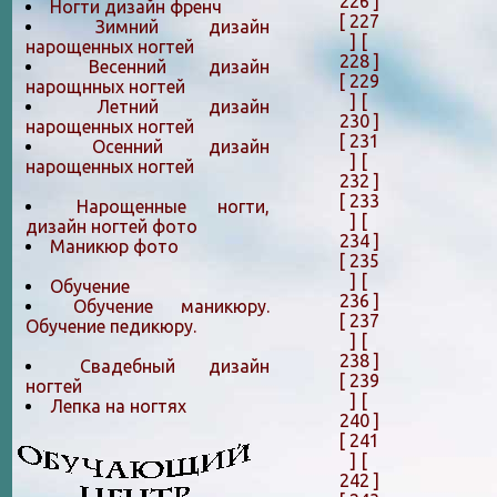
226 ]
Ногти дизайн френч
[ 227
Зимний дизайн
]
[
нарощенных ногтей
228 ]
Весенний дизайн
[ 229
нарощнных ногтей
]
[
Летний дизайн
230 ]
нарощенных ногтей
[ 231
Осенний дизайн
]
[
нарощенных ногтей
232 ]
[ 233
Нарощенные ногти,
]
[
дизайн ногтей фото
234 ]
Маникюр фото
[ 235
]
[
Обучение
236 ]
Обучение маникюру.
[ 237
Обучение педикюру.
]
[
238 ]
Свадебный дизайн
[ 239
ногтей
]
[
Лепка на ногтяx
240 ]
[ 241
]
[
242 ]