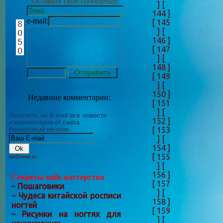
Оставьте своё сообщение:
]
[
144 ]
e-mail:
[ 145
]
[
146 ]
[ 147
]
[
148 ]
[ 149
]
[
150 ]
Недавние комментарии:
[ 151
]
[
Получать на E-mail все новости
152 ]
и комментарии от сайта
[ 153
Волшебный ноготок
]
[
154 ]
[ 155
rss2email.ru
]
[
156 ]
Секреты nails мастерства
[ 157
Пошаговики
~
]
[
Чудеса китайской росписи
~
158 ]
ногтей
[ 159
Рисунки на ногтях для
~
]
[