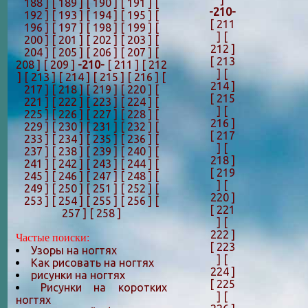
188 ]
[ 189 ]
[ 190 ]
[ 191 ]
[
-210-
192 ]
[ 193 ]
[ 194 ]
[ 195 ]
[
[ 211
196 ]
[ 197 ]
[ 198 ]
[ 199 ]
[
]
[
200 ]
[ 201 ]
[ 202 ]
[ 203 ]
[
212 ]
204 ]
[ 205 ]
[ 206 ]
[ 207 ]
[
[ 213
208 ]
[ 209 ]
-210-
[ 211 ]
[ 212
]
[
]
[ 213 ]
[ 214 ]
[ 215 ]
[ 216 ]
[
214 ]
217 ]
[ 218 ]
[ 219 ]
[ 220 ]
[
[ 215
221 ]
[ 222 ]
[ 223 ]
[ 224 ]
[
]
[
225 ]
[ 226 ]
[ 227 ]
[ 228 ]
[
216 ]
229 ]
[ 230 ]
[ 231 ]
[ 232 ]
[
[ 217
233 ]
[ 234 ]
[ 235 ]
[ 236 ]
[
]
[
237 ]
[ 238 ]
[ 239 ]
[ 240 ]
[
218 ]
241 ]
[ 242 ]
[ 243 ]
[ 244 ]
[
[ 219
245 ]
[ 246 ]
[ 247 ]
[ 248 ]
[
]
[
249 ]
[ 250 ]
[ 251 ]
[ 252 ]
[
220 ]
253 ]
[ 254 ]
[ 255 ]
[ 256 ]
[
[ 221
257 ]
[ 258 ]
]
[
222 ]
Частые поиски:
[ 223
Узоры на ногтях
]
[
Как рисовать на ногтях
224 ]
рисунки на ногтях
[ 225
Рисунки на коротких
]
[
ногтях