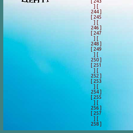
[ 243
]
[
244 ]
[ 245
]
[
246 ]
[ 247
]
[
248 ]
[ 249
]
[
250 ]
[ 251
]
[
252 ]
[ 253
]
[
254 ]
[ 255
]
[
256 ]
[ 257
]
[
258 ]