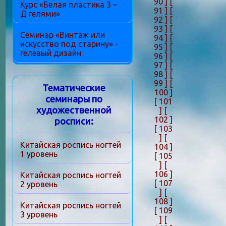
90 ]
[
Курс «Белая пластика 3 –
91 ]
[
Д гелями»
92 ]
[
93 ]
[
Семинар «Винтаж или
94 ]
[
искусство под старину» -
95 ]
[
гелевый дизайн
96 ]
[
97 ]
[
98 ]
[
99 ]
[
Тематические
100 ]
семинары по
[ 101
художественной
]
[
102 ]
росписи:
[ 103
]
[
Китайская роспись ногтей
104 ]
1 уровень
[ 105
]
[
106 ]
Китайская роспись ногтей
[ 107
2 уровень
]
[
108 ]
Китайская роспись ногтей
[ 109
3 уровень
]
[