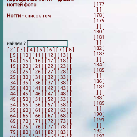
[ 177
ногтей фото
]
[
178 ]
Ногти
- список тем
[ 179
]
[
180 ]
[ 181
]
[
найдем ?
182 ]
[ 2 ]
[ 3 ]
[ 4 ]
[ 5 ]
[ 6 ]
[ 7 ]
[ 8 ]
[ 183
[ 9 ]
[ 10 ]
[ 11 ]
[ 12 ]
[ 13 ]
[
]
[
14 ]
[ 15 ]
[ 16 ]
[ 17 ]
[ 18 ]
[
184 ]
19 ]
[ 20 ]
[ 21 ]
[ 22 ]
[ 23 ]
[
[ 185
24 ]
[ 25 ]
[ 26 ]
[ 27 ]
[ 28 ]
[
]
[
29 ]
[ 30 ]
[ 31 ]
[ 32 ]
[ 33 ]
[
186 ]
34 ]
[ 35 ]
[ 36 ]
[ 37 ]
[ 38 ]
[
[ 187
39 ]
[ 40 ]
[ 41 ]
[ 42 ]
[ 43 ]
[
]
[
44 ]
[ 45 ]
[ 46 ]
[ 47 ]
[ 48 ]
[
188 ]
49 ]
[ 50 ]
[ 51 ]
[ 52 ]
[ 53 ]
[
[ 189
54 ]
[ 55 ]
[ 56 ]
[ 57 ]
[ 58 ]
[
]
[
59 ]
[ 60 ]
[ 61 ]
[ 62 ]
[ 63 ]
[
190 ]
64 ]
[ 65 ]
[ 66 ]
[ 67 ]
[ 68 ]
[
[ 191
69 ]
[ 70 ]
[ 71 ]
[ 72 ]
[ 73 ]
[
]
[
74 ]
[ 75 ]
[ 76 ]
[ 77 ]
[ 78 ]
[
192 ]
79 ]
[ 80 ]
[ 81 ]
[ 82 ]
[ 83 ]
[
[ 193