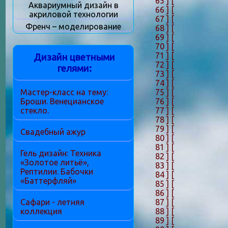
65 ]
[
Аквариумный дизайн в
66 ]
[
акриловой технологии
67 ]
[
Френч – моделирование
68 ]
[
69 ]
[
70 ]
[
71 ]
[
Дизайн цветными
72 ]
[
гелями:
73 ]
[
74 ]
[
75 ]
[
Мастер-класс на тему:
76 ]
[
Броши. Венецианское
77 ]
[
стекло.
78 ]
[
79 ]
[
Свадебный ажур
80 ]
[
81 ]
[
Гель дизайн: Техника
82 ]
[
«Золотое литьё»,
83 ]
[
Рептилии. Бабочки
84 ]
[
«Баттерфляй»
85 ]
[
86 ]
[
87 ]
[
Сафари - летняя
88 ]
[
коллекция
89 ]
[