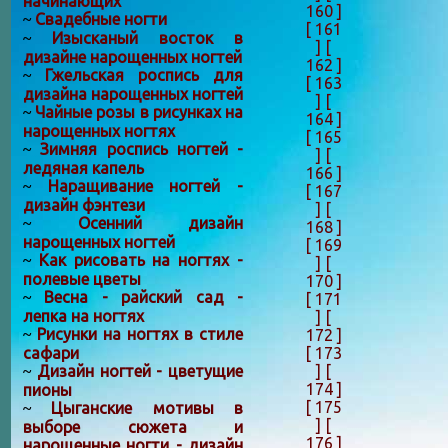
начинающих
160 ]
Свадебные ногти
~
[ 161
Изысканый восток в
~
]
[
дизайне нарощенных ногтей
162 ]
Гжельская роспись для
~
[ 163
дизайна нарощенных ногтей
]
[
Чайные розы в рисунках на
~
164 ]
нарощенных ногтях
[ 165
Зимняя роспись ногтей -
~
]
[
ледяная капель
166 ]
Наращивание ногтей -
~
[ 167
дизайн фэнтези
]
[
Осенний дизайн
~
168 ]
нарощенных ногтей
[ 169
Как рисовать на ногтях -
~
]
[
полевые цветы
170 ]
Весна - райский сад -
~
[ 171
лепка на ногтях
]
[
Рисунки на ногтях в стиле
172 ]
~
[ 173
сафари
]
[
Дизайн ногтей - цветущие
~
174 ]
пионы
[ 175
Цыганские мотивы в
~
]
[
выборе сюжета и
176 ]
нарощенные ногти - дизайн