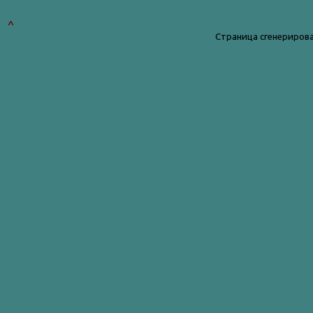
^
Страница сгенерирова