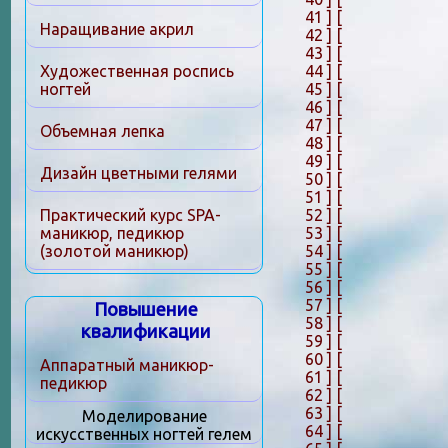
41 ]
[
Наращивание акрил
42 ]
[
43 ]
[
44 ]
[
Художественная роспись
45 ]
[
ногтей
46 ]
[
47 ]
[
Объемная лепка
48 ]
[
49 ]
[
Дизайн цветными гелями
50 ]
[
51 ]
[
52 ]
[
Практический курс SPA-
53 ]
[
маникюр, педикюр
54 ]
[
(золотой маникюр)
55 ]
[
56 ]
[
57 ]
[
Повышение
58 ]
[
квалификации
59 ]
[
60 ]
[
Аппаратный маникюр-
61 ]
[
педикюр
62 ]
[
63 ]
[
Моделирование
64 ]
[
искусственных ногтей гелем