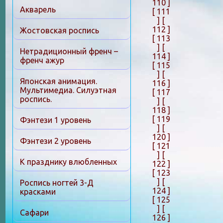
110 ]
Акварель
[ 111
]
[
112 ]
Жостовская роспись
[ 113
]
[
Нетрадиционный френч –
114 ]
френч ажур
[ 115
]
[
Японская анимация.
116 ]
Мультимедиа. Силуэтная
[ 117
роспись.
]
[
118 ]
[ 119
Фэнтези 1 уровень
]
[
120 ]
Фэнтези 2 уровень
[ 121
]
[
К празднику влюбленных
122 ]
[ 123
]
[
Роспись ногтей 3-Д
124 ]
красками
[ 125
]
[
Сафари
126 ]