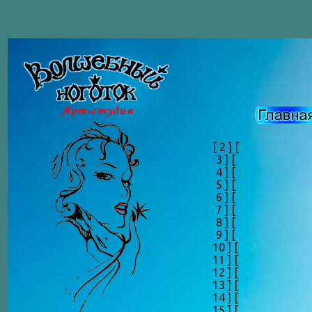
[ 2 ]
[
3 ]
[
4 ]
[
5 ]
[
6 ]
[
7 ]
[
8 ]
[
9 ]
[
10 ]
[
11 ]
[
12 ]
[
13 ]
[
14 ]
[
15 ]
[