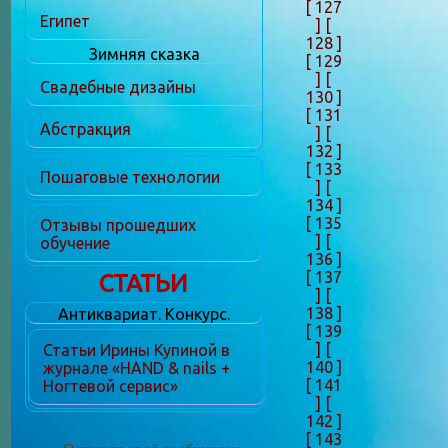
[ 127
Египет
]
[
128 ]
Зимняя сказка
[ 129
]
[
Свадебные дизайны
130 ]
[ 131
Абстракция
]
[
132 ]
[ 133
Пошаговые технологии
]
[
134 ]
[ 135
Отзывы прошедших
]
[
обучение
136 ]
[ 137
СТАТЬИ
]
[
138 ]
Антиквариат. Конкурс.
[ 139
]
[
Статьи Ирины Купиной в
140 ]
журнале «HAND & nails +
[ 141
Ногтевой сервис»
]
[
142 ]
[ 143