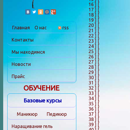
16 ]
[
17 ]
[
18 ]
[
19 ]
[
20 ]
[
Главная
О нас
rss
21 ]
[
22 ]
[
Контакты
23 ]
[
24 ]
[
25 ]
[
Мы находимся
26 ]
[
27 ]
[
Новости
28 ]
[
29 ]
[
Прайс
30 ]
[
31 ]
[
ОБУЧЕНИЕ
32 ]
[
33 ]
[
34 ]
[
Базовые курсы
35 ]
[
36 ]
[
37 ]
[
Маникюр
Педикюр
38 ]
[
39 ]
[
Наращивание гель
40 ]
[