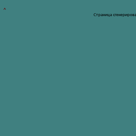
^
Страница сгенерирова