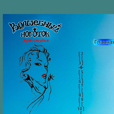
[ 2
]
[
3 ]
-4-
[ 5
]
[
6 ]
[ 7
]
[
8 ]
[ 9
]
[
10 ]
[