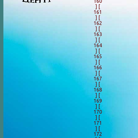
160
]
[
161
]
[
162
]
[
163
]
[
164
]
[
165
]
[
166
]
[
167
]
[
168
]
[
169
]
[
170
]
[
171
]
[
172