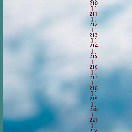
210
]
[
211
]
[
212
]
[
213
]
[
214
]
[
215
]
[
216
]
[
217
]
[
218
]
[
219
]
[
220
]
[
221
]
[
222