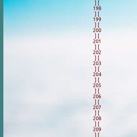
]
[
198
]
[
199
]
[
200
]
[
201
]
[
202
]
[
203
]
[
204
]
[
205
]
[
206
]
[
207
]
[
208
]
[
209
]
[