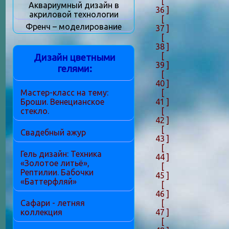
[
Аквариумный дизайн в
36 ]
акриловой технологии
[
Френч – моделирование
37 ]
[
38 ]
[
Дизайн цветными
39 ]
гелями:
[
40 ]
[
Мастер-класс на тему:
41 ]
Броши. Венецианское
[
стекло.
42 ]
[
Свадебный ажур
43 ]
[
Гель дизайн: Техника
44 ]
«Золотое литьё»,
[
Рептилии. Бабочки
45 ]
«Баттерфляй»
[
46 ]
[
Сафари - летняя
47 ]
коллекция
[