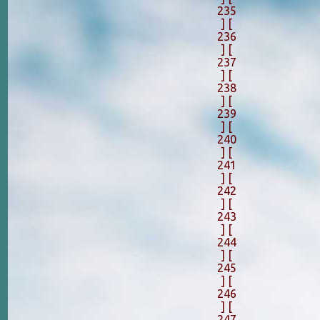
235
]
[
236
]
[
237
]
[
238
]
[
239
]
[
240
]
[
241
]
[
242
]
[
243
]
[
244
]
[
245
]
[
246
]
[
247