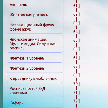
[
Акварель
61 ]
[
62 ]
Жостовская роспись
[
63 ]
Нетрадиционный френч –
[
френч ажур
64 ]
[
Японская анимация.
65 ]
Мультимедиа. Силуэтная
[
роспись.
66 ]
[
67 ]
Фэнтези 1 уровень
[
68 ]
Фэнтези 2 уровень
[
69 ]
К празднику влюбленных
[
70 ]
[
Роспись ногтей 3-Д
71 ]
красками
[
72 ]
Сафари
[