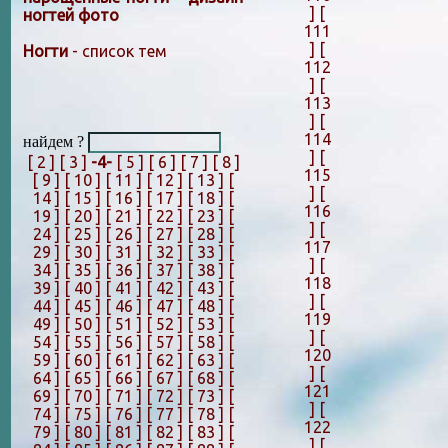
]
[
ногтей фото
111
]
[
Ногти
- список тем
112
]
[
113
]
[
114
найдем ?
]
[
[ 2 ]
[ 3 ]
-4-
[ 5 ]
[ 6 ]
[ 7 ]
[ 8 ]
115
[ 9 ]
[ 10 ]
[ 11 ]
[ 12 ]
[ 13 ]
[
]
[
14 ]
[ 15 ]
[ 16 ]
[ 17 ]
[ 18 ]
[
116
19 ]
[ 20 ]
[ 21 ]
[ 22 ]
[ 23 ]
[
]
[
24 ]
[ 25 ]
[ 26 ]
[ 27 ]
[ 28 ]
[
117
29 ]
[ 30 ]
[ 31 ]
[ 32 ]
[ 33 ]
[
]
[
34 ]
[ 35 ]
[ 36 ]
[ 37 ]
[ 38 ]
[
118
39 ]
[ 40 ]
[ 41 ]
[ 42 ]
[ 43 ]
[
]
[
44 ]
[ 45 ]
[ 46 ]
[ 47 ]
[ 48 ]
[
119
49 ]
[ 50 ]
[ 51 ]
[ 52 ]
[ 53 ]
[
]
[
54 ]
[ 55 ]
[ 56 ]
[ 57 ]
[ 58 ]
[
120
59 ]
[ 60 ]
[ 61 ]
[ 62 ]
[ 63 ]
[
]
[
64 ]
[ 65 ]
[ 66 ]
[ 67 ]
[ 68 ]
[
121
69 ]
[ 70 ]
[ 71 ]
[ 72 ]
[ 73 ]
[
]
[
74 ]
[ 75 ]
[ 76 ]
[ 77 ]
[ 78 ]
[
122
79 ]
[ 80 ]
[ 81 ]
[ 82 ]
[ 83 ]
[
]
[