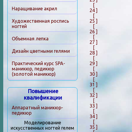
[
Наращивание акрил
24 ]
[
25 ]
Художественная роспись
[
ногтей
26 ]
[
Объемная лепка
27 ]
[
Дизайн цветными гелями
28 ]
[
29 ]
Практический курс SPA-
[
маникюр, педикюр
30 ]
(золотой маникюр)
[
31 ]
[
Повышение
32 ]
квалификации
[
33 ]
Аппаратный маникюр-
[
педикюр
34 ]
[
Моделирование
35 ]
искусственных ногтей гелем