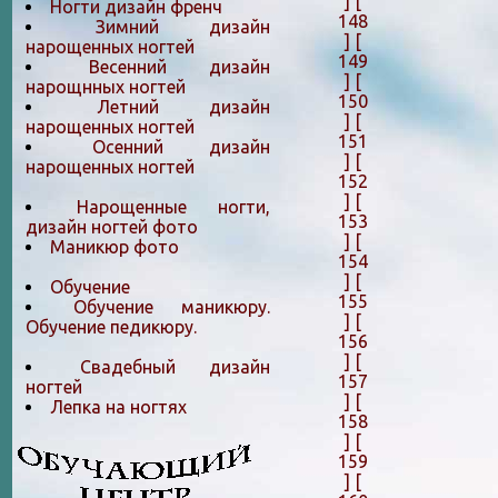
]
[
Ногти дизайн френч
148
Зимний дизайн
]
[
нарощенных ногтей
149
Весенний дизайн
]
[
нарощнных ногтей
150
Летний дизайн
]
[
нарощенных ногтей
151
Осенний дизайн
]
[
нарощенных ногтей
152
]
[
Нарощенные ногти,
153
дизайн ногтей фото
]
[
Маникюр фото
154
]
[
Обучение
155
Обучение маникюру.
]
[
Обучение педикюру.
156
]
[
Свадебный дизайн
157
ногтей
]
[
Лепка на ногтяx
158
]
[
159
]
[