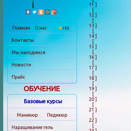
11 ]
[
12 ]
[
13 ]
Главная
О нас
rss
[
14 ]
Контакты
[
15 ]
[
Мы находимся
16 ]
[
Новости
17 ]
[
Прайс
18 ]
[
ОБУЧЕНИЕ
19 ]
[
20 ]
Базовые курсы
[
21 ]
[
Маникюр
Педикюр
22 ]
[
Наращивание гель
23 ]