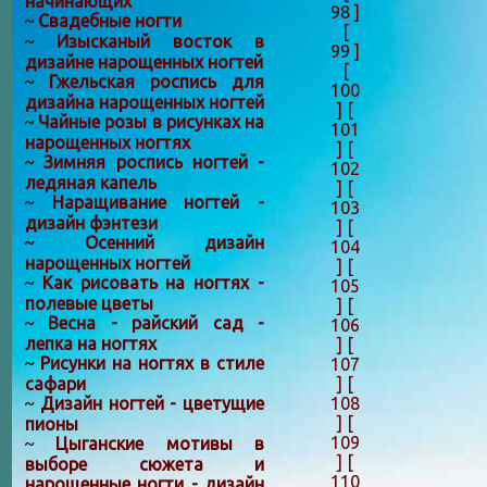
начинающих
98 ]
Свадебные ногти
~
[
Изысканый восток в
~
99 ]
дизайне нарощенных ногтей
[
Гжельская роспись для
~
100
дизайна нарощенных ногтей
]
[
Чайные розы в рисунках на
~
101
нарощенных ногтях
]
[
Зимняя роспись ногтей -
~
102
ледяная капель
]
[
Наращивание ногтей -
~
103
дизайн фэнтези
]
[
Осенний дизайн
~
104
нарощенных ногтей
]
[
Как рисовать на ногтях -
~
105
полевые цветы
]
[
Весна - райский сад -
~
106
лепка на ногтях
]
[
Рисунки на ногтях в стиле
107
~
]
[
сафари
108
Дизайн ногтей - цветущие
~
]
[
пионы
109
Цыганские мотивы в
~
]
[
выборе сюжета и
110
нарощенные ногти - дизайн