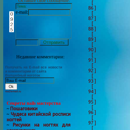
Оставьте своё сообщение:
[
86 ]
e-mail:
[
87 ]
[
88 ]
[
89 ]
[
90 ]
[
Недавние комментарии:
91 ]
[
Получать на E-mail все новости
92 ]
и комментарии от сайта
[
Волшебный ноготок
93 ]
[
94 ]
rss2email.ru
[
95 ]
Секреты nails мастерства
[
Пошаговики
~
96 ]
Чудеса китайской росписи
~
[
ногтей
97 ]
Рисунки на ногтях для
~
[