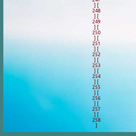
]
[
248
]
[
249
]
[
250
]
[
251
]
[
252
]
[
253
]
[
254
]
[
255
]
[
256
]
[
257
]
[
258
]