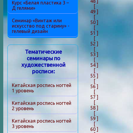
48 ]
Курс «Белая пластика 3 –
[
Д гелями»
49 ]
[
Семинар «Винтаж или
50 ]
искусство под старину» -
[
гелевый дизайн
51 ]
[
52 ]
[
Тематические
53 ]
семинары по
[
художественной
54 ]
[
росписи:
55 ]
[
Китайская роспись ногтей
56 ]
1 уровень
[
57 ]
[
Китайская роспись ногтей
58 ]
2 уровень
[
59 ]
Китайская роспись ногтей
[
3 уровень
60 ]