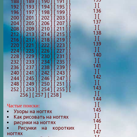
188 ]
[ 189 ]
[ 190 ]
[ 191 ]
[
]
[
192 ]
[ 193 ]
[ 194 ]
[ 195 ]
[
136
196 ]
[ 197 ]
[ 198 ]
[ 199 ]
[
]
[
200 ]
[ 201 ]
[ 202 ]
[ 203 ]
[
137
204 ]
[ 205 ]
[ 206 ]
[ 207 ]
[
]
[
208 ]
[ 209 ]
[ 210 ]
[ 211 ]
[
138
212 ]
[ 213 ]
[ 214 ]
[ 215 ]
[
]
[
216 ]
[ 217 ]
[ 218 ]
[ 219 ]
[
139
220 ]
[ 221 ]
[ 222 ]
[ 223 ]
[
]
[
224 ]
[ 225 ]
[ 226 ]
[ 227 ]
[
140
228 ]
[ 229 ]
[ 230 ]
[ 231 ]
[
]
[
232 ]
[ 233 ]
[ 234 ]
[ 235 ]
[
141
236 ]
[ 237 ]
[ 238 ]
[ 239 ]
[
]
[
240 ]
[ 241 ]
[ 242 ]
[ 243 ]
[
142
244 ]
[ 245 ]
[ 246 ]
[ 247 ]
[
]
[
248 ]
[ 249 ]
[ 250 ]
[ 251 ]
[
143
252 ]
[ 253 ]
[ 254 ]
[ 255 ]
[
]
[
256 ]
[ 257 ]
[ 258 ]
144
]
[
Частые поиски:
145
Узоры на ногтях
]
[
Как рисовать на ногтях
146
рисунки на ногтях
]
[
Рисунки на коротких
147
ногтях