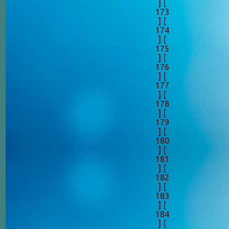
]
[
173
]
[
174
]
[
175
]
[
176
]
[
177
]
[
178
]
[
179
]
[
180
]
[
181
]
[
182
]
[
183
]
[
184
]
[