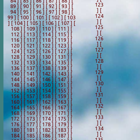
84 ]
[ 85 ]
[ 86 ]
[ 87 ]
[ 88 ]
[
123
89 ]
[ 90 ]
[ 91 ]
[ 92 ]
[ 93 ]
[
]
[
94 ]
[ 95 ]
[ 96 ]
[ 97 ]
[ 98 ]
[
124
99 ]
[ 100 ]
[ 101 ]
[ 102 ]
[ 103
]
[
]
[ 104 ]
[ 105 ]
[ 106 ]
[ 107 ]
[
125
108 ]
[ 109 ]
[ 110 ]
[ 111 ]
[
]
[
112 ]
[ 113 ]
[ 114 ]
[ 115 ]
[
126
116 ]
[ 117 ]
[ 118 ]
[ 119 ]
[
]
[
120 ]
[ 121 ]
[ 122 ]
[ 123 ]
[
127
124 ]
[ 125 ]
[ 126 ]
[ 127 ]
[
]
[
128 ]
[ 129 ]
[ 130 ]
[ 131 ]
[
128
132 ]
[ 133 ]
[ 134 ]
[ 135 ]
[
]
[
136 ]
[ 137 ]
[ 138 ]
[ 139 ]
[
129
140 ]
[ 141 ]
[ 142 ]
[ 143 ]
[
]
[
144 ]
[ 145 ]
[ 146 ]
[ 147 ]
[
130
148 ]
[ 149 ]
[ 150 ]
[ 151 ]
[
]
[
152 ]
[ 153 ]
[ 154 ]
[ 155 ]
[
131
156 ]
[ 157 ]
[ 158 ]
[ 159 ]
[
]
[
160 ]
[ 161 ]
[ 162 ]
[ 163 ]
[
132
164 ]
[ 165 ]
[ 166 ]
[ 167 ]
[
]
[
168 ]
[ 169 ]
[ 170 ]
[ 171 ]
[
133
172 ]
[ 173 ]
[ 174 ]
[ 175 ]
[
]
[
176 ]
[ 177 ]
[ 178 ]
[ 179 ]
[
134
180 ]
[ 181 ]
[ 182 ]
[ 183 ]
[
]
[
184 ]
[ 185 ]
[ 186 ]
[ 187 ]
[
135