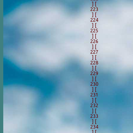
]
[
223
]
[
224
]
[
225
]
[
226
]
[
227
]
[
228
]
[
229
]
[
230
]
[
231
]
[
232
]
[
233
]
[
234
]
[