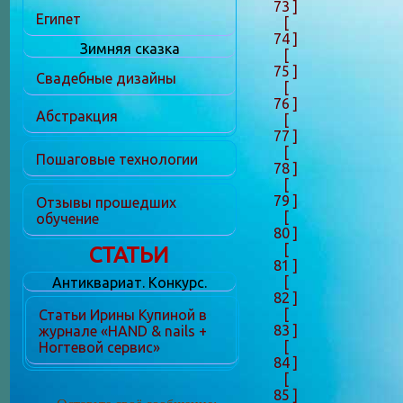
73 ]
Египет
[
74 ]
Зимняя сказка
[
75 ]
Свадебные дизайны
[
76 ]
Абстракция
[
77 ]
[
Пошаговые технологии
78 ]
[
79 ]
Отзывы прошедших
[
обучение
80 ]
[
СТАТЬИ
81 ]
[
Антиквариат. Конкурс.
82 ]
[
Статьи Ирины Купиной в
83 ]
журнале «HAND & nails +
[
Ногтевой сервис»
84 ]
[
85 ]