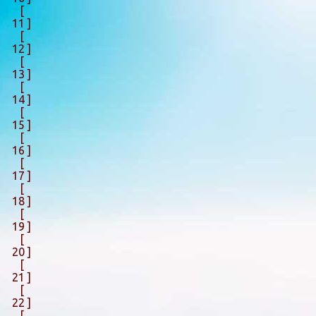
[
11 ]
[
12 ]
[
13 ]
[
14 ]
[
15 ]
[
16 ]
[
17 ]
[
18 ]
[
19 ]
[
20 ]
[
21 ]
[
22 ]
[