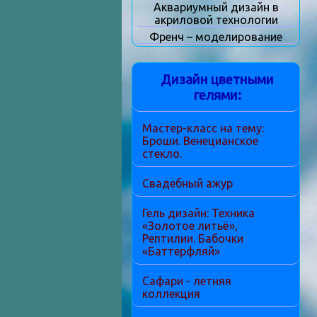
Аквариумный дизайн в
акриловой технологии
Френч – моделирование
Дизайн цветными
гелями:
Мастер-класс на тему:
Броши. Венецианское
стекло.
Свадебный ажур
Гель дизайн: Техника
«Золотое литьё»,
Рептилии. Бабочки
«Баттерфляй»
Сафари - летняя
коллекция