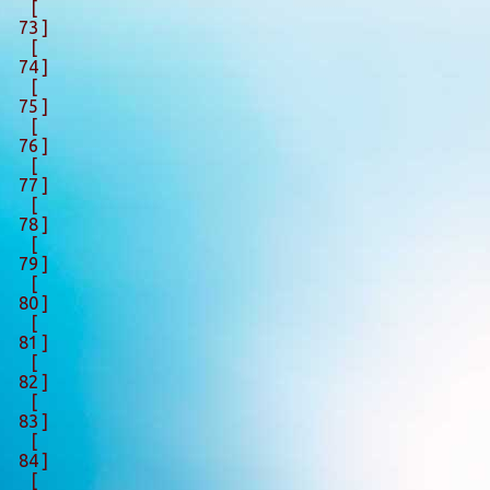
[
73 ]
[
74 ]
[
75 ]
[
76 ]
[
77 ]
[
78 ]
[
79 ]
[
80 ]
[
81 ]
[
82 ]
[
83 ]
[
84 ]
[