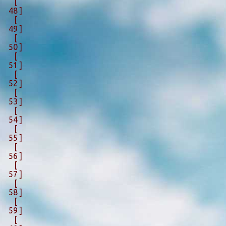
[
48 ]
[
49 ]
[
50 ]
[
51 ]
[
52 ]
[
53 ]
[
54 ]
[
55 ]
[
56 ]
[
57 ]
[
58 ]
[
59 ]
[