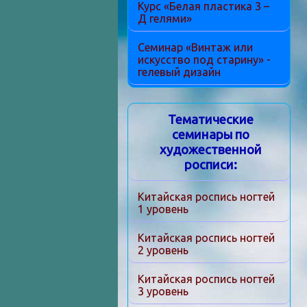
Курс «Белая пластика 3 –
Д гелями»
Семинар «Винтаж или
искусство под старину» -
гелевый дизайн
Тематические
семинары по
художественной
росписи:
Китайская роспись ногтей
1 уровень
Китайская роспись ногтей
2 уровень
Китайская роспись ногтей
3 уровень