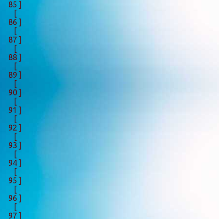
85 ]
[
86 ]
[
87 ]
[
88 ]
[
89 ]
[
90 ]
[
91 ]
[
92 ]
[
93 ]
[
94 ]
[
95 ]
[
96 ]
[
97 ]