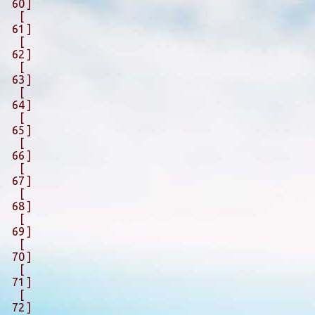
60 ]
[
61 ]
[
62 ]
[
63 ]
[
64 ]
[
65 ]
[
66 ]
[
67 ]
[
68 ]
[
69 ]
[
70 ]
[
71 ]
[
72 ]