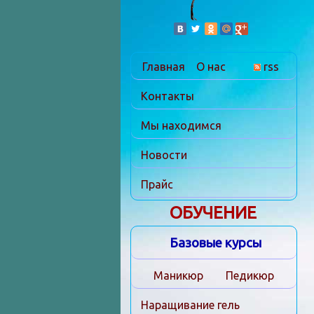
Главная
О нас
rss
Контакты
Мы находимся
Новости
Прайс
ОБУЧЕНИЕ
Базовые курсы
Маникюр
Педикюр
Наращивание гель