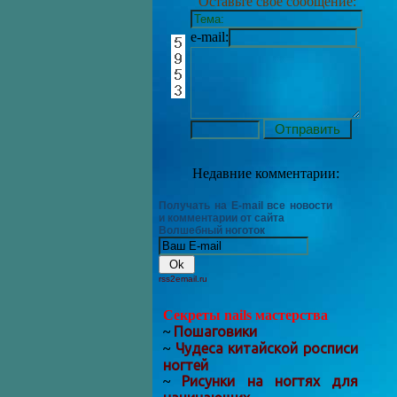
Оставьте своё сообщение:
e-mail:
Недавние комментарии:
Получать на E-mail все новости
и комментарии от сайта
Волшебный ноготок
rss2email.ru
Секреты nails мастерства
Пошаговики
~
Чудеса китайской росписи
~
ногтей
Рисунки на ногтях для
~