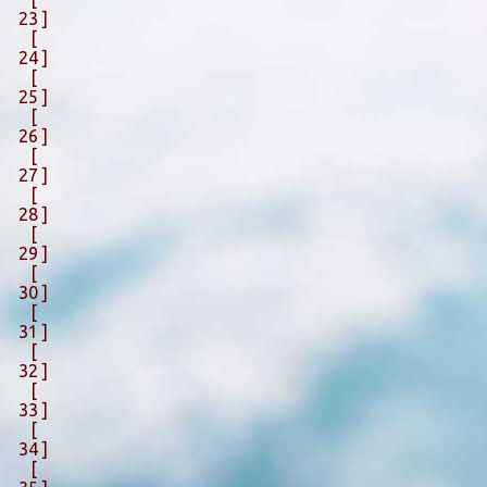
23 ]
[
24 ]
[
25 ]
[
26 ]
[
27 ]
[
28 ]
[
29 ]
[
30 ]
[
31 ]
[
32 ]
[
33 ]
[
34 ]
[