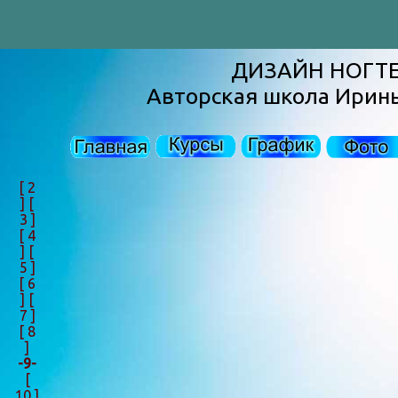
ДИЗАЙН НОГТ
Авторская школа Ирин
[ 2
]
[
3 ]
[ 4
]
[
5 ]
[ 6
]
[
7 ]
[ 8
]
-9-
[
10 ]