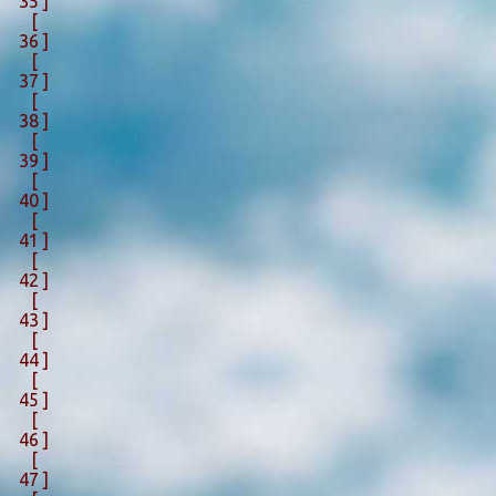
35 ]
[
36 ]
[
37 ]
[
38 ]
[
39 ]
[
40 ]
[
41 ]
[
42 ]
[
43 ]
[
44 ]
[
45 ]
[
46 ]
[
47 ]