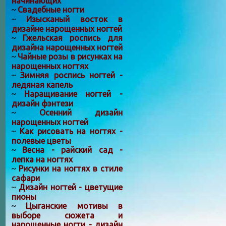
начинающих
Свадебные ногти
~
Изысканый восток в
~
дизайне нарощенных ногтей
Гжельская роспись для
~
дизайна нарощенных ногтей
Чайные розы в рисунках на
~
нарощенных ногтях
Зимняя роспись ногтей -
~
ледяная капель
Наращивание ногтей -
~
дизайн фэнтези
Осенний дизайн
~
нарощенных ногтей
Как рисовать на ногтях -
~
полевые цветы
Весна - райский сад -
~
лепка на ногтях
Рисунки на ногтях в стиле
~
сафари
Дизайн ногтей - цветущие
~
пионы
Цыганские мотивы в
~
выборе сюжета и
нарощенные ногти - дизайн