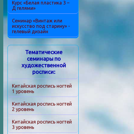
Курс «Белая пластика 3 –
Д гелями»
Семинар «Винтаж или
искусство под старину» -
гелевый дизайн
Тематические
семинары по
художественной
росписи:
Китайская роспись ногтей
1 уровень
Китайская роспись ногтей
2 уровень
Китайская роспись ногтей
3 уровень