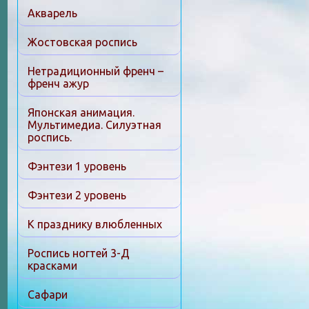
Акварель
Жостовская роспись
Нетрадиционный френч –
френч ажур
Японская анимация.
Мультимедиа. Силуэтная
роспись.
Фэнтези 1 уровень
Фэнтези 2 уровень
К празднику влюбленных
Роспись ногтей 3-Д
красками
Сафари