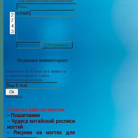
Оставьте своё сообщение:
e-mail:
Недавние комментарии:
Получать на E-mail все новости
и комментарии от сайта
Волшебный ноготок
rss2email.ru
Секреты nails мастерства
Пошаговики
~
Чудеса китайской росписи
~
ногтей
Рисунки на ногтях для
~