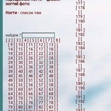
177 ]
ногтей фото
[ 178
]
[
Ногти
- список тем
179 ]
[ 180
]
[
181 ]
[ 182
найдем ?
]
[
[ 2 ]
[ 3 ]
[ 4 ]
[ 5 ]
[ 6 ]
[ 7 ]
[ 8 ]
183 ]
[ 9 ]
[ 10 ]
[ 11 ]
[ 12 ]
[ 13 ]
[
[ 184
14 ]
[ 15 ]
[ 16 ]
[ 17 ]
[ 18 ]
[
]
[
19 ]
[ 20 ]
[ 21 ]
[ 22 ]
[ 23 ]
[
185 ]
24 ]
[ 25 ]
[ 26 ]
[ 27 ]
[ 28 ]
[
[ 186
29 ]
[ 30 ]
[ 31 ]
[ 32 ]
[ 33 ]
[
]
[
34 ]
[ 35 ]
[ 36 ]
[ 37 ]
[ 38 ]
[
187 ]
39 ]
[ 40 ]
[ 41 ]
[ 42 ]
[ 43 ]
[
[ 188
44 ]
[ 45 ]
[ 46 ]
[ 47 ]
[ 48 ]
[
]
[
49 ]
[ 50 ]
[ 51 ]
[ 52 ]
[ 53 ]
[
189 ]
54 ]
[ 55 ]
[ 56 ]
[ 57 ]
[ 58 ]
[
[ 190
59 ]
[ 60 ]
[ 61 ]
[ 62 ]
[ 63 ]
[
]
[
64 ]
[ 65 ]
[ 66 ]
[ 67 ]
[ 68 ]
[
191 ]
69 ]
[ 70 ]
[ 71 ]
[ 72 ]
[ 73 ]
[
[ 192
74 ]
[ 75 ]
[ 76 ]
[ 77 ]
[ 78 ]
[
]
[
79 ]
[ 80 ]
[ 81 ]
[ 82 ]
[ 83 ]
[
193 ]