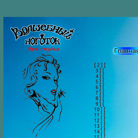
[ 2 ]
[
3 ]
[
4 ]
[
5 ]
[
6 ]
[
7 ]
[
8 ]
[
9 ]
[
10 ]
[
11 ]
[
12 ]
[
13 ]
[
14 ]
[
15 ]
[