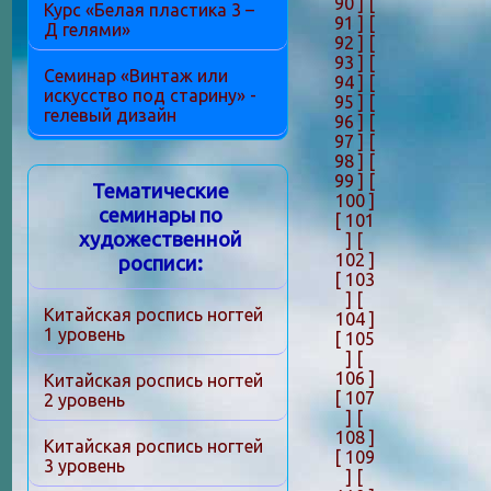
90 ]
[
Курс «Белая пластика 3 –
91 ]
[
Д гелями»
92 ]
[
93 ]
[
Семинар «Винтаж или
94 ]
[
искусство под старину» -
95 ]
[
гелевый дизайн
96 ]
[
97 ]
[
98 ]
[
99 ]
[
Тематические
100 ]
семинары по
[ 101
художественной
]
[
102 ]
росписи:
[ 103
]
[
Китайская роспись ногтей
104 ]
1 уровень
[ 105
]
[
106 ]
Китайская роспись ногтей
[ 107
2 уровень
]
[
108 ]
Китайская роспись ногтей
[ 109
3 уровень
]
[