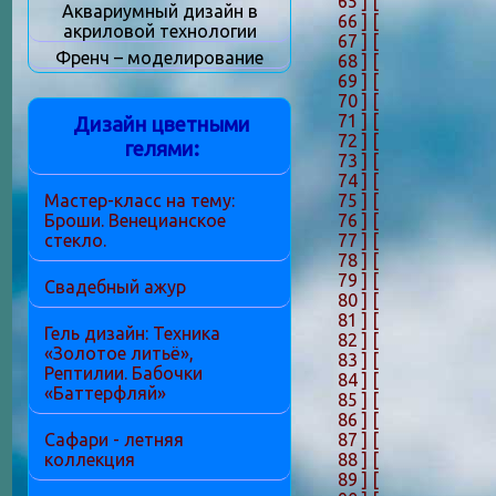
65 ]
[
Аквариумный дизайн в
66 ]
[
акриловой технологии
67 ]
[
Френч – моделирование
68 ]
[
69 ]
[
70 ]
[
71 ]
[
Дизайн цветными
72 ]
[
гелями:
73 ]
[
74 ]
[
75 ]
[
Мастер-класс на тему:
76 ]
[
Броши. Венецианское
77 ]
[
стекло.
78 ]
[
79 ]
[
Свадебный ажур
80 ]
[
81 ]
[
Гель дизайн: Техника
82 ]
[
«Золотое литьё»,
83 ]
[
Рептилии. Бабочки
84 ]
[
«Баттерфляй»
85 ]
[
86 ]
[
87 ]
[
Сафари - летняя
88 ]
[
коллекция
89 ]
[