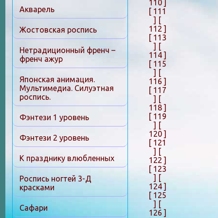
110 ]
Акварель
[ 111
]
[
112 ]
Жостовская роспись
[ 113
]
[
Нетрадиционный френч –
114 ]
френч ажур
[ 115
]
[
Японская анимация.
116 ]
Мультимедиа. Силуэтная
[ 117
роспись.
]
[
118 ]
[ 119
Фэнтези 1 уровень
]
[
120 ]
Фэнтези 2 уровень
[ 121
]
[
К празднику влюбленных
122 ]
[ 123
]
[
Роспись ногтей 3-Д
124 ]
красками
[ 125
]
[
Сафари
126 ]