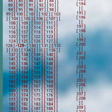
84 ]
[ 85 ]
[ 86 ]
[ 87 ]
[ 88 ]
[
[ 194
89 ]
[ 90 ]
[ 91 ]
[ 92 ]
[ 93 ]
[
]
[
94 ]
[ 95 ]
[ 96 ]
[ 97 ]
[ 98 ]
[
195 ]
99 ]
[ 100 ]
[ 101 ]
[ 102 ]
[ 103
[ 196
]
[ 104 ]
[ 105 ]
[ 106 ]
[ 107 ]
[
]
[
108 ]
[ 109 ]
[ 110 ]
[ 111 ]
[
197 ]
112 ]
[ 113 ]
[ 114 ]
[ 115 ]
[
[ 198
116 ]
[ 117 ]
[ 118 ]
[ 119 ]
[
]
[
120 ]
[ 121 ]
[ 122 ]
[ 123 ]
[
199 ]
124 ]
[ 125 ]
[ 126 ]
[ 127 ]
[
[ 200
128 ]
-129-
[ 130 ]
[ 131 ]
[ 132
]
[
]
[ 133 ]
[ 134 ]
[ 135 ]
[ 136 ]
[
201 ]
137 ]
[ 138 ]
[ 139 ]
[ 140 ]
[
[ 202
141 ]
[ 142 ]
[ 143 ]
[ 144 ]
[
]
[
145 ]
[ 146 ]
[ 147 ]
[ 148 ]
[
203 ]
149 ]
[ 150 ]
[ 151 ]
[ 152 ]
[
[ 204
153 ]
[ 154 ]
[ 155 ]
[ 156 ]
[
]
[
157 ]
[ 158 ]
[ 159 ]
[ 160 ]
[
205 ]
161 ]
[ 162 ]
[ 163 ]
[ 164 ]
[
[ 206
165 ]
[ 166 ]
[ 167 ]
[ 168 ]
[
]
[
169 ]
[ 170 ]
[ 171 ]
[ 172 ]
[
207 ]
173 ]
[ 174 ]
[ 175 ]
[ 176 ]
[
[ 208
177 ]
[ 178 ]
[ 179 ]
[ 180 ]
[
]
[
181 ]
[ 182 ]
[ 183 ]
[ 184 ]
[
209 ]
185 ]
[ 186 ]
[ 187 ]
[ 188 ]
[
[ 210