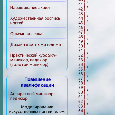
41 ]
[
Наращивание акрил
42 ]
[
43 ]
[
44 ]
[
Художественная роспись
45 ]
[
ногтей
46 ]
[
47 ]
[
Объемная лепка
48 ]
[
49 ]
[
Дизайн цветными гелями
50 ]
[
51 ]
[
52 ]
[
Практический курс SPA-
53 ]
[
маникюр, педикюр
54 ]
[
(золотой маникюр)
55 ]
[
56 ]
[
57 ]
[
Повышение
58 ]
[
квалификации
59 ]
[
60 ]
[
Аппаратный маникюр-
61 ]
[
педикюр
62 ]
[
63 ]
[
Моделирование
64 ]
[
искусственных ногтей гелем