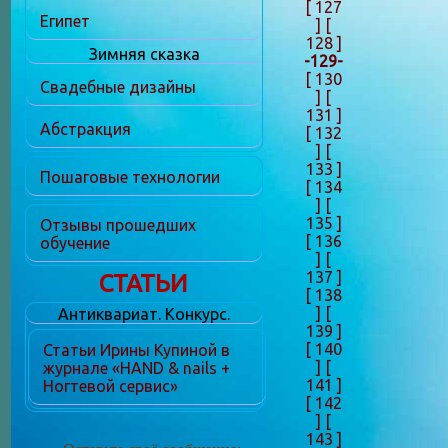
[ 127
Египет
]
[
128 ]
Зимняя сказка
-129-
[ 130
Свадебные дизайны
]
[
131 ]
Абстракция
[ 132
]
[
133 ]
Пошаговые технологии
[ 134
]
[
135 ]
Отзывы прошедших
[ 136
обучение
]
[
137 ]
СТАТЬИ
[ 138
]
[
Антиквариат. Конкурс.
139 ]
[ 140
Статьи Ирины Купиной в
]
[
журнале «HAND & nails +
141 ]
Ногтевой сервис»
[ 142
]
[
143 ]