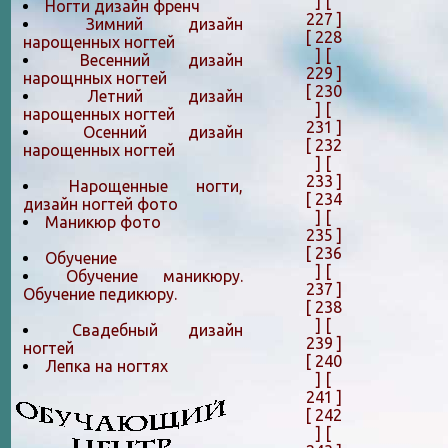
]
[
Ногти дизайн френч
227 ]
Зимний дизайн
[ 228
нарощенных ногтей
]
[
Весенний дизайн
229 ]
нарощнных ногтей
[ 230
Летний дизайн
]
[
нарощенных ногтей
231 ]
Осенний дизайн
[ 232
нарощенных ногтей
]
[
233 ]
Нарощенные ногти,
[ 234
дизайн ногтей фото
]
[
Маникюр фото
235 ]
[ 236
Обучение
]
[
Обучение маникюру.
237 ]
Обучение педикюру.
[ 238
]
[
Свадебный дизайн
239 ]
ногтей
[ 240
Лепка на ногтяx
]
[
241 ]
[ 242
]
[