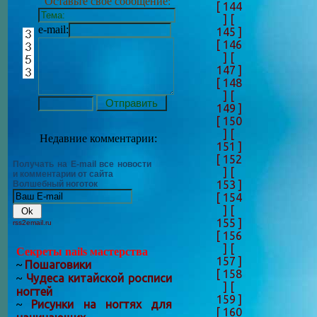
Оставьте своё сообщение:
[ 144
]
[
e-mail:
145 ]
[ 146
]
[
147 ]
[ 148
]
[
149 ]
[ 150
]
[
Недавние комментарии:
151 ]
[ 152
Получать на E-mail все новости
]
[
и комментарии от сайта
153 ]
Волшебный ноготок
[ 154
]
[
155 ]
rss2email.ru
[ 156
]
[
Секреты nails мастерства
157 ]
Пошаговики
~
[ 158
Чудеса китайской росписи
~
]
[
ногтей
159 ]
Рисунки на ногтях для
~
[ 160