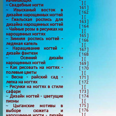
начинающих
]
[
Свадебные ногти
~
161 ]
Изысканый восток в
~
[ 162
дизайне нарощенных ногтей
]
[
Гжельская роспись для
~
163 ]
дизайна нарощенных ногтей
[ 164
Чайные розы в рисунках на
~
]
[
нарощенных ногтях
165 ]
Зимняя роспись ногтей -
~
[ 166
ледяная капель
]
[
Наращивание ногтей -
~
167 ]
дизайн фэнтези
[ 168
Осенний дизайн
~
]
[
нарощенных ногтей
169 ]
Как рисовать на ногтях -
~
[ 170
полевые цветы
]
[
Весна - райский сад -
~
171 ]
лепка на ногтях
[ 172
Рисунки на ногтях в стиле
]
[
~
173 ]
сафари
[ 174
Дизайн ногтей - цветущие
~
]
[
пионы
175 ]
Цыганские мотивы в
~
[ 176
выборе сюжета и
]
[
нарощенные ногти - дизайн