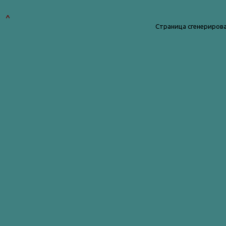
^
Страница сгенерирова