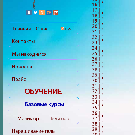
16 ]
[
17 ]
[
18 ]
[
19 ]
[
20 ]
[
Главная
О нас
rss
21 ]
[
22 ]
[
Контакты
23 ]
[
24 ]
[
25 ]
[
Мы находимся
26 ]
[
27 ]
[
Новости
28 ]
[
29 ]
[
Прайс
30 ]
[
31 ]
[
ОБУЧЕНИЕ
32 ]
[
33 ]
[
34 ]
[
Базовые курсы
35 ]
[
36 ]
[
37 ]
[
Маникюр
Педикюр
38 ]
[
39 ]
[
Наращивание гель
40 ]
[