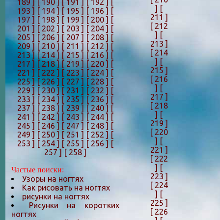
189 ]
[ 190 ]
[ 191 ]
[ 192 ]
[
]
[
193 ]
[ 194 ]
[ 195 ]
[ 196 ]
[
211 ]
197 ]
[ 198 ]
[ 199 ]
[ 200 ]
[
[ 212
201 ]
[ 202 ]
[ 203 ]
[ 204 ]
[
]
[
205 ]
[ 206 ]
[ 207 ]
[ 208 ]
[
213 ]
209 ]
[ 210 ]
[ 211 ]
[ 212 ]
[
[ 214
213 ]
[ 214 ]
[ 215 ]
[ 216 ]
[
]
[
217 ]
[ 218 ]
[ 219 ]
[ 220 ]
[
215 ]
221 ]
[ 222 ]
[ 223 ]
[ 224 ]
[
[ 216
225 ]
[ 226 ]
[ 227 ]
[ 228 ]
[
]
[
229 ]
[ 230 ]
[ 231 ]
[ 232 ]
[
217 ]
233 ]
[ 234 ]
[ 235 ]
[ 236 ]
[
[ 218
237 ]
[ 238 ]
[ 239 ]
[ 240 ]
[
]
[
241 ]
[ 242 ]
[ 243 ]
[ 244 ]
[
219 ]
245 ]
[ 246 ]
[ 247 ]
[ 248 ]
[
[ 220
249 ]
[ 250 ]
[ 251 ]
[ 252 ]
[
]
[
253 ]
[ 254 ]
[ 255 ]
[ 256 ]
[
221 ]
257 ]
[ 258 ]
[ 222
]
[
Частые поиски:
223 ]
Узоры на ногтях
[ 224
Как рисовать на ногтях
]
[
рисунки на ногтях
225 ]
Рисунки на коротких
[ 226
ногтях