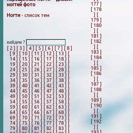
177 ]
ногтей фото
[ 178
]
[
Ногти
- список тем
179 ]
[ 180
]
[
181 ]
[ 182
найдем ?
]
[
[ 2 ]
[ 3 ]
[ 4 ]
[ 5 ]
[ 6 ]
[ 7 ]
[ 8 ]
183 ]
[ 9 ]
[ 10 ]
[ 11 ]
[ 12 ]
[ 13 ]
[
[ 184
14 ]
[ 15 ]
[ 16 ]
[ 17 ]
[ 18 ]
[
]
[
19 ]
[ 20 ]
[ 21 ]
[ 22 ]
[ 23 ]
[
185 ]
24 ]
[ 25 ]
[ 26 ]
[ 27 ]
[ 28 ]
[
[ 186
29 ]
[ 30 ]
[ 31 ]
[ 32 ]
[ 33 ]
[
]
[
34 ]
[ 35 ]
[ 36 ]
[ 37 ]
[ 38 ]
[
187 ]
39 ]
[ 40 ]
[ 41 ]
[ 42 ]
[ 43 ]
[
[ 188
44 ]
[ 45 ]
[ 46 ]
[ 47 ]
[ 48 ]
[
]
[
49 ]
[ 50 ]
[ 51 ]
[ 52 ]
[ 53 ]
[
189 ]
54 ]
[ 55 ]
[ 56 ]
[ 57 ]
[ 58 ]
[
[ 190
59 ]
[ 60 ]
[ 61 ]
[ 62 ]
[ 63 ]
[
]
[
64 ]
[ 65 ]
[ 66 ]
[ 67 ]
[ 68 ]
[
191 ]
69 ]
[ 70 ]
[ 71 ]
[ 72 ]
[ 73 ]
[
[ 192
74 ]
[ 75 ]
[ 76 ]
[ 77 ]
[ 78 ]
[
]
[
79 ]
[ 80 ]
[ 81 ]
[ 82 ]
[ 83 ]
[
193 ]