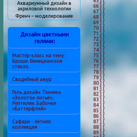
65 ]
[
Аквариумный дизайн в
66 ]
[
акриловой технологии
67 ]
[
Френч – моделирование
68 ]
[
69 ]
[
70 ]
[
71 ]
[
Дизайн цветными
72 ]
[
гелями:
73 ]
[
74 ]
[
75 ]
[
Мастер-класс на тему:
76 ]
[
Броши. Венецианское
77 ]
[
стекло.
78 ]
[
79 ]
[
Свадебный ажур
80 ]
[
81 ]
[
Гель дизайн: Техника
82 ]
[
«Золотое литьё»,
83 ]
[
Рептилии. Бабочки
84 ]
[
«Баттерфляй»
85 ]
[
86 ]
[
87 ]
[
Сафари - летняя
88 ]
[
коллекция
89 ]
[