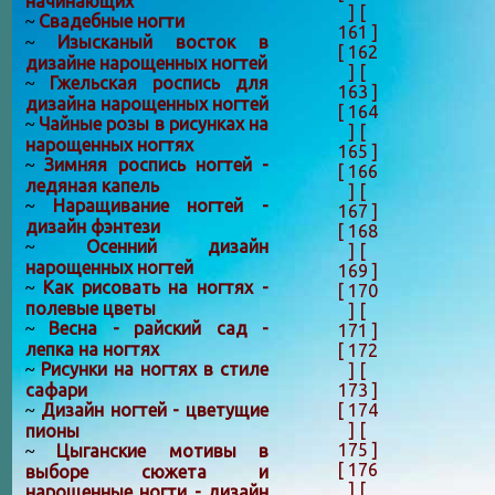
начинающих
]
[
Свадебные ногти
~
161 ]
Изысканый восток в
~
[ 162
дизайне нарощенных ногтей
]
[
Гжельская роспись для
~
163 ]
дизайна нарощенных ногтей
[ 164
Чайные розы в рисунках на
~
]
[
нарощенных ногтях
165 ]
Зимняя роспись ногтей -
~
[ 166
ледяная капель
]
[
Наращивание ногтей -
~
167 ]
дизайн фэнтези
[ 168
Осенний дизайн
~
]
[
нарощенных ногтей
169 ]
Как рисовать на ногтях -
~
[ 170
полевые цветы
]
[
Весна - райский сад -
~
171 ]
лепка на ногтях
[ 172
Рисунки на ногтях в стиле
]
[
~
173 ]
сафари
[ 174
Дизайн ногтей - цветущие
~
]
[
пионы
175 ]
Цыганские мотивы в
~
[ 176
выборе сюжета и
]
[
нарощенные ногти - дизайн