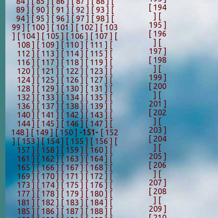
84 ]
[ 85 ]
[ 86 ]
[ 87 ]
[ 88 ]
[
[ 194
89 ]
[ 90 ]
[ 91 ]
[ 92 ]
[ 93 ]
[
]
[
94 ]
[ 95 ]
[ 96 ]
[ 97 ]
[ 98 ]
[
195 ]
99 ]
[ 100 ]
[ 101 ]
[ 102 ]
[ 103
[ 196
]
[ 104 ]
[ 105 ]
[ 106 ]
[ 107 ]
[
]
[
108 ]
[ 109 ]
[ 110 ]
[ 111 ]
[
197 ]
112 ]
[ 113 ]
[ 114 ]
[ 115 ]
[
[ 198
116 ]
[ 117 ]
[ 118 ]
[ 119 ]
[
]
[
120 ]
[ 121 ]
[ 122 ]
[ 123 ]
[
199 ]
124 ]
[ 125 ]
[ 126 ]
[ 127 ]
[
[ 200
128 ]
[ 129 ]
[ 130 ]
[ 131 ]
[
]
[
132 ]
[ 133 ]
[ 134 ]
[ 135 ]
[
201 ]
136 ]
[ 137 ]
[ 138 ]
[ 139 ]
[
[ 202
140 ]
[ 141 ]
[ 142 ]
[ 143 ]
[
]
[
144 ]
[ 145 ]
[ 146 ]
[ 147 ]
[
203 ]
148 ]
[ 149 ]
[ 150 ]
-151-
[ 152
[ 204
]
[ 153 ]
[ 154 ]
[ 155 ]
[ 156 ]
[
]
[
157 ]
[ 158 ]
[ 159 ]
[ 160 ]
[
205 ]
161 ]
[ 162 ]
[ 163 ]
[ 164 ]
[
[ 206
165 ]
[ 166 ]
[ 167 ]
[ 168 ]
[
]
[
169 ]
[ 170 ]
[ 171 ]
[ 172 ]
[
207 ]
173 ]
[ 174 ]
[ 175 ]
[ 176 ]
[
[ 208
177 ]
[ 178 ]
[ 179 ]
[ 180 ]
[
]
[
181 ]
[ 182 ]
[ 183 ]
[ 184 ]
[
209 ]
185 ]
[ 186 ]
[ 187 ]
[ 188 ]
[
[ 210