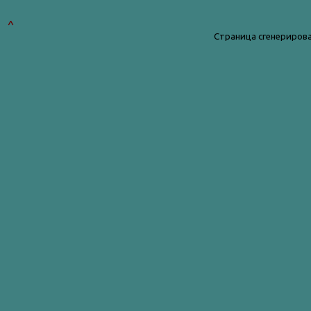
^
Страница сгенерирова