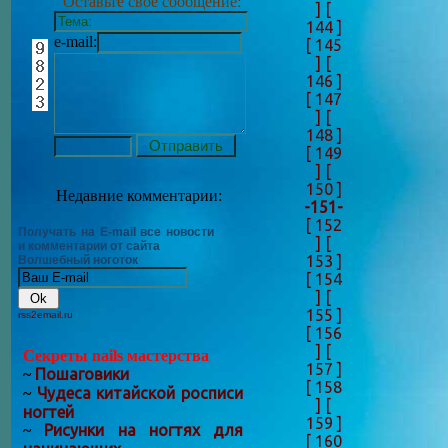
Оставьте своё сообщение:
]
[
144 ]
e-mail:
[ 145
]
[
146 ]
[ 147
]
[
148 ]
[ 149
]
[
150 ]
Недавние комментарии:
-151-
[ 152
Получать на E-mail все новости
]
[
и комментарии от сайта
153 ]
Волшебный ноготок
[ 154
]
[
155 ]
rss2email.ru
[ 156
]
[
Секреты nails мастерства
157 ]
Пошаговики
~
[ 158
Чудеса китайской росписи
~
]
[
ногтей
159 ]
Рисунки на ногтях для
~
[ 160