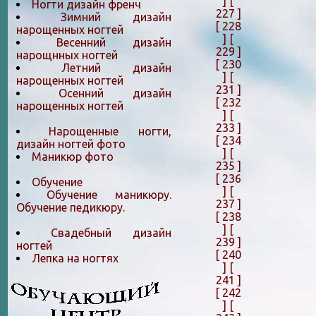
]
[
Ногти дизайн френч
227 ]
Зимний дизайн
[ 228
нарощенных ногтей
]
[
Весенний дизайн
229 ]
нарощнных ногтей
[ 230
Летний дизайн
]
[
нарощенных ногтей
231 ]
Осенний дизайн
[ 232
нарощенных ногтей
]
[
233 ]
Нарощенные ногти,
[ 234
дизайн ногтей фото
]
[
Маникюр фото
235 ]
[ 236
Обучение
]
[
Обучение маникюру.
237 ]
Обучение педикюру.
[ 238
]
[
Свадебный дизайн
239 ]
ногтей
[ 240
Лепка на ногтяx
]
[
241 ]
[ 242
]
[