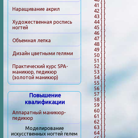
41 ]
[
Наращивание акрил
42 ]
[
43 ]
[
44 ]
[
Художественная роспись
45 ]
[
ногтей
46 ]
[
47 ]
[
Объемная лепка
48 ]
[
49 ]
[
Дизайн цветными гелями
50 ]
[
51 ]
[
52 ]
[
Практический курс SPA-
53 ]
[
маникюр, педикюр
54 ]
[
(золотой маникюр)
55 ]
[
56 ]
[
57 ]
[
Повышение
58 ]
[
квалификации
59 ]
[
60 ]
[
Аппаратный маникюр-
61 ]
[
педикюр
62 ]
[
63 ]
[
Моделирование
64 ]
[
искусственных ногтей гелем