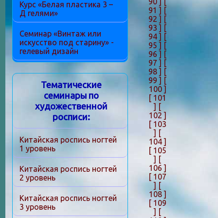
90 ]
[
Курс «Белая пластика 3 –
91 ]
[
Д гелями»
92 ]
[
93 ]
[
Семинар «Винтаж или
94 ]
[
искусство под старину» -
95 ]
[
гелевый дизайн
96 ]
[
97 ]
[
98 ]
[
99 ]
[
Тематические
100 ]
семинары по
[ 101
художественной
]
[
102 ]
росписи:
[ 103
]
[
Китайская роспись ногтей
104 ]
1 уровень
[ 105
]
[
106 ]
Китайская роспись ногтей
[ 107
2 уровень
]
[
108 ]
Китайская роспись ногтей
[ 109
3 уровень
]
[