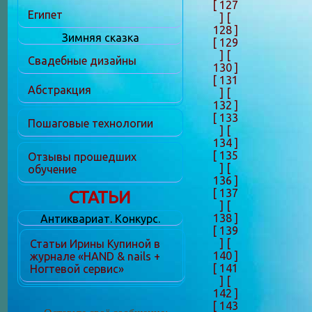
[ 127
Египет
]
[
128 ]
Зимняя сказка
[ 129
]
[
Свадебные дизайны
130 ]
[ 131
Абстракция
]
[
132 ]
[ 133
Пошаговые технологии
]
[
134 ]
[ 135
Отзывы прошедших
]
[
обучение
136 ]
[ 137
СТАТЬИ
]
[
138 ]
Антиквариат. Конкурс.
[ 139
]
[
Статьи Ирины Купиной в
140 ]
журнале «HAND & nails +
[ 141
Ногтевой сервис»
]
[
142 ]
[ 143