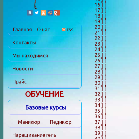
16 ]
[
17 ]
[
18 ]
[
19 ]
[
20 ]
[
Главная
О нас
rss
21 ]
[
22 ]
[
Контакты
23 ]
[
24 ]
[
25 ]
[
Мы находимся
26 ]
[
27 ]
[
Новости
28 ]
[
29 ]
[
Прайс
30 ]
[
31 ]
[
ОБУЧЕНИЕ
32 ]
[
33 ]
[
34 ]
[
Базовые курсы
35 ]
[
36 ]
[
37 ]
[
Маникюр
Педикюр
38 ]
[
39 ]
[
Наращивание гель
40 ]
[