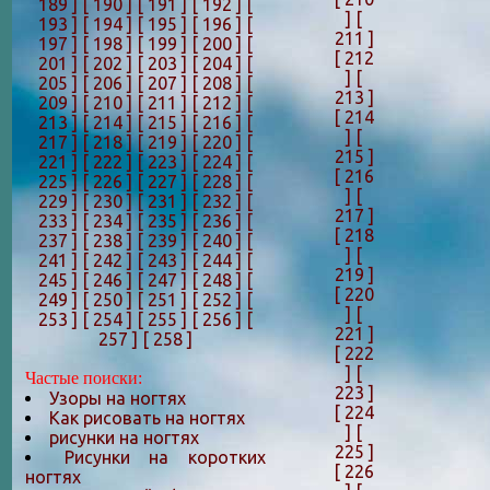
189 ]
[ 190 ]
[ 191 ]
[ 192 ]
[
]
[
193 ]
[ 194 ]
[ 195 ]
[ 196 ]
[
211 ]
197 ]
[ 198 ]
[ 199 ]
[ 200 ]
[
[ 212
201 ]
[ 202 ]
[ 203 ]
[ 204 ]
[
]
[
205 ]
[ 206 ]
[ 207 ]
[ 208 ]
[
213 ]
209 ]
[ 210 ]
[ 211 ]
[ 212 ]
[
[ 214
213 ]
[ 214 ]
[ 215 ]
[ 216 ]
[
]
[
217 ]
[ 218 ]
[ 219 ]
[ 220 ]
[
215 ]
221 ]
[ 222 ]
[ 223 ]
[ 224 ]
[
[ 216
225 ]
[ 226 ]
[ 227 ]
[ 228 ]
[
]
[
229 ]
[ 230 ]
[ 231 ]
[ 232 ]
[
217 ]
233 ]
[ 234 ]
[ 235 ]
[ 236 ]
[
[ 218
237 ]
[ 238 ]
[ 239 ]
[ 240 ]
[
]
[
241 ]
[ 242 ]
[ 243 ]
[ 244 ]
[
219 ]
245 ]
[ 246 ]
[ 247 ]
[ 248 ]
[
[ 220
249 ]
[ 250 ]
[ 251 ]
[ 252 ]
[
]
[
253 ]
[ 254 ]
[ 255 ]
[ 256 ]
[
221 ]
257 ]
[ 258 ]
[ 222
]
[
Частые поиски:
223 ]
Узоры на ногтях
[ 224
Как рисовать на ногтях
]
[
рисунки на ногтях
225 ]
Рисунки на коротких
[ 226
ногтях