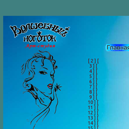
[ 2 ]
[
3 ]
[
4 ]
[
5 ]
[
6 ]
[
7 ]
[
8 ]
[
9 ]
[
10 ]
[
11 ]
[
12 ]
[
13 ]
[
14 ]
[
15 ]
[