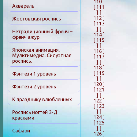
110 ]
Акварель
[ 111
]
[
112 ]
Жостовская роспись
[ 113
]
[
Нетрадиционный френч –
114 ]
френч ажур
[ 115
]
[
Японская анимация.
116 ]
Мультимедиа. Силуэтная
[ 117
роспись.
]
[
118 ]
[ 119
Фэнтези 1 уровень
]
[
120 ]
Фэнтези 2 уровень
[ 121
]
[
К празднику влюбленных
122 ]
[ 123
]
[
Роспись ногтей 3-Д
124 ]
красками
[ 125
]
[
Сафари
126 ]