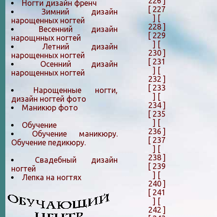
226 ]
Ногти дизайн френч
[ 227
Зимний дизайн
]
[
нарощенных ногтей
228 ]
Весенний дизайн
[ 229
нарощнных ногтей
]
[
Летний дизайн
230 ]
нарощенных ногтей
[ 231
Осенний дизайн
]
[
нарощенных ногтей
232 ]
[ 233
Нарощенные ногти,
]
[
дизайн ногтей фото
234 ]
Маникюр фото
[ 235
]
[
Обучение
236 ]
Обучение маникюру.
[ 237
Обучение педикюру.
]
[
238 ]
Свадебный дизайн
[ 239
ногтей
]
[
Лепка на ногтяx
240 ]
[ 241
]
[
242 ]