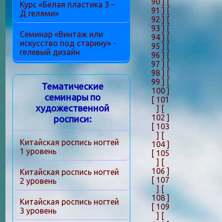
90 ]
[
Курс «Белая пластика 3 –
91 ]
[
Д гелями»
92 ]
[
93 ]
[
Семинар «Винтаж или
94 ]
[
искусство под старину» -
95 ]
[
гелевый дизайн
96 ]
[
97 ]
[
98 ]
[
99 ]
[
Тематические
100 ]
семинары по
[ 101
художественной
]
[
102 ]
росписи:
[ 103
]
[
Китайская роспись ногтей
104 ]
1 уровень
[ 105
]
[
106 ]
Китайская роспись ногтей
[ 107
2 уровень
]
[
108 ]
Китайская роспись ногтей
[ 109
3 уровень
]
[