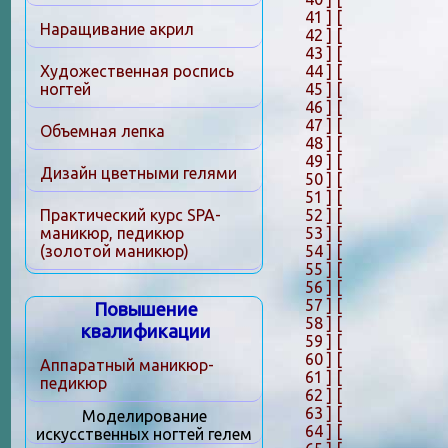
41 ]
[
Наращивание акрил
42 ]
[
43 ]
[
44 ]
[
Художественная роспись
45 ]
[
ногтей
46 ]
[
47 ]
[
Объемная лепка
48 ]
[
49 ]
[
Дизайн цветными гелями
50 ]
[
51 ]
[
52 ]
[
Практический курс SPA-
53 ]
[
маникюр, педикюр
54 ]
[
(золотой маникюр)
55 ]
[
56 ]
[
57 ]
[
Повышение
58 ]
[
квалификации
59 ]
[
60 ]
[
Аппаратный маникюр-
61 ]
[
педикюр
62 ]
[
63 ]
[
Моделирование
64 ]
[
искусственных ногтей гелем