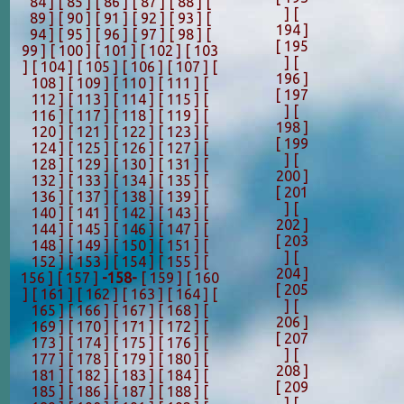
84 ]
[ 85 ]
[ 86 ]
[ 87 ]
[ 88 ]
[
]
[
89 ]
[ 90 ]
[ 91 ]
[ 92 ]
[ 93 ]
[
194 ]
94 ]
[ 95 ]
[ 96 ]
[ 97 ]
[ 98 ]
[
[ 195
99 ]
[ 100 ]
[ 101 ]
[ 102 ]
[ 103
]
[
]
[ 104 ]
[ 105 ]
[ 106 ]
[ 107 ]
[
196 ]
108 ]
[ 109 ]
[ 110 ]
[ 111 ]
[
[ 197
112 ]
[ 113 ]
[ 114 ]
[ 115 ]
[
]
[
116 ]
[ 117 ]
[ 118 ]
[ 119 ]
[
198 ]
120 ]
[ 121 ]
[ 122 ]
[ 123 ]
[
[ 199
124 ]
[ 125 ]
[ 126 ]
[ 127 ]
[
]
[
128 ]
[ 129 ]
[ 130 ]
[ 131 ]
[
200 ]
132 ]
[ 133 ]
[ 134 ]
[ 135 ]
[
[ 201
136 ]
[ 137 ]
[ 138 ]
[ 139 ]
[
]
[
140 ]
[ 141 ]
[ 142 ]
[ 143 ]
[
202 ]
144 ]
[ 145 ]
[ 146 ]
[ 147 ]
[
[ 203
148 ]
[ 149 ]
[ 150 ]
[ 151 ]
[
]
[
152 ]
[ 153 ]
[ 154 ]
[ 155 ]
[
204 ]
156 ]
[ 157 ]
-158-
[ 159 ]
[ 160
[ 205
]
[ 161 ]
[ 162 ]
[ 163 ]
[ 164 ]
[
]
[
165 ]
[ 166 ]
[ 167 ]
[ 168 ]
[
206 ]
169 ]
[ 170 ]
[ 171 ]
[ 172 ]
[
[ 207
173 ]
[ 174 ]
[ 175 ]
[ 176 ]
[
]
[
177 ]
[ 178 ]
[ 179 ]
[ 180 ]
[
208 ]
181 ]
[ 182 ]
[ 183 ]
[ 184 ]
[
[ 209
185 ]
[ 186 ]
[ 187 ]
[ 188 ]
[
]
[