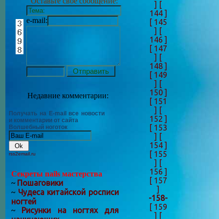
Оставьте своё сообщение:
]
[
144 ]
e-mail:
[ 145
]
[
146 ]
[ 147
]
[
148 ]
[ 149
]
[
150 ]
Недавние комментарии:
[ 151
]
[
Получать на E-mail все новости
152 ]
и комментарии от сайта
[ 153
Волшебный ноготок
]
[
154 ]
[ 155
rss2email.ru
]
[
156 ]
Секреты nails мастерства
[ 157
Пошаговики
~
]
Чудеса китайской росписи
~
-158-
ногтей
[ 159
Рисунки на ногтях для
~
]
[