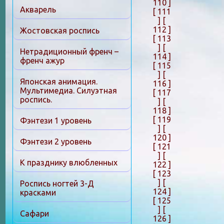
110 ]
Акварель
[ 111
]
[
112 ]
Жостовская роспись
[ 113
]
[
Нетрадиционный френч –
114 ]
френч ажур
[ 115
]
[
Японская анимация.
116 ]
Мультимедиа. Силуэтная
[ 117
роспись.
]
[
118 ]
[ 119
Фэнтези 1 уровень
]
[
120 ]
Фэнтези 2 уровень
[ 121
]
[
К празднику влюбленных
122 ]
[ 123
]
[
Роспись ногтей 3-Д
124 ]
красками
[ 125
]
[
Сафари
126 ]