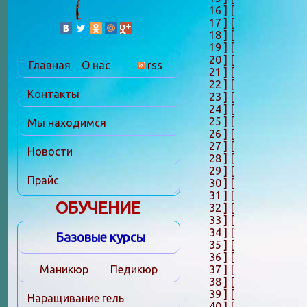
16 ]
[
17 ]
[
18 ]
[
19 ]
[
20 ]
[
Главная
О нас
rss
21 ]
[
22 ]
[
Контакты
23 ]
[
24 ]
[
25 ]
[
Мы находимся
26 ]
[
27 ]
[
Новости
28 ]
[
29 ]
[
Прайс
30 ]
[
31 ]
[
ОБУЧЕНИЕ
32 ]
[
33 ]
[
34 ]
[
Базовые курсы
35 ]
[
36 ]
[
37 ]
[
Маникюр
Педикюр
38 ]
[
39 ]
[
Наращивание гель
40 ]
[