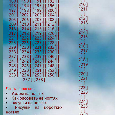
189 ]
[ 190 ]
[ 191 ]
[ 192 ]
[
210 ]
193 ]
[ 194 ]
[ 195 ]
[ 196 ]
[
[ 211
197 ]
[ 198 ]
[ 199 ]
[ 200 ]
[
]
[
201 ]
[ 202 ]
[ 203 ]
[ 204 ]
[
212 ]
205 ]
[ 206 ]
[ 207 ]
[ 208 ]
[
[ 213
209 ]
[ 210 ]
[ 211 ]
[ 212 ]
[
]
[
213 ]
[ 214 ]
[ 215 ]
[ 216 ]
[
214 ]
217 ]
[ 218 ]
[ 219 ]
[ 220 ]
[
[ 215
221 ]
[ 222 ]
[ 223 ]
[ 224 ]
[
]
[
225 ]
[ 226 ]
[ 227 ]
[ 228 ]
[
216 ]
229 ]
[ 230 ]
[ 231 ]
[ 232 ]
[
[ 217
233 ]
[ 234 ]
[ 235 ]
[ 236 ]
[
]
[
237 ]
[ 238 ]
[ 239 ]
[ 240 ]
[
218 ]
241 ]
[ 242 ]
[ 243 ]
[ 244 ]
[
[ 219
245 ]
[ 246 ]
[ 247 ]
[ 248 ]
[
]
[
249 ]
[ 250 ]
[ 251 ]
[ 252 ]
[
220 ]
253 ]
[ 254 ]
[ 255 ]
[ 256 ]
[
[ 221
257 ]
[ 258 ]
]
[
222 ]
Частые поиски:
[ 223
Узоры на ногтях
]
[
Как рисовать на ногтях
224 ]
рисунки на ногтях
[ 225
Рисунки на коротких
]
[
ногтях