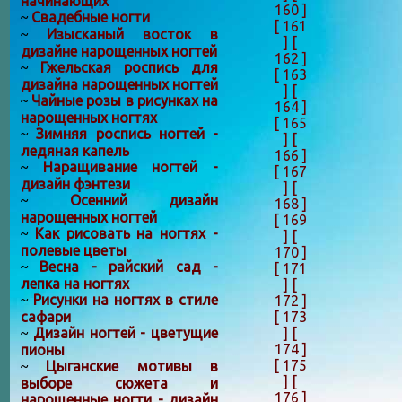
начинающих
160 ]
Свадебные ногти
~
[ 161
Изысканый восток в
~
]
[
дизайне нарощенных ногтей
162 ]
Гжельская роспись для
~
[ 163
дизайна нарощенных ногтей
]
[
Чайные розы в рисунках на
~
164 ]
нарощенных ногтях
[ 165
Зимняя роспись ногтей -
~
]
[
ледяная капель
166 ]
Наращивание ногтей -
~
[ 167
дизайн фэнтези
]
[
Осенний дизайн
~
168 ]
нарощенных ногтей
[ 169
Как рисовать на ногтях -
~
]
[
полевые цветы
170 ]
Весна - райский сад -
~
[ 171
лепка на ногтях
]
[
Рисунки на ногтях в стиле
172 ]
~
[ 173
сафари
]
[
Дизайн ногтей - цветущие
~
174 ]
пионы
[ 175
Цыганские мотивы в
~
]
[
выборе сюжета и
176 ]
нарощенные ногти - дизайн