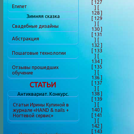
[ 127
Египет
]
[
128 ]
Зимняя сказка
[ 129
]
[
Свадебные дизайны
130 ]
[ 131
Абстракция
]
[
132 ]
[ 133
Пошаговые технологии
]
[
134 ]
[ 135
Отзывы прошедших
]
[
обучение
136 ]
[ 137
СТАТЬИ
]
[
138 ]
Антиквариат. Конкурс.
[ 139
]
[
Статьи Ирины Купиной в
140 ]
журнале «HAND & nails +
[ 141
Ногтевой сервис»
]
[
142 ]
[ 143