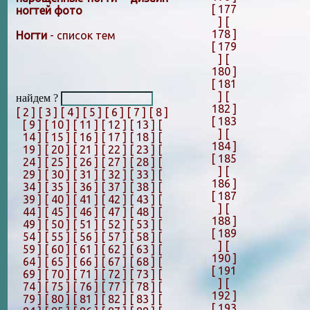
[ 177
ногтей фото
]
[
178 ]
Ногти
- список тем
[ 179
]
[
180 ]
[ 181
]
[
найдем ?
182 ]
[ 2 ]
[ 3 ]
[ 4 ]
[ 5 ]
[ 6 ]
[ 7 ]
[ 8 ]
[ 183
[ 9 ]
[ 10 ]
[ 11 ]
[ 12 ]
[ 13 ]
[
]
[
14 ]
[ 15 ]
[ 16 ]
[ 17 ]
[ 18 ]
[
184 ]
19 ]
[ 20 ]
[ 21 ]
[ 22 ]
[ 23 ]
[
[ 185
24 ]
[ 25 ]
[ 26 ]
[ 27 ]
[ 28 ]
[
]
[
29 ]
[ 30 ]
[ 31 ]
[ 32 ]
[ 33 ]
[
186 ]
34 ]
[ 35 ]
[ 36 ]
[ 37 ]
[ 38 ]
[
[ 187
39 ]
[ 40 ]
[ 41 ]
[ 42 ]
[ 43 ]
[
]
[
44 ]
[ 45 ]
[ 46 ]
[ 47 ]
[ 48 ]
[
188 ]
49 ]
[ 50 ]
[ 51 ]
[ 52 ]
[ 53 ]
[
[ 189
54 ]
[ 55 ]
[ 56 ]
[ 57 ]
[ 58 ]
[
]
[
59 ]
[ 60 ]
[ 61 ]
[ 62 ]
[ 63 ]
[
190 ]
64 ]
[ 65 ]
[ 66 ]
[ 67 ]
[ 68 ]
[
[ 191
69 ]
[ 70 ]
[ 71 ]
[ 72 ]
[ 73 ]
[
]
[
74 ]
[ 75 ]
[ 76 ]
[ 77 ]
[ 78 ]
[
192 ]
79 ]
[ 80 ]
[ 81 ]
[ 82 ]
[ 83 ]
[
[ 193