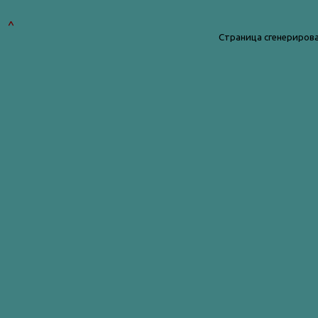
^
Страница сгенерирова