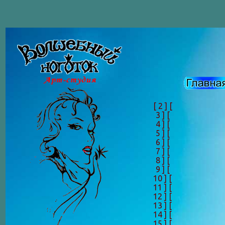
[ 2 ]
[
3 ]
[
4 ]
[
5 ]
[
6 ]
[
7 ]
[
8 ]
[
9 ]
[
10 ]
[
11 ]
[
12 ]
[
13 ]
[
14 ]
[
15 ]
[