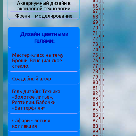
65 ]
[
Аквариумный дизайн в
66 ]
[
акриловой технологии
67 ]
[
Френч – моделирование
68 ]
[
69 ]
[
70 ]
[
71 ]
[
Дизайн цветными
72 ]
[
гелями:
73 ]
[
74 ]
[
75 ]
[
Мастер-класс на тему:
76 ]
[
Броши. Венецианское
77 ]
[
стекло.
78 ]
[
79 ]
[
Свадебный ажур
80 ]
[
81 ]
[
Гель дизайн: Техника
82 ]
[
«Золотое литьё»,
83 ]
[
Рептилии. Бабочки
84 ]
[
«Баттерфляй»
85 ]
[
86 ]
[
87 ]
[
Сафари - летняя
88 ]
[
коллекция
89 ]
[