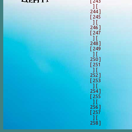
[ 243
]
[
244 ]
[ 245
]
[
246 ]
[ 247
]
[
248 ]
[ 249
]
[
250 ]
[ 251
]
[
252 ]
[ 253
]
[
254 ]
[ 255
]
[
256 ]
[ 257
]
[
258 ]