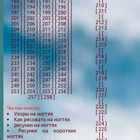
189 ]
[ 190 ]
[ 191 ]
[ 192 ]
[
210 ]
193 ]
[ 194 ]
[ 195 ]
[ 196 ]
[
[ 211
197 ]
[ 198 ]
[ 199 ]
[ 200 ]
[
]
[
201 ]
[ 202 ]
[ 203 ]
[ 204 ]
[
212 ]
205 ]
[ 206 ]
[ 207 ]
[ 208 ]
[
[ 213
209 ]
[ 210 ]
[ 211 ]
[ 212 ]
[
]
[
213 ]
[ 214 ]
[ 215 ]
[ 216 ]
[
214 ]
217 ]
[ 218 ]
[ 219 ]
[ 220 ]
[
[ 215
221 ]
[ 222 ]
[ 223 ]
[ 224 ]
[
]
[
225 ]
[ 226 ]
[ 227 ]
[ 228 ]
[
216 ]
229 ]
[ 230 ]
[ 231 ]
[ 232 ]
[
[ 217
233 ]
[ 234 ]
[ 235 ]
[ 236 ]
[
]
[
237 ]
[ 238 ]
[ 239 ]
[ 240 ]
[
218 ]
241 ]
[ 242 ]
[ 243 ]
[ 244 ]
[
[ 219
245 ]
[ 246 ]
[ 247 ]
[ 248 ]
[
]
[
249 ]
[ 250 ]
[ 251 ]
[ 252 ]
[
220 ]
253 ]
[ 254 ]
[ 255 ]
[ 256 ]
[
[ 221
257 ]
[ 258 ]
]
[
222 ]
Частые поиски:
[ 223
Узоры на ногтях
]
[
Как рисовать на ногтях
224 ]
рисунки на ногтях
[ 225
Рисунки на коротких
]
[
ногтях