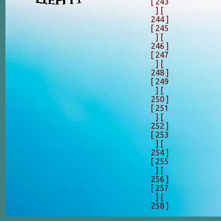
[ 243
]
[
244 ]
[ 245
]
[
246 ]
[ 247
]
[
248 ]
[ 249
]
[
250 ]
[ 251
]
[
252 ]
[ 253
]
[
254 ]
[ 255
]
[
256 ]
[ 257
]
[
258 ]