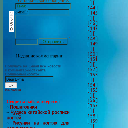
Оставьте своё сообщение:
]
[
144 ]
e-mail:
[ 145
]
[
146 ]
[ 147
]
[
148 ]
[ 149
]
[
150 ]
Недавние комментарии:
[ 151
]
[
Получать на E-mail все новости
152 ]
и комментарии от сайта
[ 153
Волшебный ноготок
]
[
154 ]
[ 155
rss2email.ru
]
[
156 ]
Секреты nails мастерства
[ 157
Пошаговики
~
]
[
Чудеса китайской росписи
~
158 ]
ногтей
[ 159
Рисунки на ногтях для
~
]
[