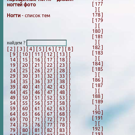
[ 177
ногтей фото
]
[
178 ]
Ногти
- список тем
[ 179
]
[
180 ]
[ 181
]
[
найдем ?
182 ]
[ 2 ]
[ 3 ]
[ 4 ]
[ 5 ]
[ 6 ]
[ 7 ]
[ 8 ]
[ 183
[ 9 ]
[ 10 ]
[ 11 ]
[ 12 ]
[ 13 ]
[
]
[
14 ]
[ 15 ]
[ 16 ]
[ 17 ]
[ 18 ]
[
184 ]
19 ]
[ 20 ]
[ 21 ]
[ 22 ]
[ 23 ]
[
[ 185
24 ]
[ 25 ]
[ 26 ]
[ 27 ]
[ 28 ]
[
]
[
29 ]
[ 30 ]
[ 31 ]
[ 32 ]
[ 33 ]
[
186 ]
34 ]
[ 35 ]
[ 36 ]
[ 37 ]
[ 38 ]
[
[ 187
39 ]
[ 40 ]
[ 41 ]
[ 42 ]
[ 43 ]
[
]
[
44 ]
[ 45 ]
[ 46 ]
[ 47 ]
[ 48 ]
[
188 ]
49 ]
[ 50 ]
[ 51 ]
[ 52 ]
[ 53 ]
[
[ 189
54 ]
[ 55 ]
[ 56 ]
[ 57 ]
[ 58 ]
[
]
[
59 ]
[ 60 ]
[ 61 ]
[ 62 ]
[ 63 ]
[
190 ]
64 ]
[ 65 ]
[ 66 ]
[ 67 ]
[ 68 ]
[
[ 191
69 ]
[ 70 ]
[ 71 ]
[ 72 ]
[ 73 ]
[
]
[
74 ]
[ 75 ]
[ 76 ]
[ 77 ]
[ 78 ]
[
192 ]
79 ]
[ 80 ]
[ 81 ]
[ 82 ]
[ 83 ]
[
[ 193