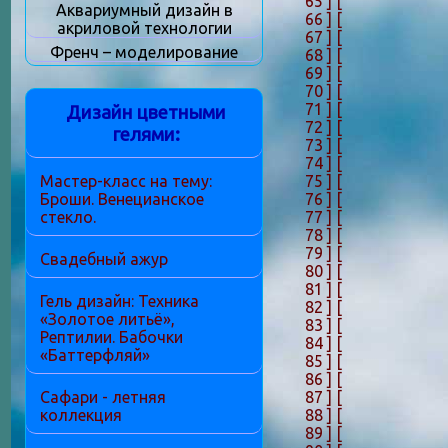
65 ]
[
Аквариумный дизайн в
66 ]
[
акриловой технологии
67 ]
[
Френч – моделирование
68 ]
[
69 ]
[
70 ]
[
71 ]
[
Дизайн цветными
72 ]
[
гелями:
73 ]
[
74 ]
[
75 ]
[
Мастер-класс на тему:
76 ]
[
Броши. Венецианское
77 ]
[
стекло.
78 ]
[
79 ]
[
Свадебный ажур
80 ]
[
81 ]
[
Гель дизайн: Техника
82 ]
[
«Золотое литьё»,
83 ]
[
Рептилии. Бабочки
84 ]
[
«Баттерфляй»
85 ]
[
86 ]
[
87 ]
[
Сафари - летняя
88 ]
[
коллекция
89 ]
[