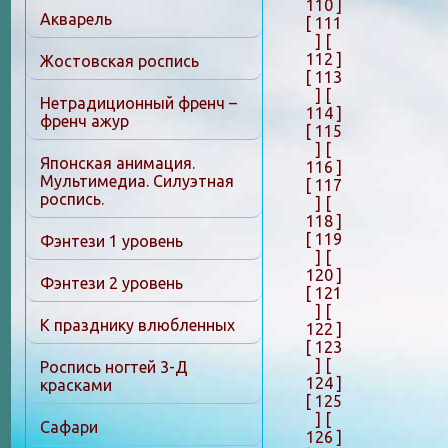
110 ]
Акварель
[ 111
]
[
112 ]
Жостовская роспись
[ 113
]
[
Нетрадиционный френч –
114 ]
френч ажур
[ 115
]
[
Японская анимация.
116 ]
Мультимедиа. Силуэтная
[ 117
роспись.
]
[
118 ]
[ 119
Фэнтези 1 уровень
]
[
120 ]
Фэнтези 2 уровень
[ 121
]
[
К празднику влюбленных
122 ]
[ 123
]
[
Роспись ногтей 3-Д
124 ]
красками
[ 125
]
[
Сафари
126 ]