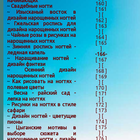
начинающих
160 ]
Свадебные ногти
~
[ 161
Изысканый восток в
~
]
[
дизайне нарощенных ногтей
162 ]
Гжельская роспись для
~
[ 163
дизайна нарощенных ногтей
]
[
Чайные розы в рисунках на
~
164 ]
нарощенных ногтях
[ 165
Зимняя роспись ногтей -
~
]
ледяная капель
-166-
Наращивание ногтей -
~
[ 167
дизайн фэнтези
]
[
Осенний дизайн
~
168 ]
нарощенных ногтей
[ 169
Как рисовать на ногтях -
~
]
[
полевые цветы
170 ]
Весна - райский сад -
~
[ 171
лепка на ногтях
]
[
Рисунки на ногтях в стиле
172 ]
~
[ 173
сафари
]
[
Дизайн ногтей - цветущие
~
174 ]
пионы
[ 175
Цыганские мотивы в
~
]
[
выборе сюжета и
176 ]
нарощенные ногти - дизайн