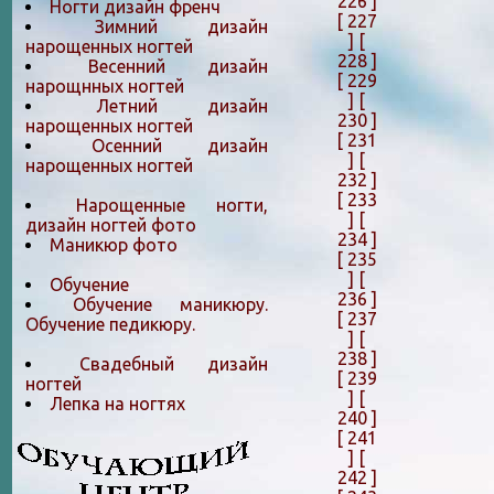
226 ]
Ногти дизайн френч
[ 227
Зимний дизайн
]
[
нарощенных ногтей
228 ]
Весенний дизайн
[ 229
нарощнных ногтей
]
[
Летний дизайн
230 ]
нарощенных ногтей
[ 231
Осенний дизайн
]
[
нарощенных ногтей
232 ]
[ 233
Нарощенные ногти,
]
[
дизайн ногтей фото
234 ]
Маникюр фото
[ 235
]
[
Обучение
236 ]
Обучение маникюру.
[ 237
Обучение педикюру.
]
[
238 ]
Свадебный дизайн
[ 239
ногтей
]
[
Лепка на ногтяx
240 ]
[ 241
]
[
242 ]