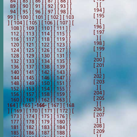
84 ]
[ 85 ]
[ 86 ]
[ 87 ]
[ 88 ]
[
]
[
89 ]
[ 90 ]
[ 91 ]
[ 92 ]
[ 93 ]
[
194 ]
94 ]
[ 95 ]
[ 96 ]
[ 97 ]
[ 98 ]
[
[ 195
99 ]
[ 100 ]
[ 101 ]
[ 102 ]
[ 103
]
[
]
[ 104 ]
[ 105 ]
[ 106 ]
[ 107 ]
[
196 ]
108 ]
[ 109 ]
[ 110 ]
[ 111 ]
[
[ 197
112 ]
[ 113 ]
[ 114 ]
[ 115 ]
[
]
[
116 ]
[ 117 ]
[ 118 ]
[ 119 ]
[
198 ]
120 ]
[ 121 ]
[ 122 ]
[ 123 ]
[
[ 199
124 ]
[ 125 ]
[ 126 ]
[ 127 ]
[
]
[
128 ]
[ 129 ]
[ 130 ]
[ 131 ]
[
200 ]
132 ]
[ 133 ]
[ 134 ]
[ 135 ]
[
[ 201
136 ]
[ 137 ]
[ 138 ]
[ 139 ]
[
]
[
140 ]
[ 141 ]
[ 142 ]
[ 143 ]
[
202 ]
144 ]
[ 145 ]
[ 146 ]
[ 147 ]
[
[ 203
148 ]
[ 149 ]
[ 150 ]
[ 151 ]
[
]
[
152 ]
[ 153 ]
[ 154 ]
[ 155 ]
[
204 ]
156 ]
[ 157 ]
[ 158 ]
[ 159 ]
[
[ 205
160 ]
[ 161 ]
[ 162 ]
[ 163 ]
[
]
[
164 ]
[ 165 ]
-166-
[ 167 ]
[ 168
206 ]
]
[ 169 ]
[ 170 ]
[ 171 ]
[ 172 ]
[
[ 207
173 ]
[ 174 ]
[ 175 ]
[ 176 ]
[
]
[
177 ]
[ 178 ]
[ 179 ]
[ 180 ]
[
208 ]
181 ]
[ 182 ]
[ 183 ]
[ 184 ]
[
[ 209
185 ]
[ 186 ]
[ 187 ]
[ 188 ]
[
]
[