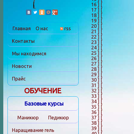
16 ]
[
17 ]
[
18 ]
[
19 ]
[
20 ]
[
Главная
О нас
rss
21 ]
[
22 ]
[
Контакты
23 ]
[
24 ]
[
25 ]
[
Мы находимся
26 ]
[
27 ]
[
Новости
28 ]
[
29 ]
[
Прайс
30 ]
[
31 ]
[
ОБУЧЕНИЕ
32 ]
[
33 ]
[
34 ]
[
Базовые курсы
35 ]
[
36 ]
[
37 ]
[
Маникюр
Педикюр
38 ]
[
39 ]
[
Наращивание гель
40 ]
[