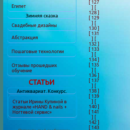
[ 127
Египет
]
[
128 ]
Зимняя сказка
[ 129
]
[
Свадебные дизайны
130 ]
[ 131
Абстракция
]
[
132 ]
[ 133
Пошаговые технологии
]
[
134 ]
[ 135
Отзывы прошедших
]
[
обучение
136 ]
[ 137
СТАТЬИ
]
[
138 ]
Антиквариат. Конкурс.
[ 139
]
[
Статьи Ирины Купиной в
140 ]
журнале «HAND & nails +
[ 141
Ногтевой сервис»
]
[
142 ]
[ 143