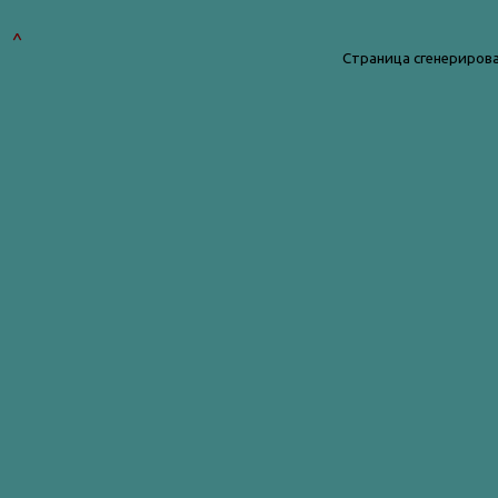
^
Страница сгенерирова