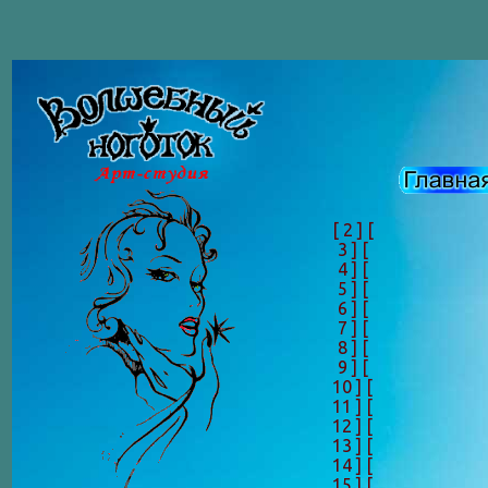
[ 2 ]
[
3 ]
[
4 ]
[
5 ]
[
6 ]
[
7 ]
[
8 ]
[
9 ]
[
10 ]
[
11 ]
[
12 ]
[
13 ]
[
14 ]
[
15 ]
[