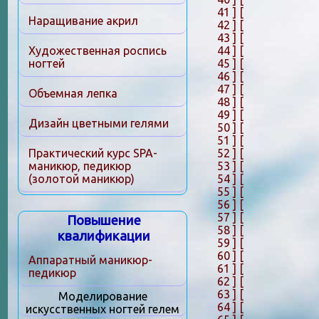
41 ]
[
Наращивание акрил
42 ]
[
43 ]
[
44 ]
[
Художественная роспись
45 ]
[
ногтей
46 ]
[
47 ]
[
Объемная лепка
48 ]
[
49 ]
[
Дизайн цветными гелями
50 ]
[
51 ]
[
52 ]
[
Практический курс SPA-
53 ]
[
маникюр, педикюр
54 ]
[
(золотой маникюр)
55 ]
[
56 ]
[
57 ]
[
Повышение
58 ]
[
квалификации
59 ]
[
60 ]
[
Аппаратный маникюр-
61 ]
[
педикюр
62 ]
[
63 ]
[
Моделирование
64 ]
[
искусственных ногтей гелем