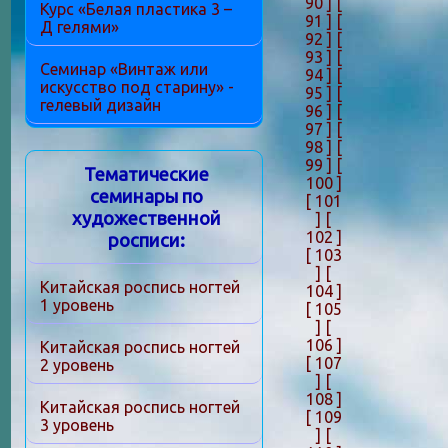
90 ]
[
Курс «Белая пластика 3 –
91 ]
[
Д гелями»
92 ]
[
93 ]
[
Семинар «Винтаж или
94 ]
[
искусство под старину» -
95 ]
[
гелевый дизайн
96 ]
[
97 ]
[
98 ]
[
99 ]
[
Тематические
100 ]
семинары по
[ 101
художественной
]
[
102 ]
росписи:
[ 103
]
[
Китайская роспись ногтей
104 ]
1 уровень
[ 105
]
[
106 ]
Китайская роспись ногтей
[ 107
2 уровень
]
[
108 ]
Китайская роспись ногтей
[ 109
3 уровень
]
[