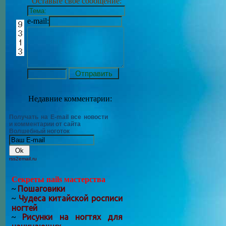
Оставьте своё сообщение:
e-mail:
Недавние комментарии:
Получать на E-mail все новости
и комментарии от сайта
Волшебный ноготок
rss2email.ru
Секреты nails мастерства
Пошаговики
~
Чудеса китайской росписи
~
ногтей
Рисунки на ногтях для
~