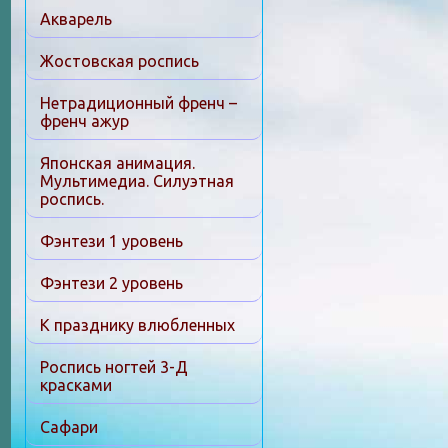
Акварель
Жостовская роспись
Нетрадиционный френч –
френч ажур
Японская анимация.
Мультимедиа. Силуэтная
роспись.
Фэнтези 1 уровень
Фэнтези 2 уровень
К празднику влюбленных
Роспись ногтей 3-Д
красками
Сафари