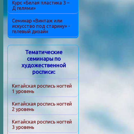
Курс «Белая пластика 3 –
Д гелями»
Семинар «Винтаж или
искусство под старину» -
гелевый дизайн
Тематические
семинары по
художественной
росписи:
Китайская роспись ногтей
1 уровень
Китайская роспись ногтей
2 уровень
Китайская роспись ногтей
3 уровень