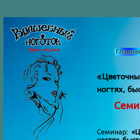
«Цветочн
ногтях, бы
Семи
Семинар:
«Ц
ногтях, быст