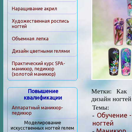
Наращивание акрил
Художественная роспись
ногтей
Объемная лепка
Дизайн цветными гелями
Практический курс SPA-
маникюр, педикюр
(золотой маникюр)
Метки: Как 
Повышение
квалификации
дизайн ногтей
Темы:
Аппаратный маникюр-
педикюр
Обучение -
-
ногтей
Моделирование
искусственных ногтей гелем
Маникюр
-