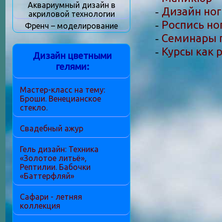
Аквариумный дизайн в
Дизайн ног
-
акриловой технологии
Роспись но
-
Френч – моделирование
Семинары п
-
Курсы как 
-
Дизайн цветными
гелями:
Мастер-класс на тему:
Броши. Венецианское
стекло.
Свадебный ажур
Гель дизайн: Техника
«Золотое литьё»,
Рептилии. Бабочки
«Баттерфляй»
Сафари - летняя
коллекция