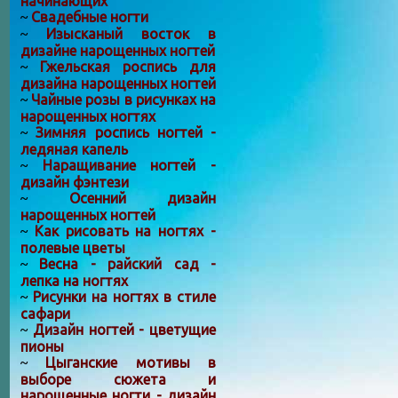
начинающих
Свадебные ногти
~
Изысканый восток в
~
дизайне нарощенных ногтей
Гжельская роспись для
~
дизайна нарощенных ногтей
Чайные розы в рисунках на
~
нарощенных ногтях
Зимняя роспись ногтей -
~
ледяная капель
Наращивание ногтей -
~
дизайн фэнтези
Осенний дизайн
~
нарощенных ногтей
Как рисовать на ногтях -
~
полевые цветы
Весна - райский сад -
~
лепка на ногтях
Рисунки на ногтях в стиле
~
сафари
Дизайн ногтей - цветущие
~
пионы
Цыганские мотивы в
~
выборе сюжета и
нарощенные ногти - дизайн