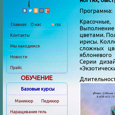
Программа:
Красочные,
Главная
О нас
rss
Выполнение
цветами. По
Контакты
ирисы. Колл
Мы находимся
сложных цве
яблоневого
Новости
Серии дизай
«Экзотически
Прайс
ОБУЧЕНИЕ
Длительность
Базовые курсы
Маникюр
Педикюр
Наращивание гель