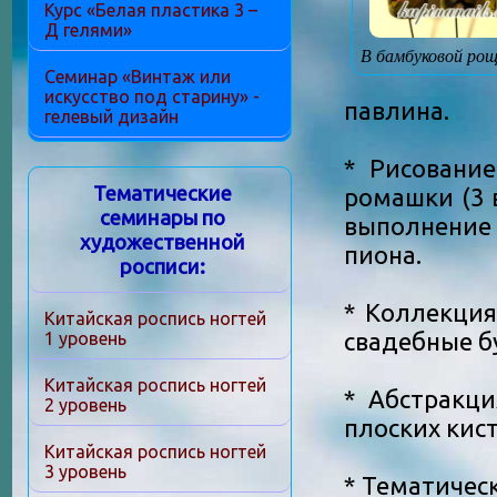
Курс «Белая пластика 3 –
Д гелями»
В бамбуковой рощ
Семинар «Винтаж или
искусство под старину» -
павлина.
гелевый дизайн
* Рисование
Тематические
ромашки (3 
семинары по
выполнение 
художественной
пиона.
росписи:
* Коллекция
Китайская роспись ногтей
свадебные б
1 уровень
Китайская роспись ногтей
* Абстракци
2 уровень
плоских кис
Китайская роспись ногтей
3 уровень
* Тематичес