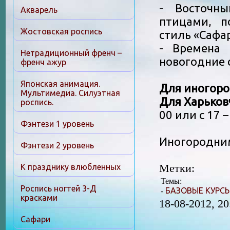
- Восточны
Акварель
птицами, п
Жостовская роспись
стиль «Сафа
- Времена 
Нетрадиционный френч –
новогодние 
френч ажур
Японская анимация.
Для иногор
Мультимедиа. Силуэтная
Для Харьков
роспись.
00 или с 17 –
Фэнтези 1 уровень
Иногородним
Фэнтези 2 уровень
Метки:
К празднику влюбленных
Темы:
Роспись ногтей 3-Д
БАЗОВЫЕ КУРС
-
красками
18-08-2012, 20
Сафари