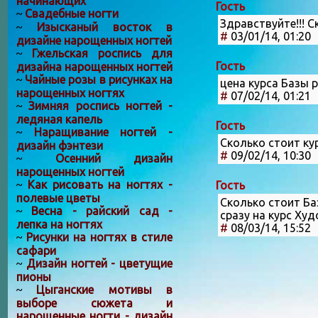
начинающих
Гость
Свадебные ногти
~
Здравствуйте!!! 
Изысканый восток в
~
#
03/01/14, 01:20
дизайне нарощенных ногтей
Гжельская роспись для
~
Гость
дизайна нарощенных ногтей
Чайные розы в рисунках на
~
цена курса Базы 
нарощенных ногтях
#
07/02/14, 01:21
Зимняя роспись ногтей -
~
ледяная капель
Гость
Наращивание ногтей -
~
Сколько стоит ку
дизайн фэнтези
#
09/02/14, 10:30
Осенний дизайн
~
нарощенных ногтей
Как рисовать на ногтях -
Гость
~
полевые цветы
Сколько стоит Ба
Весна - райский сад -
~
сразу на курс Ху
лепка на ногтях
#
08/03/14, 15:52
Рисунки на ногтях в стиле
~
сафари
Дизайн ногтей - цветущие
~
пионы
Цыганские мотивы в
~
выборе сюжета и
нарощенные ногти - дизайн