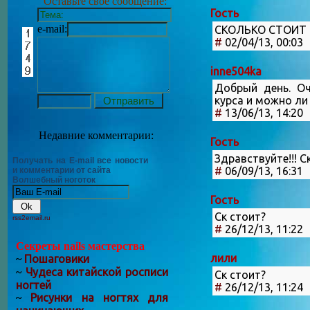
Оставьте своё сообщение:
Гость
e-mail:
СКОЛЬКО СТОИТ 
#
02/04/13, 00:03
inne504ka
Добрый день. Оч
курса и можно ли 
#
13/06/13, 14:20
Недавние комментарии:
Гость
Здравствуйте!!! 
Получать на E-mail все новости
#
06/09/13, 16:31
и комментарии от сайта
Волшебный ноготок
Гость
Ск стоит?
rss2email.ru
#
26/12/13, 11:22
Секреты nails мастерства
лили
Пошаговики
~
Чудеса китайской росписи
~
Ск стоит?
ногтей
#
26/12/13, 11:24
Рисунки на ногтях для
~