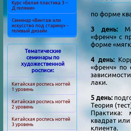
Курс «Белая пластика 3 –
Д гелями»
по форме кв
Семинар «Винтаж или
искусство под старину» -
3 день:
Мод
гелевый дизайн
«френч» с 
форме «мягк
Тематические
семинары по
4 день:
Корр
художественной
«френч» по 
росписи:
зависимости
лаки.
Китайская роспись ногтей
1 уровень
5 день:
подго
Китайская роспись ногтей
Теория (тест
2 уровень
Практика:
Китайская роспись ногтей
квадрат или 
3 уровень
клиента.