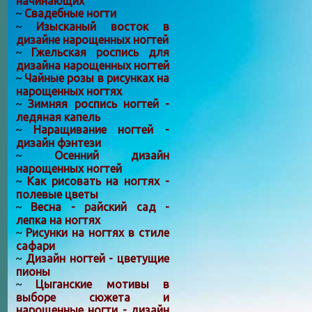
начинающих
Свадебные ногти
~
Изысканый восток в
~
дизайне нарощенных ногтей
Гжельская роспись для
~
дизайна нарощенных ногтей
Чайные розы в рисунках на
~
нарощенных ногтях
Зимняя роспись ногтей -
~
ледяная капель
Наращивание ногтей -
~
дизайн фэнтези
Осенний дизайн
~
нарощенных ногтей
Как рисовать на ногтях -
~
полевые цветы
Весна - райский сад -
~
лепка на ногтях
Рисунки на ногтях в стиле
~
сафари
Дизайн ногтей - цветущие
~
пионы
Цыганские мотивы в
~
выборе сюжета и
нарощенные ногти - дизайн