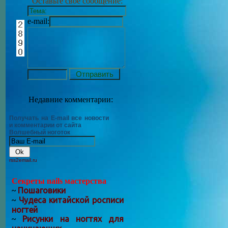
Оставьте своё сообщение:
e-mail:
Недавние комментарии:
Получать на E-mail все новости
и комментарии от сайта
Волшебный ноготок
rss2email.ru
Секреты nails мастерства
Пошаговики
~
Чудеса китайской росписи
~
ногтей
Рисунки на ногтях для
~