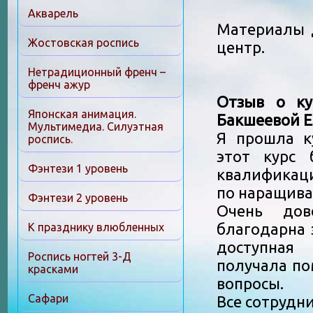
Акварель
Материалы 
Жостовская роспись
центр.
Нетрадиционный френч –
френч ажур
Отзыв о ку
Японская анимация.
Бакшеевой Е
Мультимедиа. Силуэтная
Я прошла к
роспись.
этот курс
Фэнтези 1 уровень
квалификаци
по наращива
Фэнтези 2 уровень
Очень дов
благодарна 
К празднику влюбленных
доступная
Роспись ногтей 3-Д
получала по
красками
вопросы.
Сафари
Все сотрудн