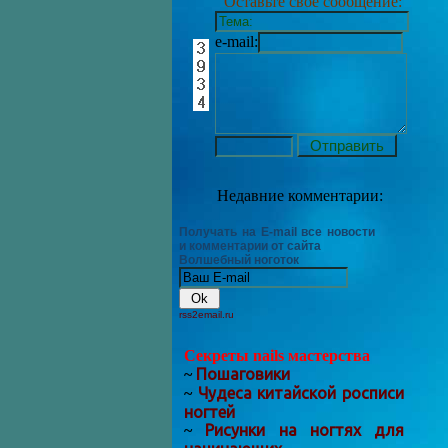
Оставьте своё сообщение:
e-mail:
Недавние комментарии:
Получать на E-mail все новости
и комментарии от сайта
Волшебный ноготок
rss2email.ru
Секреты nails мастерства
Пошаговики
~
Чудеса китайской росписи
~
ногтей
Рисунки на ногтях для
~