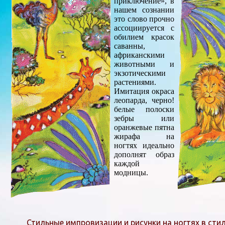
приключение», в
нашем сознании
это слово прочно
ассоциируется с
обилием красок
саванны,
африканскими
животными и
экзотическими
растениями.
Имитация окраса
леопарда, черно!
белые полоски
зебры или
оранжевые пятна
жирафа на
ногтях идеально
дополнят образ
каждой
модницы.
Стильные импровизации и рисунки на ногтях в стил