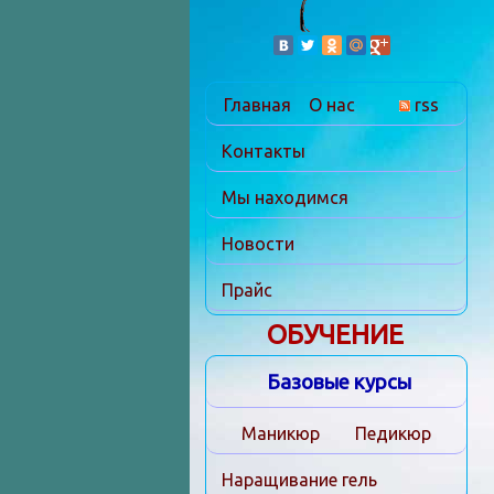
Главная
О нас
rss
Контакты
Мы находимся
Новости
Прайс
ОБУЧЕНИЕ
Базовые курсы
Маникюр
Педикюр
Наращивание гель