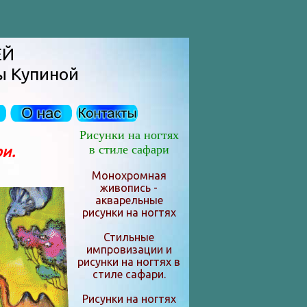
ЕЙ
ы Купиной
Рисунки на ногтях
ри.
в стиле сафари
Монохромная
живопись -
акварельные
рисунки на ногтях
Стильные
импровизации и
рисунки на ногтях в
стиле сафари.
Рисунки на ногтях