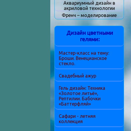
Аквариумный дизайн в
акриловой технологии
Френч – моделирование
Дизайн цветными
гелями:
Мастер-класс на тему:
Броши. Венецианское
стекло.
Свадебный ажур
Гель дизайн: Техника
«Золотое литьё»,
Рептилии. Бабочки
«Баттерфляй»
Сафари - летняя
коллекция