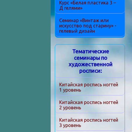
Курс «Белая пластика 3 –
Д гелями»
Семинар «Винтаж или
искусство под старину» -
гелевый дизайн
Тематические
семинары по
художественной
росписи:
Китайская роспись ногтей
1 уровень
Китайская роспись ногтей
2 уровень
Китайская роспись ногтей
3 уровень