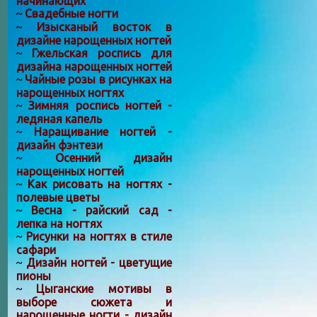
начинающих
Свадебные ногти
~
Изысканый восток в
~
дизайне нарощенных ногтей
Гжельская роспись для
~
дизайна нарощенных ногтей
Чайные розы в рисунках на
~
нарощенных ногтях
Зимняя роспись ногтей -
~
ледяная капель
Наращивание ногтей -
~
дизайн фэнтези
Осенний дизайн
~
нарощенных ногтей
Как рисовать на ногтях -
~
полевые цветы
Весна - райский сад -
~
лепка на ногтях
Рисунки на ногтях в стиле
~
сафари
Дизайн ногтей - цветущие
~
пионы
Цыганские мотивы в
~
выборе сюжета и
нарощенные ногти - дизайн