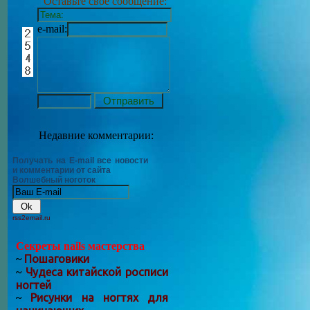
Оставьте своё сообщение:
e-mail:
Недавние комментарии:
Получать на E-mail все новости
и комментарии от сайта
Волшебный ноготок
rss2email.ru
Секреты nails мастерства
Пошаговики
~
Чудеса китайской росписи
~
ногтей
Рисунки на ногтях для
~