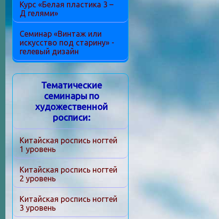
Курс «Белая пластика 3 –
Д гелями»
Семинар «Винтаж или
искусство под старину» -
гелевый дизайн
Тематические
семинары по
художественной
росписи:
Китайская роспись ногтей
1 уровень
Китайская роспись ногтей
2 уровень
Китайская роспись ногтей
3 уровень