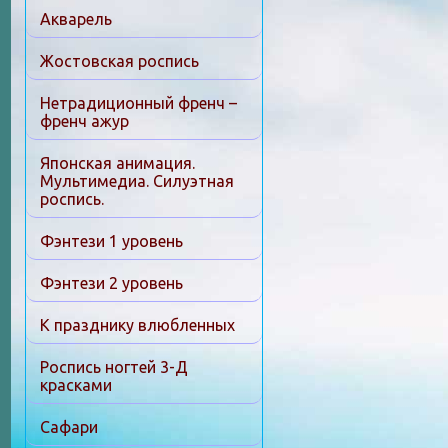
Акварель
Жостовская роспись
Нетрадиционный френч –
френч ажур
Японская анимация.
Мультимедиа. Силуэтная
роспись.
Фэнтези 1 уровень
Фэнтези 2 уровень
К празднику влюбленных
Роспись ногтей 3-Д
красками
Сафари