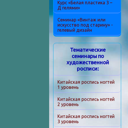
Курс «Белая пластика 3 –
Д гелями»
Семинар «Винтаж или
искусство под старину» -
гелевый дизайн
Тематические
семинары по
художественной
росписи:
Китайская роспись ногтей
1 уровень
Китайская роспись ногтей
2 уровень
Китайская роспись ногтей
3 уровень