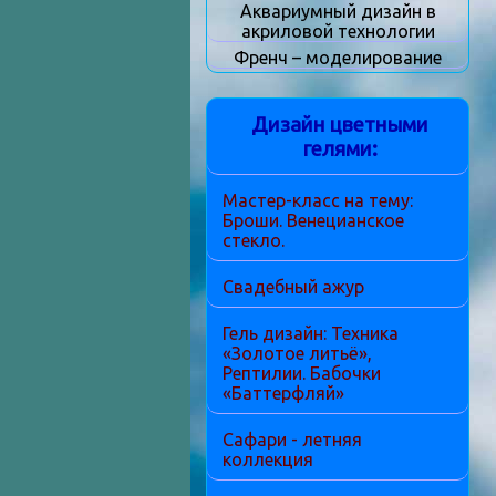
Аквариумный дизайн в
акриловой технологии
Френч – моделирование
Дизайн цветными
гелями:
Мастер-класс на тему:
Броши. Венецианское
стекло.
Свадебный ажур
Гель дизайн: Техника
«Золотое литьё»,
Рептилии. Бабочки
«Баттерфляй»
Сафари - летняя
коллекция