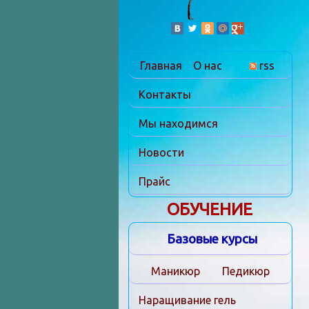
Главная
О нас
rss
Контакты
Мы находимся
Новости
Прайс
ОБУЧЕНИЕ
Базовые курсы
Маникюр
Педикюр
Наращивание гель