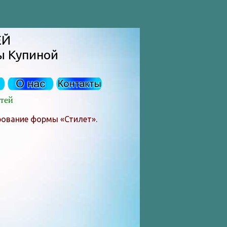
ЕЙ
ы Купиной
тей
рование формы «Стилет».