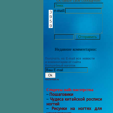
Оставьте своё сообщение:
e-mail:
Недавние комментарии:
Получать на E-mail все новости
и комментарии от сайта
Волшебный ноготок
rss2email.ru
Секреты nails мастерства
Пошаговики
~
Чудеса китайской росписи
~
ногтей
Рисунки на ногтях для
~