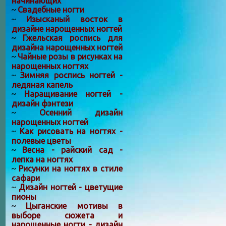
начинающих
Свадебные ногти
~
Изысканый восток в
~
дизайне нарощенных ногтей
Гжельская роспись для
~
дизайна нарощенных ногтей
Чайные розы в рисунках на
~
нарощенных ногтях
Зимняя роспись ногтей -
~
ледяная капель
Наращивание ногтей -
~
дизайн фэнтези
Осенний дизайн
~
нарощенных ногтей
Как рисовать на ногтях -
~
полевые цветы
Весна - райский сад -
~
лепка на ногтях
Рисунки на ногтях в стиле
~
сафари
Дизайн ногтей - цветущие
~
пионы
Цыганские мотивы в
~
выборе сюжета и
нарощенные ногти - дизайн