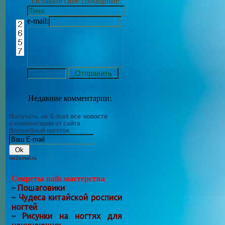
Оставьте своё сообщение:
e-mail:
Недавние комментарии:
Получать на E-mail все новости
и комментарии от сайта
Волшебный ноготок
rss2email.ru
Секреты nails мастерства
Пошаговики
~
Чудеса китайской росписи
~
ногтей
Рисунки на ногтях для
~