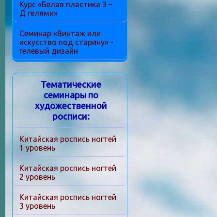
Курс «Белая пластика 3 –
Д гелями»
Семинар «Винтаж или
искусство под старину» -
гелевый дизайн
Тематические
семинары по
художественной
росписи:
Китайская роспись ногтей
1 уровень
Китайская роспись ногтей
2 уровень
Китайская роспись ногтей
3 уровень