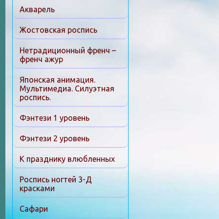
Акварель
Жостовская роспись
Нетрадиционный френч –
френч ажур
Японская анимация.
Мультимедиа. Силуэтная
роспись.
Фэнтези 1 уровень
Фэнтези 2 уровень
К празднику влюбленных
Роспись ногтей 3-Д
красками
Сафари