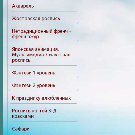
Акварель
Жостовская роспись
Нетрадиционный френч –
френч ажур
Японская анимация.
Мультимедиа. Силуэтная
роспись.
Фэнтези 1 уровень
Фэнтези 2 уровень
К празднику влюбленных
Роспись ногтей 3-Д
красками
Сафари