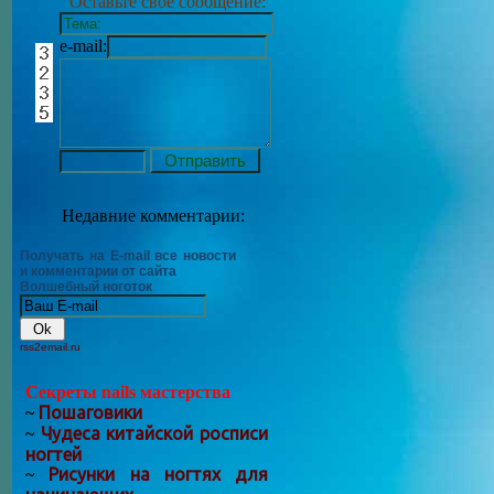
Оставьте своё сообщение:
e-mail:
Недавние комментарии:
Получать на E-mail все новости
и комментарии от сайта
Волшебный ноготок
rss2email.ru
Секреты nails мастерства
Пошаговики
~
Чудеса китайской росписи
~
ногтей
Рисунки на ногтях для
~