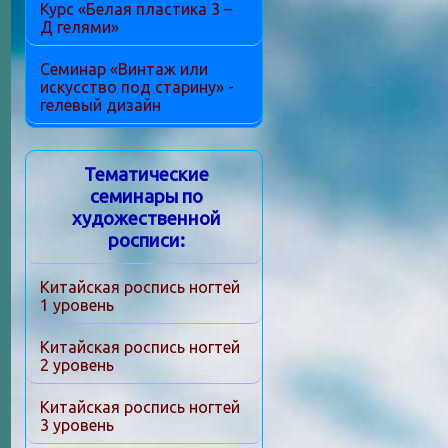
Курс «Белая пластика 3 –
Д гелями»
Семинар «Винтаж или
искусство под старину» -
гелевый дизайн
Тематические
семинары по
художественной
росписи:
Китайская роспись ногтей
1 уровень
Китайская роспись ногтей
2 уровень
Китайская роспись ногтей
3 уровень