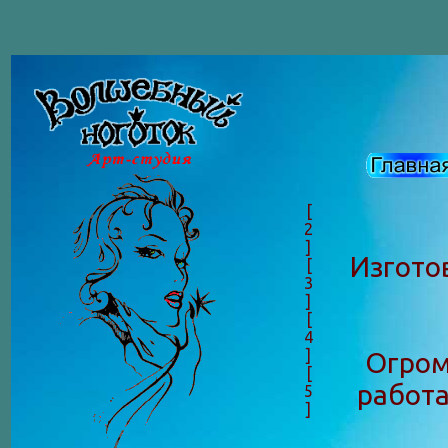
[
2
]
Изгото
[
3
]
[
4
]
Огром
[
работа
5
]