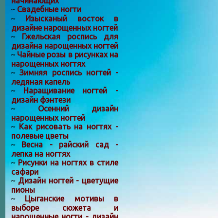
начинающих
Свадебные ногти
~
Изысканый восток в
~
дизайне нарощенных ногтей
Гжельская роспись для
~
дизайна нарощенных ногтей
Чайные розы в рисунках на
~
нарощенных ногтях
Зимняя роспись ногтей -
~
ледяная капель
Наращивание ногтей -
~
дизайн фэнтези
Осенний дизайн
~
нарощенных ногтей
Как рисовать на ногтях -
~
полевые цветы
Весна - райский сад -
~
лепка на ногтях
Рисунки на ногтях в стиле
~
сафари
Дизайн ногтей - цветущие
~
пионы
Цыганские мотивы в
~
выборе сюжета и
нарощенные ногти - дизайн