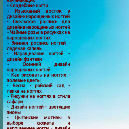
начинающих
Свадебные ногти
~
Изысканый восток в
~
дизайне нарощенных ногтей
Гжельская роспись для
~
дизайна нарощенных ногтей
Чайные розы в рисунках на
~
нарощенных ногтях
Зимняя роспись ногтей -
~
ледяная капель
Наращивание ногтей -
~
дизайн фэнтези
Осенний дизайн
~
нарощенных ногтей
Как рисовать на ногтях -
~
полевые цветы
Весна - райский сад -
~
лепка на ногтях
Рисунки на ногтях в стиле
~
сафари
Дизайн ногтей - цветущие
~
пионы
Цыганские мотивы в
~
выборе сюжета и
нарощенные ногти - дизайн