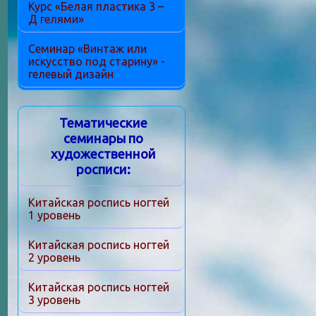
Курс «Белая пластика 3 –
Д гелями»
Семинар «Винтаж или
искусство под старину» -
гелевый дизайн
Тематические
семинары по
художественной
росписи:
Китайская роспись ногтей
1 уровень
Китайская роспись ногтей
2 уровень
Китайская роспись ногтей
3 уровень