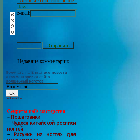
Оставьте своё сообщение:
e-mail:
Недавние комментарии:
Получать на E-mail все новости
и комментарии от сайта
Волшебный ноготок
rss2email.ru
Секреты nails мастерства
Пошаговики
~
Чудеса китайской росписи
~
ногтей
Рисунки на ногтях для
~