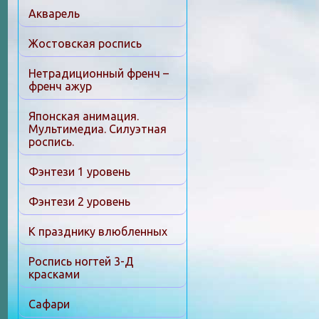
Акварель
Жостовская роспись
Нетрадиционный френч –
френч ажур
Японская анимация.
Мультимедиа. Силуэтная
роспись.
Фэнтези 1 уровень
Фэнтези 2 уровень
К празднику влюбленных
Роспись ногтей 3-Д
красками
Сафари