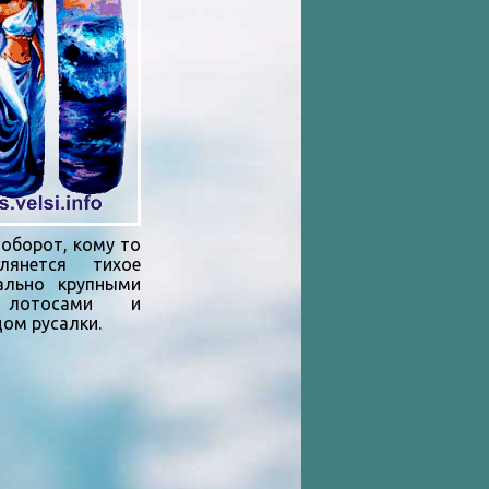
борот, кому то
лянется тихое
ально крупными
 лотосами и
ом русалки.