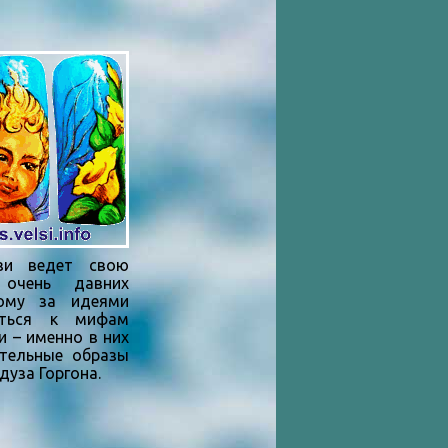
ведет свою
очень давних
тому за идеями
уться к мифам
и – именно в них
тельные образы
дуза Горгона.