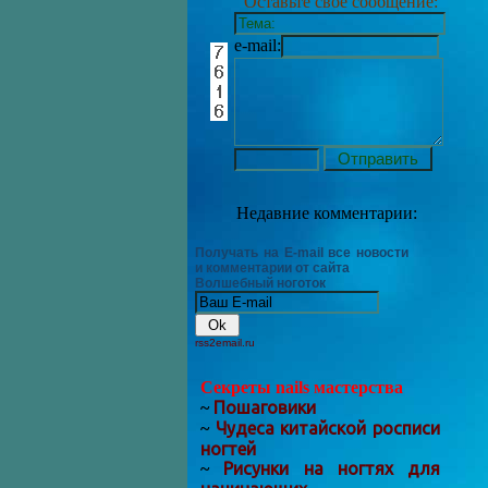
Оставьте своё сообщение:
e-mail:
Недавние комментарии:
Получать на E-mail все новости
и комментарии от сайта
Волшебный ноготок
rss2email.ru
Секреты nails мастерства
Пошаговики
~
Чудеса китайской росписи
~
ногтей
Рисунки на ногтях для
~