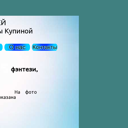
ЕЙ
ы Купиной
 фэнтези,
На фото
оказана