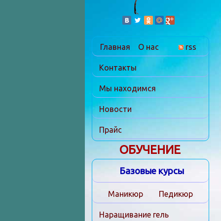
Главная
О нас
rss
Контакты
Мы находимся
Новости
Прайс
ОБУЧЕНИЕ
Базовые курсы
Маникюр
Педикюр
Наращивание гель