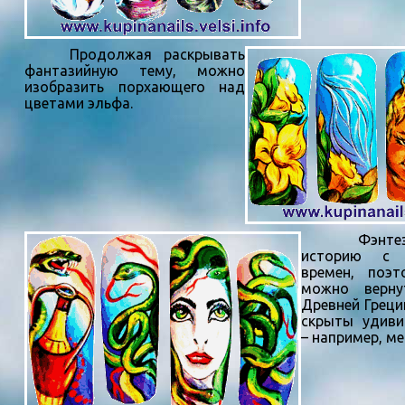
Продолжая раскрывать
фантазийную тему, можно
изобразить порхающего над
цветами эльфа.
Фэнтези 
историю с 
времен, поэ
можно верн
Древней Греци
скрыты удиви
– например, ме