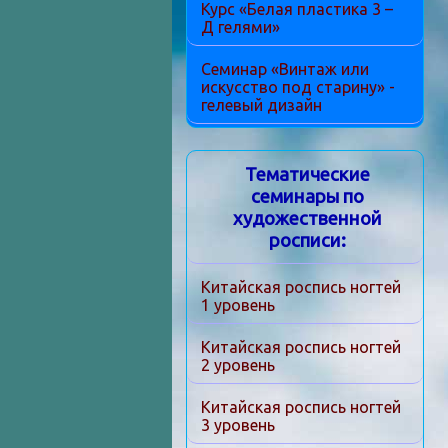
Курс «Белая пластика 3 –
Д гелями»
Семинар «Винтаж или
искусство под старину» -
гелевый дизайн
Тематические
семинары по
художественной
росписи:
Китайская роспись ногтей
1 уровень
Китайская роспись ногтей
2 уровень
Китайская роспись ногтей
3 уровень