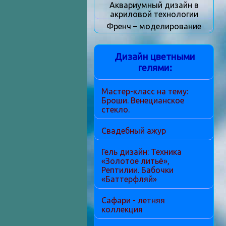
Аквариумный дизайн в
акриловой технологии
Френч – моделирование
Дизайн цветными
гелями:
Мастер-класс на тему:
Броши. Венецианское
стекло.
Свадебный ажур
Гель дизайн: Техника
«Золотое литьё»,
Рептилии. Бабочки
«Баттерфляй»
Сафари - летняя
коллекция