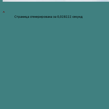
^
Страница сгенерирована за 0,028222 секунд