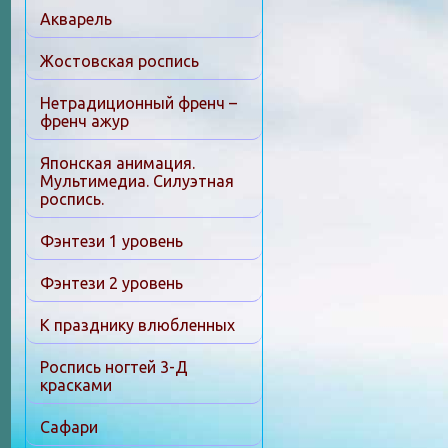
Акварель
Жостовская роспись
Нетрадиционный френч –
френч ажур
Японская анимация.
Мультимедиа. Силуэтная
роспись.
Фэнтези 1 уровень
Фэнтези 2 уровень
К празднику влюбленных
Роспись ногтей 3-Д
красками
Сафари