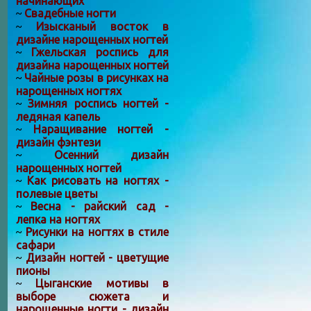
начинающих
Свадебные ногти
~
Изысканый восток в
~
дизайне нарощенных ногтей
Гжельская роспись для
~
дизайна нарощенных ногтей
Чайные розы в рисунках на
~
нарощенных ногтях
Зимняя роспись ногтей -
~
ледяная капель
Наращивание ногтей -
~
дизайн фэнтези
Осенний дизайн
~
нарощенных ногтей
Как рисовать на ногтях -
~
полевые цветы
Весна - райский сад -
~
лепка на ногтях
Рисунки на ногтях в стиле
~
сафари
Дизайн ногтей - цветущие
~
пионы
Цыганские мотивы в
~
выборе сюжета и
нарощенные ногти - дизайн