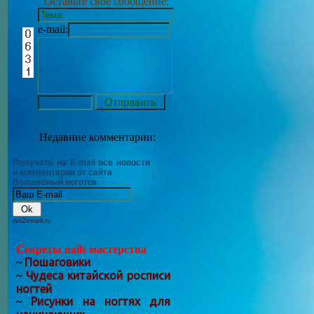
Оставьте своё сообщение:
e-mail:
Недавние комментарии:
Получать на E-mail все новости
и комментарии от сайта
Волшебный ноготок
rss2email.ru
Секреты nails мастерства
Пошаговики
~
Чудеса китайской росписи
~
ногтей
Рисунки на ногтях для
~