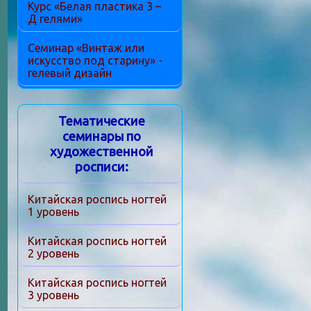
Курс «Белая пластика 3 –
Д гелями»
Семинар «Винтаж или
искусство под старину» -
гелевый дизайн
Тематические
семинары по
художественной
росписи:
Китайская роспись ногтей
1 уровень
Китайская роспись ногтей
2 уровень
Китайская роспись ногтей
3 уровень