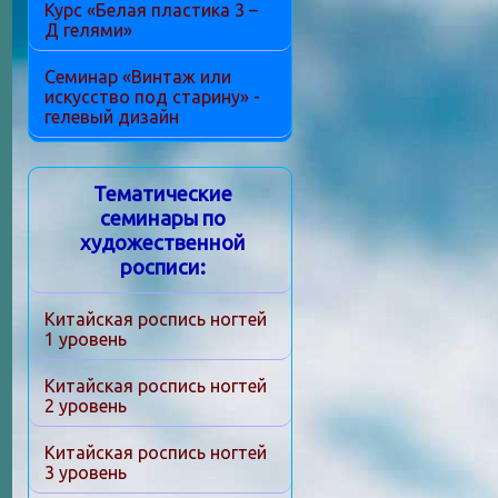
Курс «Белая пластика 3 –
Д гелями»
Семинар «Винтаж или
искусство под старину» -
гелевый дизайн
Тематические
семинары по
художественной
росписи:
Китайская роспись ногтей
1 уровень
Китайская роспись ногтей
2 уровень
Китайская роспись ногтей
3 уровень