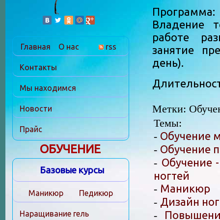
Программа: 
Владение т
работе раз
Главная
О нас
rss
занятие пр
день).
Контакты
Длительность
Мы находимся
Метки: Обуче
Новости
Темы:
Прайс
Обучение 
-
ОБУЧЕНИЕ
Обучение 
-
Обучение -
-
Базовые курсы
ногтей
Маникюр
-
Маникюр
Педикюр
Дизайн ног
-
Повышени
Наращивание гель
-