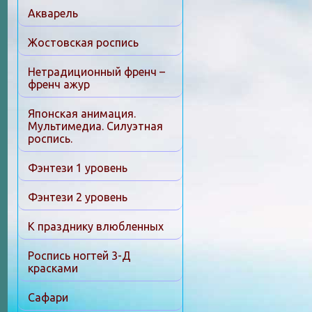
Акварель
Жостовская роспись
Нетрадиционный френч –
френч ажур
Японская анимация.
Мультимедиа. Силуэтная
роспись.
Фэнтези 1 уровень
Фэнтези 2 уровень
К празднику влюбленных
Роспись ногтей 3-Д
красками
Сафари