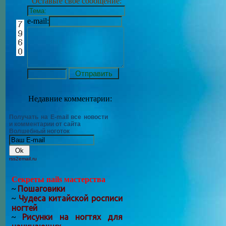
Оставьте своё сообщение:
e-mail:
Недавние комментарии:
Получать на E-mail все новости
и комментарии от сайта
Волшебный ноготок
rss2email.ru
Секреты nails мастерства
Пошаговики
~
Чудеса китайской росписи
~
ногтей
Рисунки на ногтях для
~