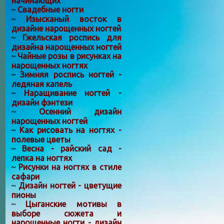
начинающих
Свадебные ногти
~
Изысканый восток в
~
дизайне нарощенных ногтей
Гжельская роспись для
~
дизайна нарощенных ногтей
Чайные розы в рисунках на
~
нарощенных ногтях
Зимняя роспись ногтей -
~
ледяная капель
Наращивание ногтей -
~
дизайн фэнтези
Осенний дизайн
~
нарощенных ногтей
Как рисовать на ногтях -
~
полевые цветы
Весна - райский сад -
~
лепка на ногтях
Рисунки на ногтях в стиле
~
сафари
Дизайн ногтей - цветущие
~
пионы
Цыганские мотивы в
~
выборе сюжета и
нарощенные ногти - дизайн