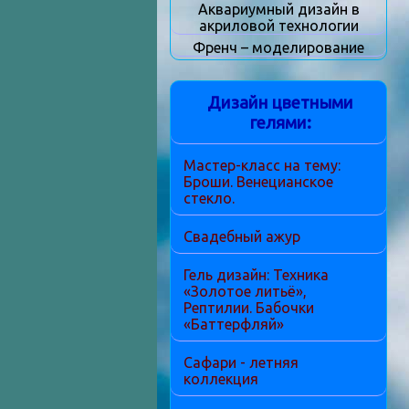
Аквариумный дизайн в
акриловой технологии
Френч – моделирование
Дизайн цветными
гелями:
Мастер-класс на тему:
Броши. Венецианское
стекло.
Свадебный ажур
Гель дизайн: Техника
«Золотое литьё»,
Рептилии. Бабочки
«Баттерфляй»
Сафари - летняя
коллекция