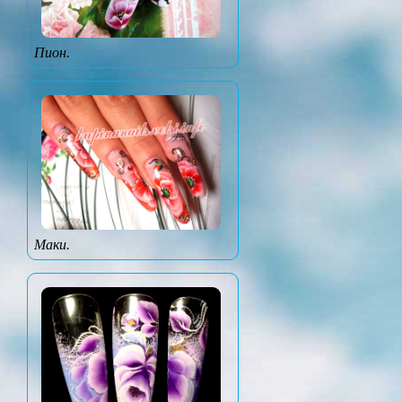
Пион.
Маки.