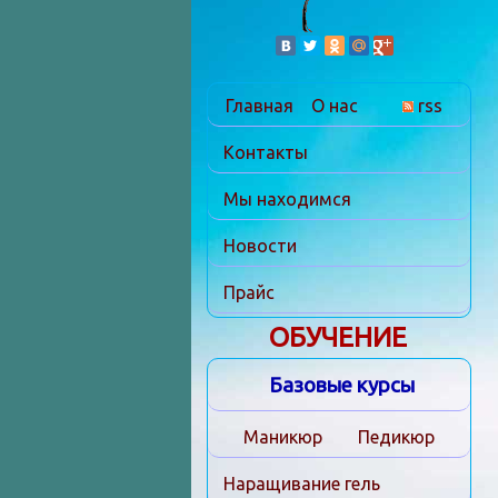
Главная
О нас
rss
Контакты
Мы находимся
Новости
Прайс
ОБУЧЕНИЕ
Базовые курсы
Маникюр
Педикюр
Наращивание гель