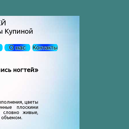
ЕЙ
ы Купиной
ись ногтей»
ыполнения, цветы
енные плоскими
я словно живые,
 объемом.