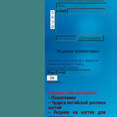
Оставьте своё сообщение:
e-mail:
Недавние комментарии:
Получать на E-mail все новости
и комментарии от сайта
Волшебный ноготок
rss2email.ru
Секреты nails мастерства
Пошаговики
~
Чудеса китайской росписи
~
ногтей
Рисунки на ногтях для
~