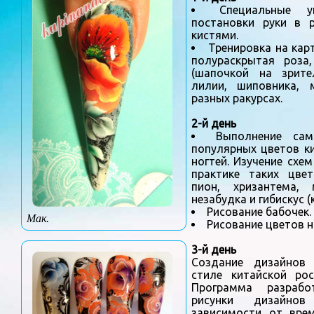
Специальные у
постановки руки в 
кистями.
Тренировка на карт
полураскрытая роза
(шапочкой на зрите
лилии, шиповника, 
разных ракурсах.
2-й день
Выполнение са
популярных цветов к
ногтей. Изучение схем
практике таких цвет
пион, хризантема, 
незабудка и гибискус (
Рисование бабочек.
Мак.
Рисование цветов н
3-й день
Создание дизайнов
стиле китайской рос
Программа разрабо
рисунки дизайно
зависимости от врем