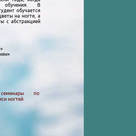
 обучения. В
тудент обучается
веты на ногте, а
ты с абстракцией
в»
мен»
 семинары по
си ногтей