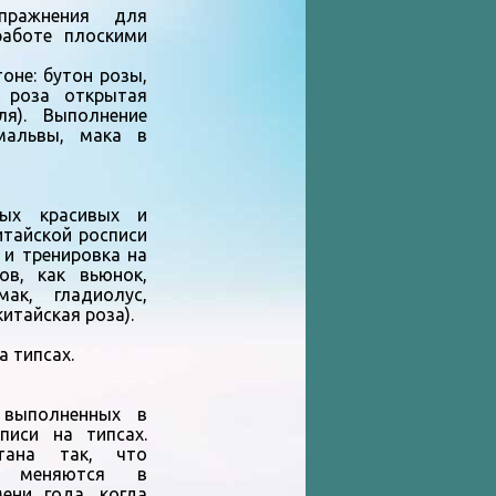
пражнения для
работе плоскими
оне: бутон розы,
, роза открытая
ля). Выполнение
мальвы, мака в
мых красивых и
итайской росписи
 и тренировка на
ов, как вьюнок,
мак, гладиолус,
китайская роза).
а типсах.
 выполненных в
писи на типсах.
тана так, что
в меняются в
ени года, когда