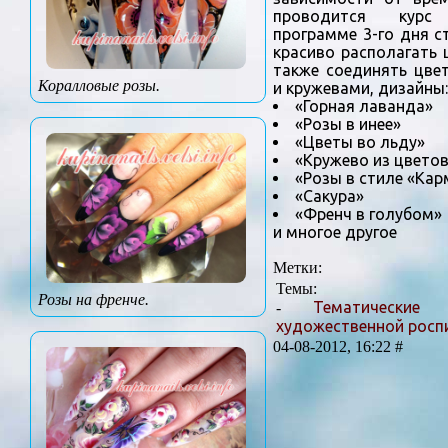
проводится курс
программе 3-го дня с
красиво располагать ц
также соединять цве
Коралловые розы.
и кружевами, дизайны:
«Горная лаванда»
«Розы в инее»
«Цветы во льду»
«Кружево из цвето
«Розы в стиле «Кар
«Сакура»
«Френч в голубом»
и многое другое
Метки:
Темы:
Розы на френче.
Тематические
-
художественной роспи
04-08-2012, 16:22 #