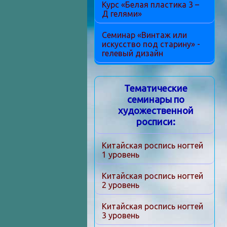
Курс «Белая пластика 3 –
Д гелями»
Семинар «Винтаж или
искусство под старину» -
гелевый дизайн
Тематические
семинары по
художественной
росписи:
Китайская роспись ногтей
1 уровень
Китайская роспись ногтей
2 уровень
Китайская роспись ногтей
3 уровень