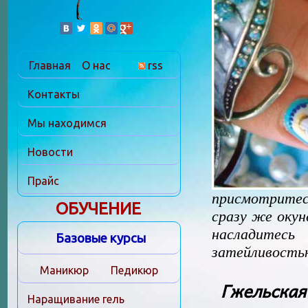
Главная
О нас
rss
Контакты
Мы находимся
Новости
Прайс
присмотритес
ОБУЧЕНИЕ
сразу же оку
насладите
Базовые курсы
затейливость
Маникюр
Педикюр
Гжельская
Наращивание гель