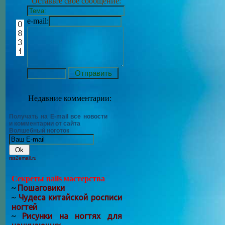
Оставьте своё сообщение:
e-mail:
Недавние комментарии:
Получать на E-mail все новости
и комментарии от сайта
Волшебный ноготок
rss2email.ru
Секреты nails мастерства
Пошаговики
~
Чудеса китайской росписи
~
ногтей
Рисунки на ногтях для
~