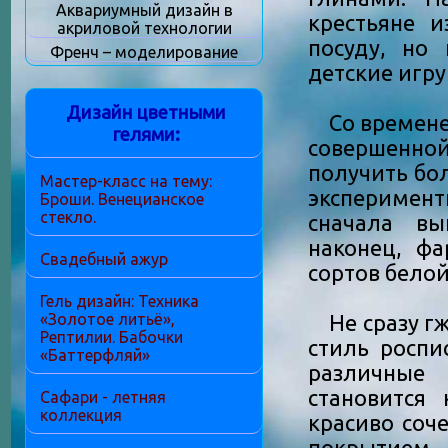
Аквариумный дизайн в
крестьяне и
акриловой технологии
посуду, но
Френч – моделирование
детские игру
Дизайн цветными
Со временем,
гелями:
совершенной
получить бо
Мастер-класс на тему:
эксперимен
Броши. Венецианское
стекло.
сначала вы
наконец, ф
Свадебный ажур
сортов белой
Гель дизайн: Техника
«Золотое литьё»,
Не сразу гж
Рептилии. Бабочки
стиль роспи
«Баттерфляй»
различные
становится 
Сафари - летняя
коллекция
красиво соч