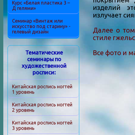
покрытием 
Курс «Белая пластика 3 –
изделий эт
Д гелями»
излучает сия
Семинар «Винтаж или
искусство под старину» -
Далее о том
гелевый дизайн
стиле гжельс
Все фото и 
Тематические
семинары по
художественной
росписи:
Китайская роспись ногтей
1 уровень
Китайская роспись ногтей
2 уровень
Китайская роспись ногтей
3 уровень