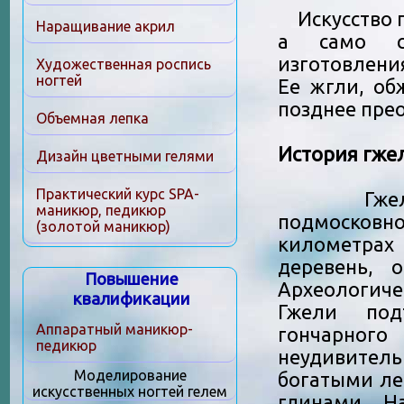
Искусство г
Наращивание акрил
а само сл
изготовлени
Художественная роспись
ногтей
Ее жгли, об
позднее прео
Объемная лепка
История гже
Дизайн цветными гелями
Практический курс SPA-
Гжель – 
маникюр, педикюр
подмосковн
(золотой маникюр)
километра
деревень, 
Повышение
Археологич
квалификации
Гжели под
Аппаратный маникюр-
гончарного
педикюр
неудивительн
Моделирование
богатыми ле
искусственных ногтей гелем
глинами. Н