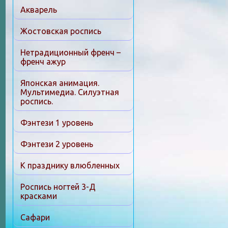
Акварель
Жостовская роспись
Нетрадиционный френч –
френч ажур
Японская анимация.
Мультимедиа. Силуэтная
роспись.
Фэнтези 1 уровень
Фэнтези 2 уровень
К празднику влюбленных
Роспись ногтей 3-Д
красками
Сафари