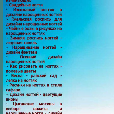
начинающих
Свадебные ногти
~
Изысканый восток в
~
дизайне нарощенных ногтей
Гжельская роспись для
~
дизайна нарощенных ногтей
Чайные розы в рисунках на
~
нарощенных ногтях
Зимняя роспись ногтей -
~
ледяная капель
Наращивание ногтей -
~
дизайн фэнтези
Осенний дизайн
~
нарощенных ногтей
Как рисовать на ногтях -
~
полевые цветы
Весна - райский сад -
~
лепка на ногтях
Рисунки на ногтях в стиле
~
сафари
Дизайн ногтей - цветущие
~
пионы
Цыганские мотивы в
~
выборе сюжета и
нарощенные ногти - дизайн