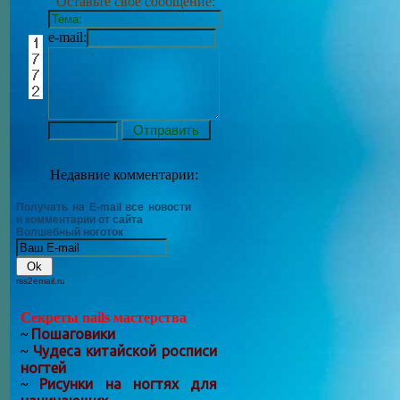
Оставьте своё сообщение:
e-mail:
Недавние комментарии:
Получать на E-mail все новости
и комментарии от сайта
Волшебный ноготок
rss2email.ru
Секреты nails мастерства
Пошаговики
~
Чудеса китайской росписи
~
ногтей
Рисунки на ногтях для
~