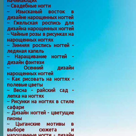
начинающих
Свадебные ногти
~
Изысканый восток в
~
дизайне нарощенных ногтей
Гжельская роспись для
~
дизайна нарощенных ногтей
Чайные розы в рисунках на
~
нарощенных ногтях
Зимняя роспись ногтей -
~
ледяная капель
Наращивание ногтей -
~
дизайн фэнтези
Осенний дизайн
~
нарощенных ногтей
Как рисовать на ногтях -
~
полевые цветы
Весна - райский сад -
~
лепка на ногтях
Рисунки на ногтях в стиле
~
сафари
Дизайн ногтей - цветущие
~
пионы
Цыганские мотивы в
~
выборе сюжета и
нарощенные ногти - дизайн