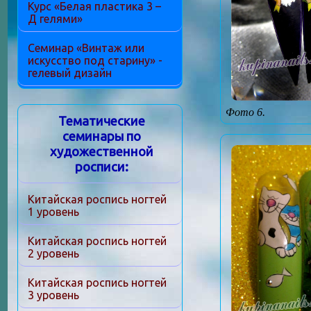
Курс «Белая пластика 3 –
Д гелями»
Семинар «Винтаж или
искусство под старину» -
гелевый дизайн
Фото 6.
Тематические
семинары по
художественной
росписи:
Китайская роспись ногтей
1 уровень
Китайская роспись ногтей
2 уровень
Китайская роспись ногтей
3 уровень