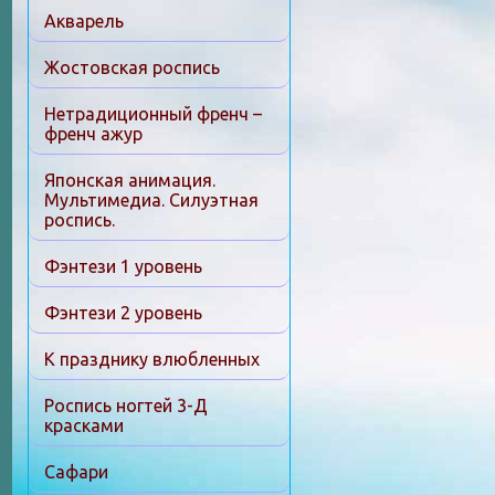
Акварель
Жостовская роспись
Нетрадиционный френч –
френч ажур
Японская анимация.
Мультимедиа. Силуэтная
роспись.
Фэнтези 1 уровень
Фэнтези 2 уровень
К празднику влюбленных
Роспись ногтей 3-Д
красками
Сафари