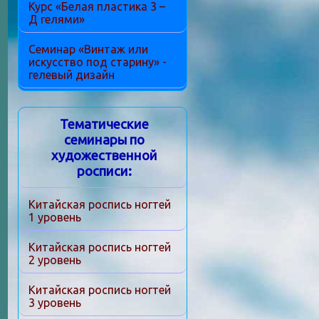
Курс «Белая пластика 3 –
Д гелями»
Семинар «Винтаж или
искусство под старину» -
гелевый дизайн
Тематические
семинары по
художественной
росписи:
Китайская роспись ногтей
1 уровень
Китайская роспись ногтей
2 уровень
Китайская роспись ногтей
3 уровень