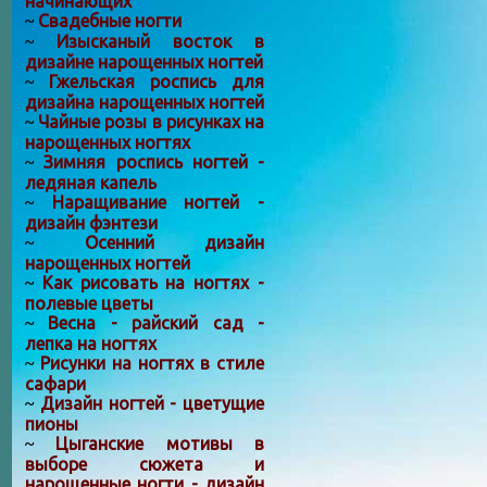
начинающих
Свадебные ногти
~
Изысканый восток в
~
дизайне нарощенных ногтей
Гжельская роспись для
~
дизайна нарощенных ногтей
Чайные розы в рисунках на
~
нарощенных ногтях
Зимняя роспись ногтей -
~
ледяная капель
Наращивание ногтей -
~
дизайн фэнтези
Осенний дизайн
~
нарощенных ногтей
Как рисовать на ногтях -
~
полевые цветы
Весна - райский сад -
~
лепка на ногтях
Рисунки на ногтях в стиле
~
сафари
Дизайн ногтей - цветущие
~
пионы
Цыганские мотивы в
~
выборе сюжета и
нарощенные ногти - дизайн