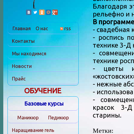
Благодаря э
рельефно и 
В программе
Главная
О нас
rss
- свадебная 
- роспись п
Контакты
технике 3-Д 
- совмещен
Мы находимся
технике росп
Новости
- цветы 
«жостовских
Прайс
- нежные аб
ОБУЧЕНИЕ
- использов
- совмещен
Базовые курсы
красок 3-
старины.
Маникюр
Педикюр
Метки:
Наращивание гель