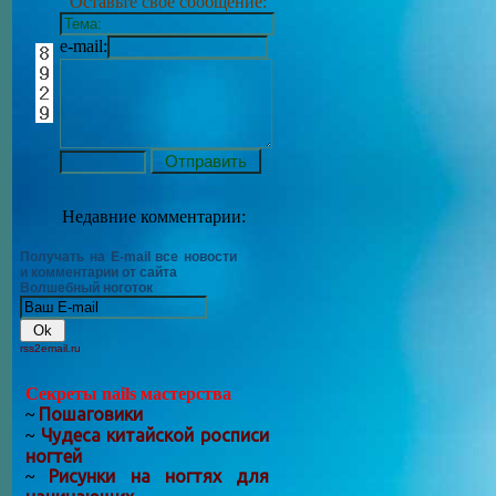
Оставьте своё сообщение:
e-mail:
Недавние комментарии:
Получать на E-mail все новости
и комментарии от сайта
Волшебный ноготок
rss2email.ru
Секреты nails мастерства
Пошаговики
~
Чудеса китайской росписи
~
ногтей
Рисунки на ногтях для
~