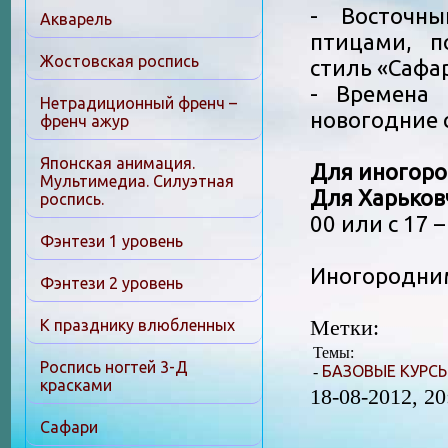
- Восточны
Акварель
птицами, п
Жостовская роспись
стиль «Сафа
- Времена 
Нетрадиционный френч –
новогодние 
френч ажур
Японская анимация.
Для иногор
Мультимедиа. Силуэтная
Для Харьков
роспись.
00 или с 17 –
Фэнтези 1 уровень
Иногородним
Фэнтези 2 уровень
Метки:
К празднику влюбленных
Темы:
Роспись ногтей 3-Д
БАЗОВЫЕ КУРС
-
красками
18-08-2012, 20
Сафари