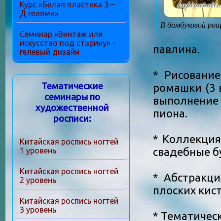
Курс «Белая пластика 3 –
Д гелями»
В бамбуковой рощ
Семинар «Винтаж или
искусство под старину» -
павлина.
гелевый дизайн
* Рисование
Тематические
ромашки (3 
семинары по
выполнение 
художественной
пиона.
росписи:
* Коллекция
Китайская роспись ногтей
свадебные б
1 уровень
Китайская роспись ногтей
* Абстракци
2 уровень
плоских кис
Китайская роспись ногтей
3 уровень
* Тематичес