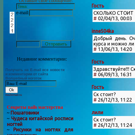
Оставьте своё сообщение:
Гость
e-mail:
СКОЛЬКО СТОИТ 
#
02/04/13, 00:03
inne504ka
Добрый день. Оч
курса и можно ли 
#
13/06/13, 14:20
Недавние комментарии:
Гость
Здравствуйте!!! 
Получать на E-mail все новости
#
06/09/13, 16:31
и комментарии от сайта
Волшебный ноготок
Гость
Ск стоит?
rss2email.ru
#
26/12/13, 11:22
Секреты nails мастерства
лили
Пошаговики
~
Чудеса китайской росписи
~
Ск стоит?
ногтей
#
26/12/13, 11:24
Рисунки на ногтях для
~