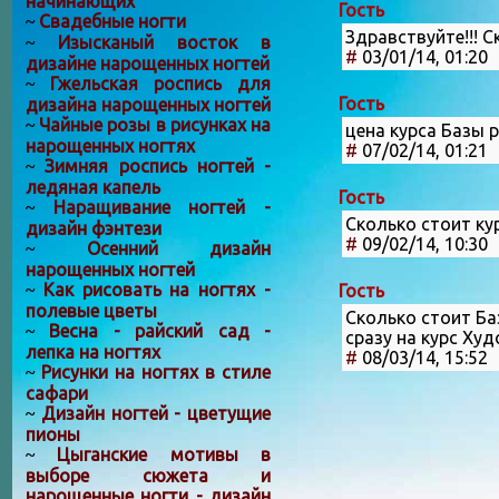
начинающих
Гость
Свадебные ногти
~
Здравствуйте!!! 
Изысканый восток в
~
#
03/01/14, 01:20
дизайне нарощенных ногтей
Гжельская роспись для
~
Гость
дизайна нарощенных ногтей
Чайные розы в рисунках на
~
цена курса Базы 
нарощенных ногтях
#
07/02/14, 01:21
Зимняя роспись ногтей -
~
ледяная капель
Гость
Наращивание ногтей -
~
Сколько стоит ку
дизайн фэнтези
#
09/02/14, 10:30
Осенний дизайн
~
нарощенных ногтей
Как рисовать на ногтях -
Гость
~
полевые цветы
Сколько стоит Ба
Весна - райский сад -
~
сразу на курс Ху
лепка на ногтях
#
08/03/14, 15:52
Рисунки на ногтях в стиле
~
сафари
Дизайн ногтей - цветущие
~
пионы
Цыганские мотивы в
~
выборе сюжета и
нарощенные ногти - дизайн