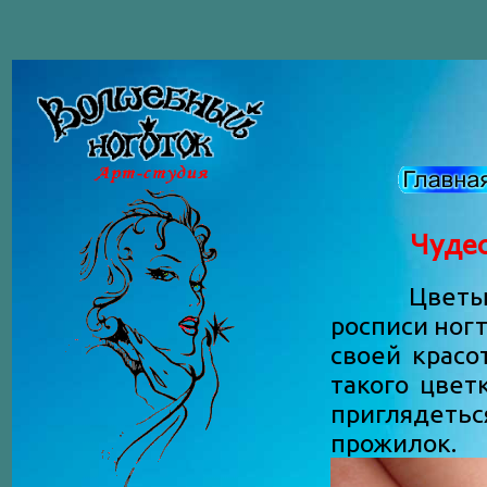
Чудес
Цветы, вы
росписи ног
своей крас
такого цвет
приглядеть
прожилок.