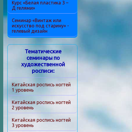
Курс «Белая пластика 3 –
Д гелями»
Семинар «Винтаж или
искусство под старину» -
гелевый дизайн
Тематические
семинары по
художественной
росписи:
Китайская роспись ногтей
1 уровень
Китайская роспись ногтей
2 уровень
Китайская роспись ногтей
3 уровень