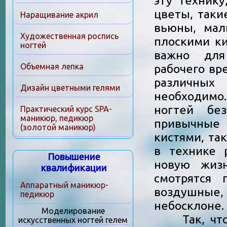
цветы, таки
Наращивание акрил
вьюны, мал
Художественная роспись
плоскими ки
ногтей
важно для
рабочего вр
Объемная лепка
различных
Дизайн цветными гелями
необходимо
ногтей бе
Практический курс SPA-
маникюр, педикюр
привычные
(золотой маникюр)
кистями, та
в технике 
Повышение
новую жизн
квалификации
смотрятся
Аппаратный маникюр-
воздушные,
педикюр
небосклоне.
Моделирование
Так, что 
искусственных ногтей гелем