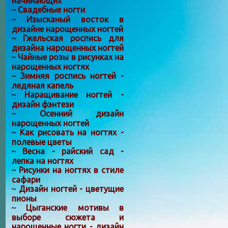
начинающих
Свадебные ногти
~
Изысканый восток в
~
дизайне нарощенных ногтей
Гжельская роспись для
~
дизайна нарощенных ногтей
Чайные розы в рисунках на
~
нарощенных ногтях
Зимняя роспись ногтей -
~
ледяная капель
Наращивание ногтей -
~
дизайн фэнтези
Осенний дизайн
~
нарощенных ногтей
Как рисовать на ногтях -
~
полевые цветы
Весна - райский сад -
~
лепка на ногтях
Рисунки на ногтях в стиле
~
сафари
Дизайн ногтей - цветущие
~
пионы
Цыганские мотивы в
~
выборе сюжета и
нарощенные ногти - дизайн