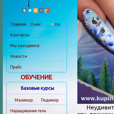
Главная
О нас
rss
Контакты
Мы находимся
Новости
Прайс
ОБУЧЕНИЕ
Базовые курсы
Маникюр
Педикюр
Неудивител
Наращивание гель
эту технику