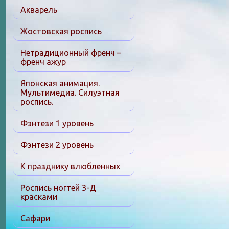
Акварель
Жостовская роспись
Нетрадиционный френч –
френч ажур
Японская анимация.
Мультимедиа. Силуэтная
роспись.
Фэнтези 1 уровень
Фэнтези 2 уровень
К празднику влюбленных
Роспись ногтей 3-Д
красками
Сафари