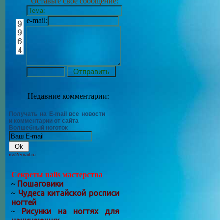
Оставьте своё сообщение:
e-mail:
Недавние комментарии:
Получать на E-mail все новости
и комментарии от сайта
Волшебный ноготок
rss2email.ru
Секреты nails мастерства
Пошаговики
~
Чудеса китайской росписи
~
ногтей
Рисунки на ногтях для
~