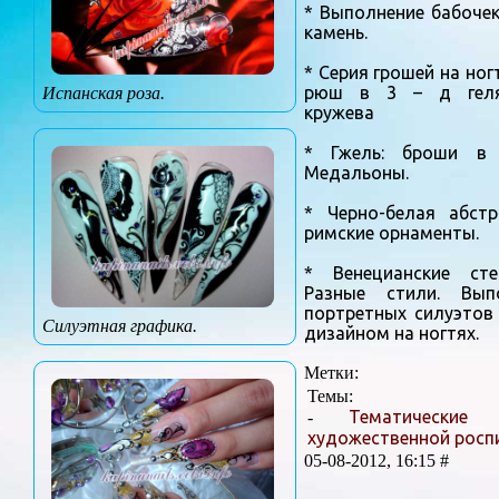
* Выполнение бабоче
камень.
* Серия грошей на ног
рюш в 3 – д гелях
Испанская роза.
кружева
* Гжель: броши в 
Медальоны.
* Черно-белая абстр
римские орнаменты.
* Венецианские сте
Разные стили. Вып
портретных силуэтов
Силуэтная графика.
дизайном на ногтях.
Метки:
Темы:
Тематические
-
художественной роспи
05-08-2012, 16:15 #