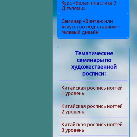
Курс «Белая пластика 3 –
Д гелями»
Семинар «Винтаж или
искусство под старину» -
гелевый дизайн
Тематические
семинары по
художественной
росписи:
Китайская роспись ногтей
1 уровень
Китайская роспись ногтей
2 уровень
Китайская роспись ногтей
3 уровень