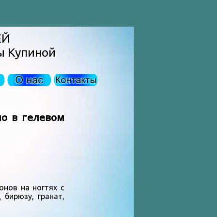
ЕЙ
ы Купиной
о в гелевом
онов на ногтях с
 бирюзу, гранат,