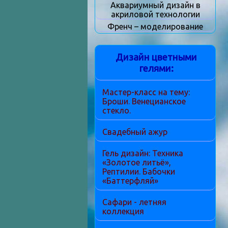
Аквариумный дизайн в
акриловой технологии
Френч – моделирование
Дизайн цветными
гелями:
Мастер-класс на тему:
Броши. Венецианское
стекло.
Свадебный ажур
Гель дизайн: Техника
«Золотое литьё»,
Рептилии. Бабочки
«Баттерфляй»
Сафари - летняя
коллекция