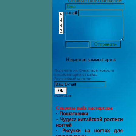
Оставьте своё сообщение:
e-mail:
Недавние комментарии:
Получать на E-mail все новости
и комментарии от сайта
Волшебный ноготок
rss2email.ru
Секреты nails мастерства
Пошаговики
~
Чудеса китайской росписи
~
ногтей
Рисунки на ногтях для
~