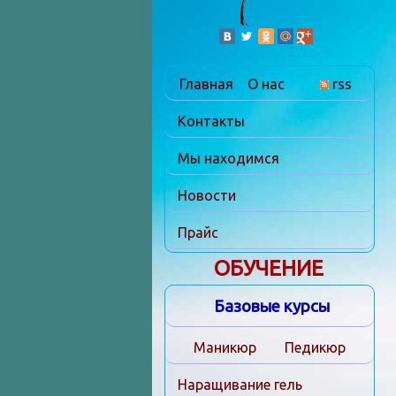
Главная
О нас
rss
Контакты
Мы находимся
Новости
Прайс
ОБУЧЕНИЕ
Базовые курсы
Маникюр
Педикюр
Наращивание гель