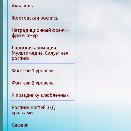
Акварель
Жостовская роспись
Нетрадиционный френч –
френч ажур
Японская анимация.
Мультимедиа. Силуэтная
роспись.
Фэнтези 1 уровень
Фэнтези 2 уровень
К празднику влюбленных
Роспись ногтей 3-Д
красками
Сафари