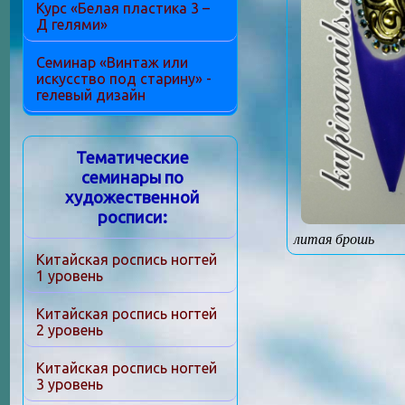
Курс «Белая пластика 3 –
Д гелями»
Семинар «Винтаж или
искусство под старину» -
гелевый дизайн
Тематические
семинары по
художественной
росписи:
литая брошь
Китайская роспись ногтей
1 уровень
Китайская роспись ногтей
2 уровень
Китайская роспись ногтей
3 уровень