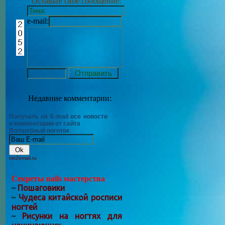
Оставьте своё сообщение:
e-mail:
Недавние комментарии:
Получать на E-mail все новости
и комментарии от сайта
Волшебный ноготок
rss2email.ru
Секреты nails мастерства
Пошаговики
~
Чудеса китайской росписи
~
ногтей
Рисунки на ногтях для
~