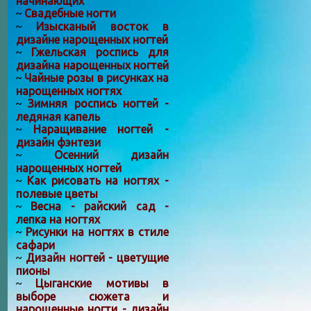
начинающих
Свадебные ногти
~
Изысканый восток в
~
дизайне нарощенных ногтей
Гжельская роспись для
~
дизайна нарощенных ногтей
Чайные розы в рисунках на
~
нарощенных ногтях
Зимняя роспись ногтей -
~
ледяная капель
Наращивание ногтей -
~
дизайн фэнтези
Осенний дизайн
~
нарощенных ногтей
Как рисовать на ногтях -
~
полевые цветы
Весна - райский сад -
~
лепка на ногтях
Рисунки на ногтях в стиле
~
сафари
Дизайн ногтей - цветущие
~
пионы
Цыганские мотивы в
~
выборе сюжета и
нарощенные ногти - дизайн