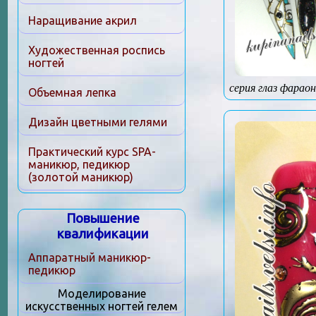
Наращивание акрил
Художественная роспись
ногтей
серия глаз фарао
Объемная лепка
Дизайн цветными гелями
Практический курс SPA-
маникюр, педикюр
(золотой маникюр)
Повышение
квалификации
Аппаратный маникюр-
педикюр
Моделирование
искусственных ногтей гелем