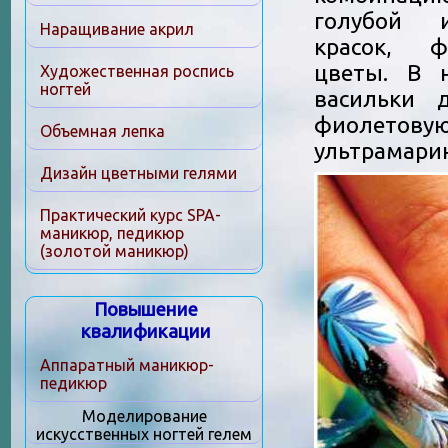
голубой 
Наращивание акрил
красок, ф
цветы. В 
Художественная роспись
ногтей
васильки 
фиолетовую
Объемная лепка
ультрамари
Дизайн цветными гелями
Практический курс SPA-
маникюр, педикюр
(золотой маникюр)
Повышение
квалификации
Аппаратный маникюр-
педикюр
Моделирование
искусственных ногтей гелем