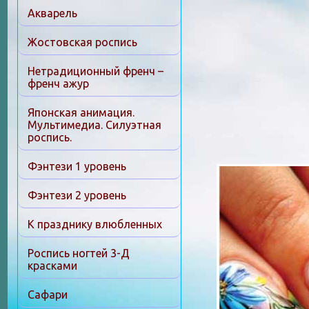
Акварель
Жостовская роспись
Нетрадиционный френч –
френч ажур
Японская анимация.
Мультимедиа. Силуэтная
роспись.
Фэнтези 1 уровень
Фэнтези 2 уровень
К празднику влюбленных
Роспись ногтей 3-Д
красками
Сафари