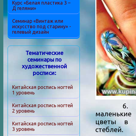
Курс «Белая пластика 3 –
Д гелями»
Семинар «Винтаж или
искусство под старину» -
гелевый дизайн
Тематические
семинары по
художественной
росписи:
Китайская роспись ногтей
1 уровень
6. Впл
Китайская роспись ногтей
2 уровень
маленьки
цветы в 
Китайская роспись ногтей
стеблей.
3 уровень