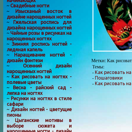
начинающих
Свадебные ногти
~
Изысканый восток в
~
дизайне нарощенных ногтей
Гжельская роспись для
~
дизайна нарощенных ногтей
Чайные розы в рисунках на
~
нарощенных ногтях
Зимняя роспись ногтей -
~
ледяная капель
Наращивание ногтей -
~
дизайн фэнтези
Метки: Как рисоват
Осенний дизайн
~
Темы:
нарощенных ногтей
Как рисовать на
-
Как рисовать на ногтях -
~
Пошаговики
-
полевые цветы
Как рисовать на
-
Весна - райский сад -
~
лепка на ногтях
Рисунки на ногтях в стиле
~
сафари
Дизайн ногтей - цветущие
~
пионы
Цыганские мотивы в
~
выборе сюжета и
нарощенные ногти - дизайн