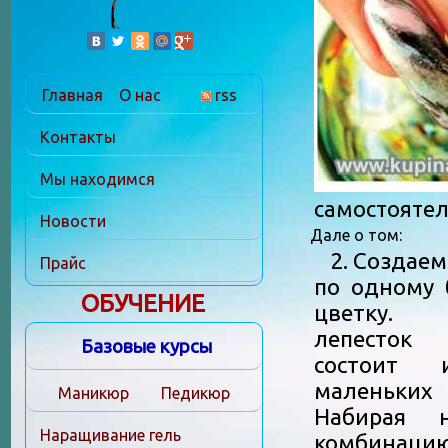
Главная
О нас
rss
Контакты
Мы находимся
самостоятел
Новости
Дале о том:
2. Создаем
Прайс
по одному
ОБУЧЕНИЕ
цветку.
лепесток 
Базовые курсы
состоит 
маленьких
Маникюр
Педикюр
Набирая 
Наращивание гель
комбина