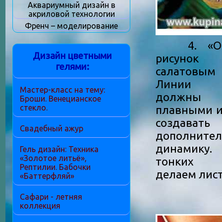
Аквариумный дизайн в
акриловой технологии
Френч – моделирование
4. «Ожи
Дизайн цветными
рисунок
гелями:
салатовым
Линии с
Мастер-класс на тему:
должны
Броши. Венецианское
стекло.
плавными и
создавать
Свадебный ажур
дополните
динамику.
Гель дизайн: Техника
«Золотое литьё»,
тонких 
Рептилии. Бабочки
делаем лис
«Баттерфляй»
Сафари - летняя
коллекция