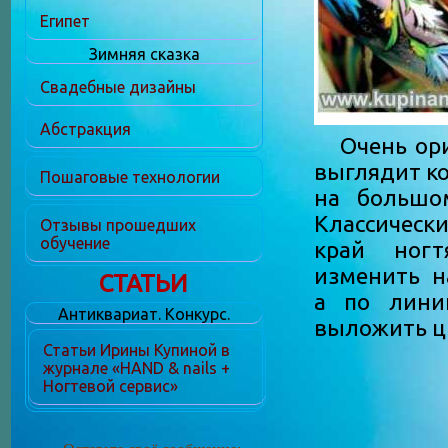
Египет
Зимняя сказка
Свадебные дизайны
Абстракция
Очень ори
выглядит к
Пошаговые технологии
на большо
Классичес
Отзывы прошедших
обучение
край ног
изменить н
СТАТЬИ
а по лини
Антиквариат. Конкурс.
выложить ц
Статьи Ирины Купиной в
журнале «HAND & nails +
Ногтевой сервис»