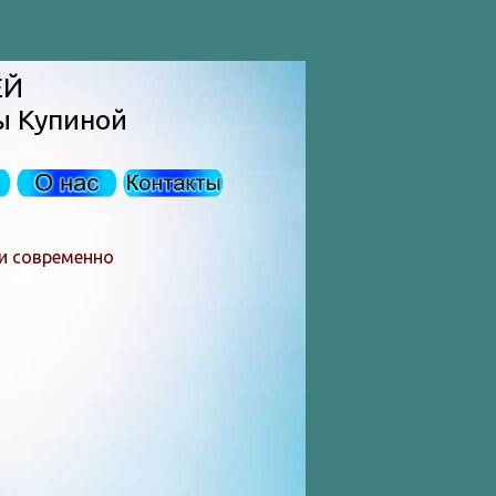
ЕЙ
ы Купиной
 и современно