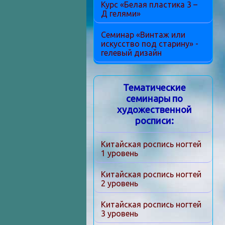
Курс «Белая пластика 3 –
Д гелями»
Семинар «Винтаж или
искусство под старину» -
гелевый дизайн
Тематические
семинары по
художественной
росписи:
Китайская роспись ногтей
1 уровень
Китайская роспись ногтей
2 уровень
Китайская роспись ногтей
3 уровень