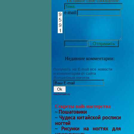
Оставьте своё сообщение:
e-mail:
Недавние комментарии:
Получать на E-mail все новости
и комментарии от сайта
Волшебный ноготок
rss2email.ru
Секреты nails мастерства
Пошаговики
~
Чудеса китайской росписи
~
ногтей
Рисунки на ногтях для
~