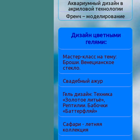
Аквариумный дизайн в
акриловой технологии
Френч – моделирование
Дизайн цветными
гелями:
Мастер-класс на тему:
Броши. Венецианское
стекло.
Свадебный ажур
Гель дизайн: Техника
«Золотое литьё»,
Рептилии. Бабочки
«Баттерфляй»
Сафари - летняя
коллекция