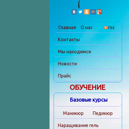
Главная
О нас
rss
Контакты
Мы находимся
Новости
Прайс
ОБУЧЕНИЕ
Базовые курсы
Маникюр
Педикюр
Наращивание гель