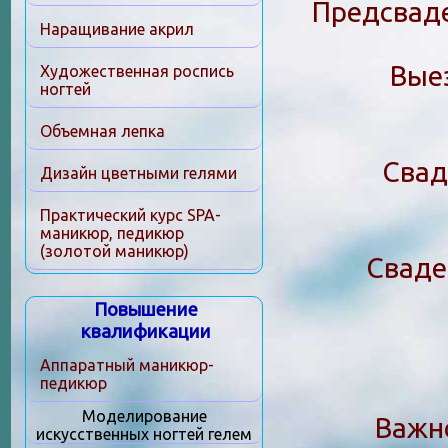
Предсвад
Наращивание акрил
Вые
Художественная роспись
ногтей
Объемная лепка
Свад
Дизайн цветными гелями
Практический курс SPA-
маникюр, педикюр
(золотой маникюр)
Сваде
Повышение
квалификации
Аппаратный маникюр-
педикюр
Моделирование
Важн
искусственных ногтей гелем