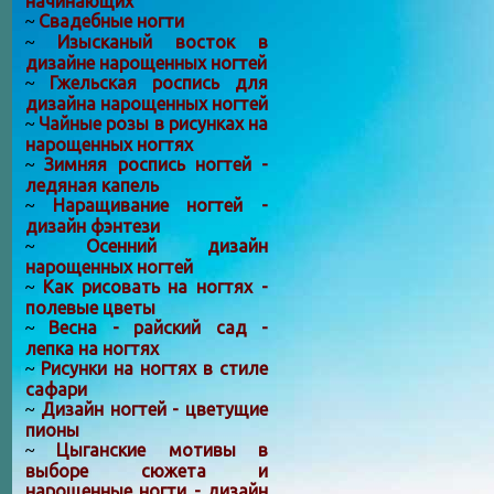
начинающих
Свадебные ногти
~
Изысканый восток в
~
дизайне нарощенных ногтей
Гжельская роспись для
~
дизайна нарощенных ногтей
Чайные розы в рисунках на
~
нарощенных ногтях
Зимняя роспись ногтей -
~
ледяная капель
Наращивание ногтей -
~
дизайн фэнтези
Осенний дизайн
~
нарощенных ногтей
Как рисовать на ногтях -
~
полевые цветы
Весна - райский сад -
~
лепка на ногтях
Рисунки на ногтях в стиле
~
сафари
Дизайн ногтей - цветущие
~
пионы
Цыганские мотивы в
~
выборе сюжета и
нарощенные ногти - дизайн