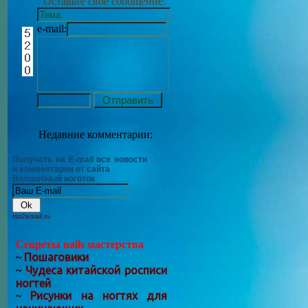
Оставьте своё сообщение:
e-mail:
Недавние комментарии:
Получать на E-mail все новости
и комментарии от сайта
Волшебный ноготок
rss2email.ru
Секреты nails мастерства
Пошаговики
~
Чудеса китайской росписи
~
ногтей
Рисунки на ногтях для
~