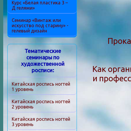
Курс «Белая пластика 3 –
Д гелями»
Семинар «Винтаж или
искусство под старину» -
гелевый дизайн
Прока
Тематические
семинары по
художественной
Как орган
росписи:
и професс
Китайская роспись ногтей
1 уровень
Китайская роспись ногтей
2 уровень
Китайская роспись ногтей
3 уровень