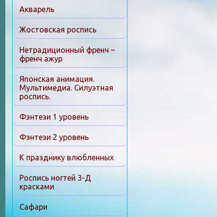
Акварель
Жостовская роспись
Нетрадиционный френч –
френч ажур
Японская анимация.
Мультимедиа. Силуэтная
роспись.
Фэнтези 1 уровень
Фэнтези 2 уровень
К празднику влюбленных
Роспись ногтей 3-Д
красками
Сафари