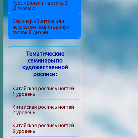
Курс «Белая пластика 3 –
Д гелями»
Семинар «Винтаж или
искусство под старину» -
гелевый дизайн
Тематические
семинары по
художественной
росписи:
Китайская роспись ногтей
1 уровень
Китайская роспись ногтей
2 уровень
Китайская роспись ногтей
3 уровень