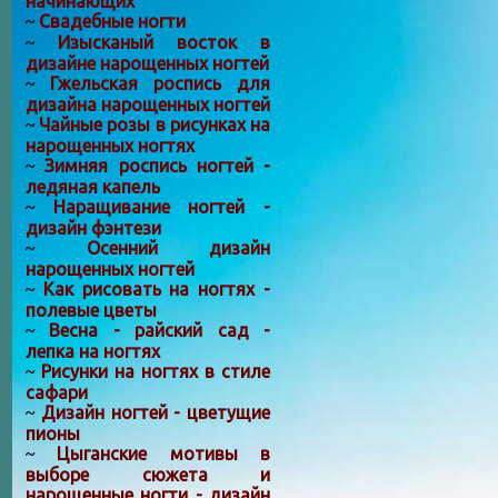
начинающих
Свадебные ногти
~
Изысканый восток в
~
дизайне нарощенных ногтей
Гжельская роспись для
~
дизайна нарощенных ногтей
Чайные розы в рисунках на
~
нарощенных ногтях
Зимняя роспись ногтей -
~
ледяная капель
Наращивание ногтей -
~
дизайн фэнтези
Осенний дизайн
~
нарощенных ногтей
Как рисовать на ногтях -
~
полевые цветы
Весна - райский сад -
~
лепка на ногтях
Рисунки на ногтях в стиле
~
сафари
Дизайн ногтей - цветущие
~
пионы
Цыганские мотивы в
~
выборе сюжета и
нарощенные ногти - дизайн