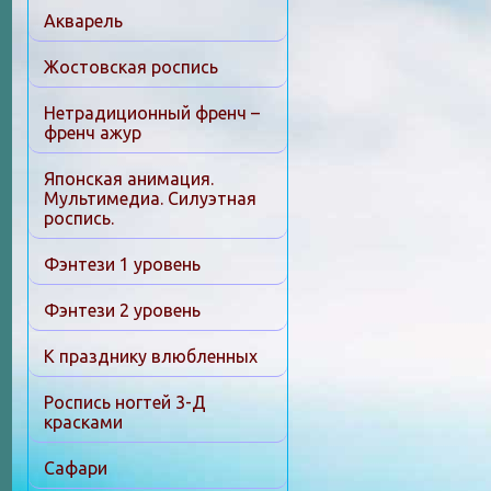
Акварель
Жостовская роспись
Нетрадиционный френч –
френч ажур
Японская анимация.
Мультимедиа. Силуэтная
роспись.
Фэнтези 1 уровень
Фэнтези 2 уровень
К празднику влюбленных
Роспись ногтей 3-Д
красками
Сафари