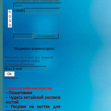
Оставьте своё сообщение:
e-mail:
Недавние комментарии:
Получать на E-mail все новости
и комментарии от сайта
Волшебный ноготок
rss2email.ru
Секреты nails мастерства
Пошаговики
~
Чудеса китайской росписи
~
ногтей
Рисунки на ногтях для
~