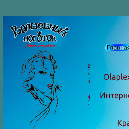
[
2
]
Оlaple
[
3
]
[
Интерне
4
]
Кр